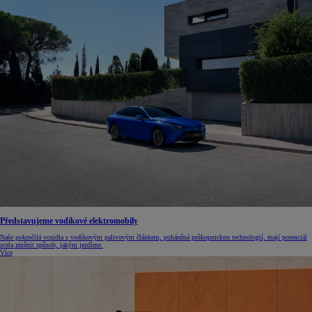
Představujeme vodíkové elektromobily
Naše pokročilá vozidla s vodíkovým palivovým článkem, poháněná průkopnickou technologií, mají potenciál
zcela změnit způsob, jakým jezdíme.
Více