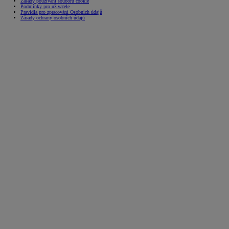
Zásady používání souborů cookie
Podmínky pro uživatele
Pravidla pro zpracování Osobních údajů
Zásady ochrany osobních údajů