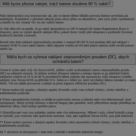
Měli byste přestat nabíjet, když baterie dosáhne 80 % nabití?
Naše elektromobily jsou konstruovány tak, aby se baterie během běžného provozu hluboce nevybíjela ani
nepřebíjela. Rozhodnutí o přerušení nabíjení proto závisí přímo na zákazníkovi, jeho stylu jízdy a preferencích
a nemělo by mít výrazný vliv na stav trakční baterie.
Je však třeba mít na paměti, že po nabití akumulátoru na 100 % nemusí být funkce Regeneration Boost k
dispozici, proto se vyplatí ukončit nabíjení dříve, pokud chcete využít plné rekuperace a prodloužit životnost
brzdových destiček a kotoučů.
Kromě toho doba nabíjení stejnosměrným proudem v rozmezí 80-100 % trvá mnohem déle než nabíjení v
rozmezí 10-80 % stavu nabití baterie, takže odpojení vozidla od sítě před plným nabitím může rovněž pomoci
ušetřit čas.
Měl/a bych se vyhnout nabíjení stejnosměrným proudem (DC), abych
ochránil/a baterii?
Chcete-li rychle nabít svůj vůz Toyota bZ4X, můžete využít rychlonabíjecí stanice stejnosměrného proudu
(DC) na veřejných místech. Za účelem zvýšení účinnosti nabíjení a ochrany baterie se po přibližně čtyřech
nabíjecích cyklech od 10 % do 80 % provedených během jednoho dne automaticky sníží schopnost rychlého
nabíjení vozu Toyota bZ4X na přibližně 24 h. Jedná se o běžný jev, který nevyžaduje žádnou interakci ze strany
řidiče. Vůz lze nadále provozovat a nabíjet na plnou kapacitu střídavým proudem (AC).
* Emise mohou být spojeny s různými aspekty životního cyklu vozu (včetně výroby), výroby elektřiny a
každodenního používání.
§ Pohon samonabíjecího hybridu se skládá ze spalovacího motoru a jednoho nebo více elektromotorů, které
spolupracují. Motor zvyšuje účinnost a zároveň funguje jako generátor, který přebytečnou energii přeměňuje na
elektrický náboj, čímž snižuje spotřebu paliva.
◊ Elektrifikované vozy jsou poháněny jedním nebo více elektromotory. Některé z nich, včetně hybridů a plug-
in hybridů, jsou vybaveny také spalovacím motorem. Jiné, jako například Toyota bZ4X, jsou plně elektrické.
** Emise mohou souviset s různými aspekty životního cyklu automobilu (včetně výroby), výroby elektřiny a
každodenního používání..
§§ V závislosti na dostupnosti v dané zemi a dohodě o dodávkách elektrické energie.