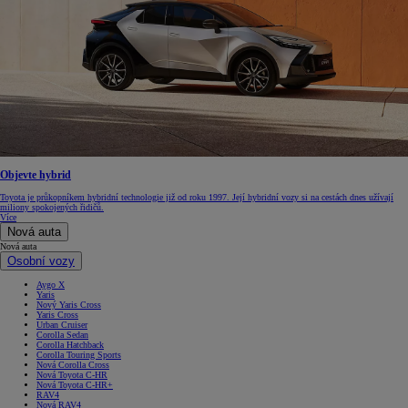
Objevte hybrid
Toyota je průkopníkem hybridní technologie již od roku 1997. Její hybridní vozy si na cestách dnes užívají
miliony spokojených řidičů.
Více
Nová auta
Nová auta
Osobní vozy
Aygo X
Yaris
Nový Yaris Cross
Yaris Cross
Urban Cruiser
Corolla Sedan
Corolla Hatchback
Corolla Touring Sports
Nová Corolla Cross
Nová Toyota C-HR
Nová Toyota C-HR+
RAV4
Nová RAV4