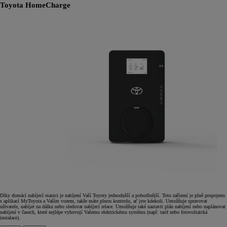
Toyota HomeCharge
Díky domácí nabíjecí stanici je nabíjení Vaší Toyoty jednodušší a pohodlnější. Toto zařízení je plně propojeno
s aplikací MyToyota a Vaším vozem, takže máte plnou kontrolu, ať jste kdekoli. Umožňuje spravovat
uživatele, nabíjet na dálku nebo sledovat nabíjecí relace. Umožňuje také nastavit plán nabíjení nebo naplánovat
nabíjení v časech, které nejlépe vyhovují Vašemu elektrickému systému (např. tarif nebo fotovoltaická
instalace).