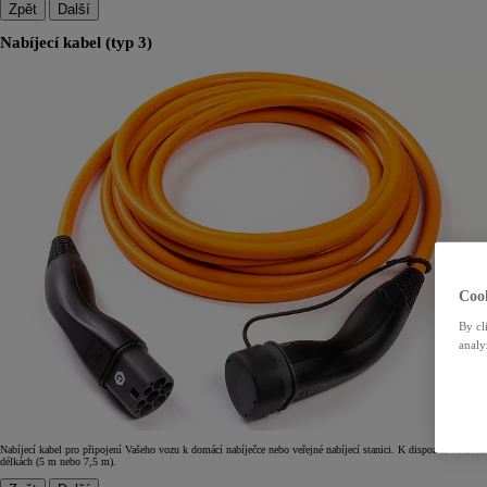
Zpět
Další
Nabíjecí kabel (typ 3)
Cook
By cl
analy
Nabíjecí kabel pro připojení Vašeho vozu k domácí nabíječce nebo veřejné nabíjecí stanici. K dispozici ve dvou
délkách (5 m nebo 7,5 m).