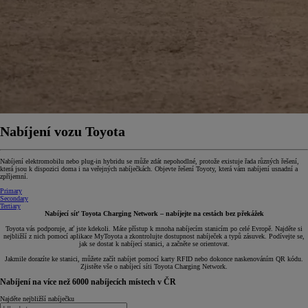
Nabíjení vozu Toyota
Nabíjení elektromobilu nebo plug-in hybridu se může zdát nepohodlné, protože existuje řada různých řešení,
která jsou k dispozici doma i na veřejných nabíječkách. Objevte řešení Toyoty, která vám nabíjení usnadní a
zpříjemní.
Primary
Secondary
Tertiary
Nabíjecí síť Toyota Charging Network – nabíjejte na cestách bez překážek
Toyota vás podporuje, ať jste kdekoli. Máte přístup k mnoha nabíjecím stanicím po celé Evropě. Najděte si
nejbližší z nich pomocí aplikace MyToyota a zkontrolujte dostupnost nabíječek a typů zásuvek. Podívejte se,
jak se dostat k nabíjecí stanici, a začněte se orientovat.
Jakmile dorazíte ke stanici, můžete začít nabíjet pomocí karty RFID nebo dokonce naskenováním QR kódu.
Zjistěte vše o nabíjecí síti Toyota Charging Network.
Nabíjení na více než 6000 nabíjecích místech v ČR
Najděte nejbližší nabíječku