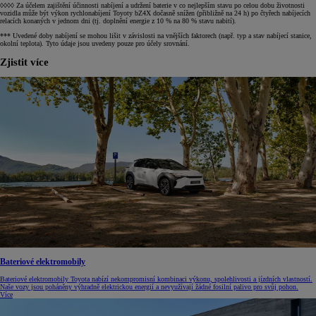
◊◊◊◊ Za účelem zajištění účinnosti nabíjení a udržení baterie v co nejlepším stavu po celou dobu životnosti
vozidla může být výkon rychlonabíjení Toyoty bZ4X dočasně snížen (přibližně na 24 h) po čtyřech nabíjecích
relacích konaných v jednom dni (tj. doplnění energie z 10 % na 80 % stavu nabití).
*** Uvedené doby nabíjení se mohou lišit v závislosti na vnějších faktorech (např. typ a stav nabíjecí stanice,
okolní teplota). Tyto údaje jsou uvedeny pouze pro účely srovnání.
Zjistit více
Bateriové elektromobily
Bateriové elektromobily Toyota nabízí nekompromisní kombinaci výkonu, spolehlivosti a jízdních vlastností.
Naše vozy jsou poháněny výhradně elektrickou energií a nevyužívají žádné fosilní palivo pro svůj pohon.
Více