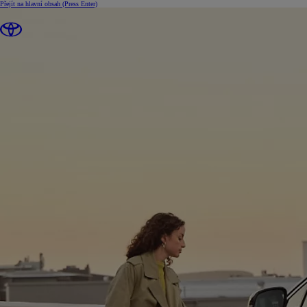
Přejít na hlavní obsah
(Press Enter)