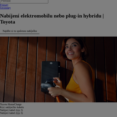
Primary
Secondary
Nabíjení elektromobilu nebo plug-in hybridu |
Toyota
Najděte si tu správnou nabíječku
Toyota HomeCharge
Kryt nabíjecího kabelu
Nabíjecí kabel (typ 2)
Nabíjecí kabel (typ 3)