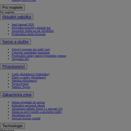
Pro majitele
Pro majitele
Aktuální nabídka
Jarní kampaň 2026
Originální komplety zimních kol
Asistenční služba na rok ZDARMA
Prodloužená záruka Extracare
Servis a služby
Slevový program pro starší vozy
Celoroční uskladnění pneumatik
Prodloužení záruky baterie hybridního pohonu
Originální díly
Příslušenství
Ceník příslušenství (Kalkulátor)
Pakety a ceníky příslušenství
Nabídka příslušenství
Toyota Protect
Wallbox Toyota
Zákaznická zóna
Online objednání do servisu
Kalkulátor servisních úkonů
Aktualizace zařízení Touch 2 s navigací GO
Záruka na nové vozidlo a asistenční služby
Aktualizace map
Servisní historie vozidel
Technologie
Technologie