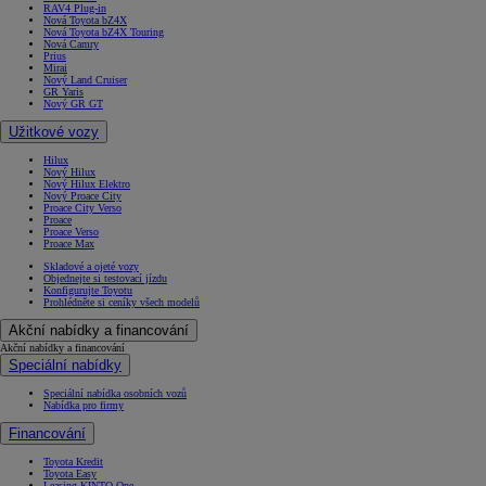
RAV4 Plug-in
Nová Toyota bZ4X
Nová Toyota bZ4X Touring
Nová Camry
Prius
Mirai
Nový Land Cruiser
GR Yaris
Nový GR GT
Užitkové vozy
Hilux
Nový Hilux
Nový Hilux Elektro
Nový Proace City
Proace City Verso
Proace
Proace Verso
Proace Max
Skladové a ojeté vozy
Objednejte si testovací jízdu
Konfigurujte Toyotu
Prohlédněte si ceníky všech modelů
Akční nabídky a financování
Akční nabídky a financování
Speciální nabídky
Speciální nabídka osobních vozů
Nabídka pro firmy
Financování
Toyota Kredit
Toyota Easy
Leasing KINTO One