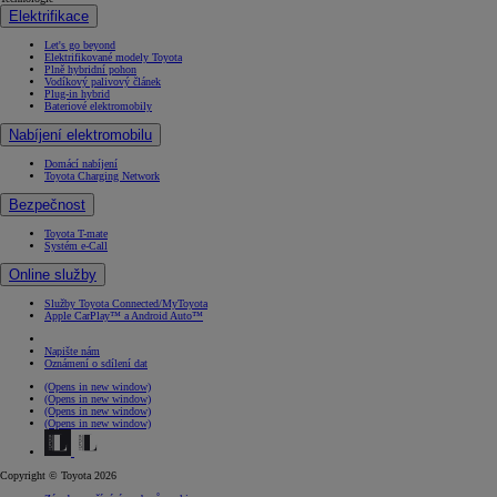
Elektrifikace
Let's go beyond
Elektrifikované modely Toyota
Plně hybridní pohon
Vodíkový palivový článek
Plug-in hybrid
Bateriové elektromobily
Nabíjení elektromobilu
Domácí nabíjení
Toyota Charging Network
Bezpečnost
Toyota T-mate
Systém e-Call
Online služby
Služby Toyota Connected/MyToyota
Apple CarPlay™ a Android Auto™
Napište nám
Oznámení o sdílení dat
(Opens in new window)
(Opens in new window)
(Opens in new window)
(Opens in new window)
Copyright © Toyota 2026