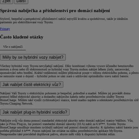
Zpět
Další
Správná nabíječka a příslušenství pro domácí nabíjení
Stylové, bezpečné a perspektivní příslušenství nabízí nejvyšší kvalitu a spolehlivost, takže je ideálním
partnerem pro elektrifikované vozy Toyota.
Primary
Často kladené otázky
Vše o nabíjení
5
Měly by se hybridní vozy nabíjet?
Všechny hybridní vozy Toyota nevyžadují nabíjení. Díky kombinaci výkonu vysoce účinného benzinového
motoru a dvou nebo tří elektromotorů se hybridní vozy Toyota mohou nabíjet během jízdy, zastavování,
zpomalování nebo brzdění. Krátké vzdálenosti můžete překonávat pouze v režimu elektrického pohonu, a přesto
se nemusíte starat o dojezd – hybridní pohon se sám stará o udržování optimálního stavu nabití baterie.
Jak nabíjet čistě elektrický vůz?
Nabíjení Vaší Toyoty s elektrickým pohonem je bezpečné, pohodlné a snadné. Můžete jej provádět doma
pomocí běžné elektrické zásuvky a dodaného nabíjecího kabelu nebo prostřednictvím služby Toyota
HomeCharge. Můžete také využít rychlonabíjecí stanice, které snadno najdete a odemknete prostřednictvím sítě
Toyota Charging Network.
Jak nabíjet plug-in hybridní vozidlo?
Nabíjejte svůj vůz doma pomocí standardní elektrické zásuvky nebo domácí nabíjecí stanice Wallbox. Vůz,
jako je Prius Plug-in, lze pomocí standardní domácí zásuvky (10 A) nabít za 6 h***. Systém Toyota
HomeCharge umožňuje mnohem rychlejší nabíjení než pomocí domácí zásuvky. K úplnému nabití baterie jsou
potřeba přibližně 4 h***. Proces nabíjení lze ovládat na dálku prostřednictvím aplikace MyToyota.
Nezapomeňte také pravidelně doplňovat palivo, abyste měli vždy k dispozici hybridní režim.