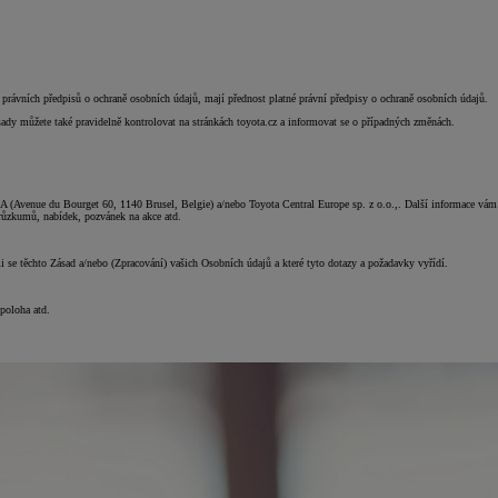
 právních předpisů o ochraně osobních údajů, mají přednost platné právní předpisy o ochraně osobních údajů.
sady můžete také pravidelně kontrolovat na stránkách toyota.cz a informovat se o případných změnách.
A (Avenue du Bourget 60, 1140 Brusel, Belgie) a/nebo Toyota Central Europe sp. z o.o.,. Další informace vám
průzkumů, nabídek, pozvánek na akce atd.
i se těchto Zásad a/nebo (Zpracování) vašich Osobních údajů a které tyto dotazy a požadavky vyřídí.
) poloha atd.