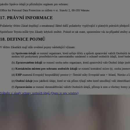
jakožto Správce údajů je příslušným orgánem pro ochranu:
Office for Personal Data Protection se sídlem v st. Stawki 2, 00-193 Warsaw.
17. PRÁVNÍ INFORMACE
Požadavky těchto Zásad doplňují a nenahrazují žádné další požadavky vyplývající z platných právních předpisů
Společnost Toyota může tyto Zásady kdykoli změnit. Pokud se tak stane, upozorníme vás na případné změny a po
18. DEFINICE POJMŮ
Od
549 000 Kč
s DPH
vč. zvýhodnění
75 000 Kč
V těchto Zásadách mají níže uvedené pojmy následující význam:
(a)
Správcem údajů
se rozumí organizace, která určuje účely a způsob zpracování vašich Osobních 
Corolla Hatchback
mohou být poskytnuty prostřednictvím samostatného oznámení o ochraně osobních údajů, které bude 
HYBRID
(b)
Zpracovatelem údajů
se rozumí osoba nebo organizace, která zpracovává vaše Osobní údaje jmé
(c)
Kontaktním místem pro ochranu osobních údajů
se rozumí kontaktní místo (tj. osoba jmenova
(d)
EHP
znamená Evropský hospodářský prostor (= členské státy Evropské unie + Island, Norsko a L
(e)
Osobní údaje
jsou jakékoli údaje, které se vás přímo týkají nebo které umožňují vaši identifikaci
(f)
Zpracováním
se rozumí shromažďování vašich Osobních údajů, přístup k nim a všechny formy j
Stáhněte si zásady ochrany osobních údajů
(Opens in new window)