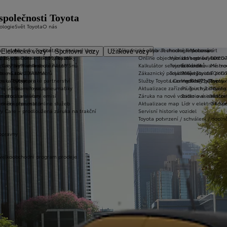
společnosti Toyota
ologie
Svět Toyota
O nás
a T-mate
Novinky Toyota
Kontakty Karlovy Vary
Zákaznická zóna
Vybrat vhodné financování
Technologie pohonu
Motorsport
Elektrické vozy
Sportovní vozy
Užitkové vozy
2026
y Toyota Connected/MyToyota
Kariéra
Pro zákazníky
Online objednání do servisu
Vybrat vhodné financov
Let's go beyond
TOYOT
plety zimních kol
 CarPlay™ a Android Auto™
Výtvarná soutěž Auto Snů
Kalkulátor servisních úkonů
Toyota Kredit
Elektrifikované mo
Mistrov
užba na rok ZDARMA
m e-Call
Lovci Kilometrů
Zákaznický portál Moje Toyota
Toyota Easy
Plně hybridní poh
TOYOT
ruka Extracare
ce u Toyoty
Olympijské partnerství
Služby Toyota Connected/MyToyota
Leasing KINTO One
Vodíkový palivový 
Toyot
né údaje – emise, pneumatiky
Team Toyota
Aktualizace zařízení Touch 2 s navi
Plug-in hybrid
Toyota
m pro starší vozy
metodika měření emisí
Záruka na nové vozidlo a asistenční
Bateriové elektrom
Histor
adnění pneumatik
ní dosutpnosti online služeb
Aktualizace map
Lídr v elektrifiko
GR Spo
y Care – prodloužená záruka na trakční
Servisní historie vozidel
Toyota potvrzení / schválení / dopln
opravny
 velkoobchodní program prodeje