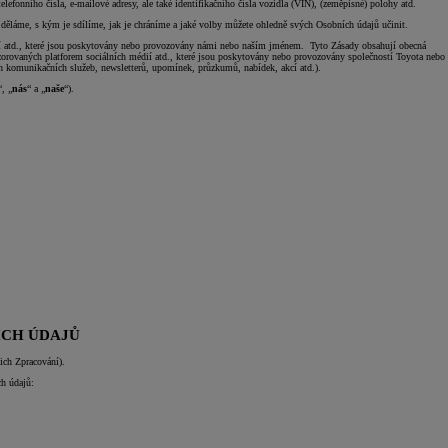
lefonního čísla, e-mailové adresy, ale také identifikačního čísla vozidla (VIN), (zeměpisné) polohy atd.
děláme, s kým je sdílíme, jak je chráníme a jaké volby můžete ohledně svých Osobních údajů učinit.
médií atd., které jsou poskytovány nebo provozovány námi nebo naším jménem. Tyto Zásady obsahují obecná
onzorovaných platforem sociálních médií atd., které jsou poskytovány nebo provozovány společností Toyota nebo
h komunikačních služeb, newsletterů, upomínek, průzkumů, nabídek, akcí atd.).
“, „
nás
“ a „
naše
“).
ÍCH ÚDAJŮ
jich Zpracování).
ch údajů: