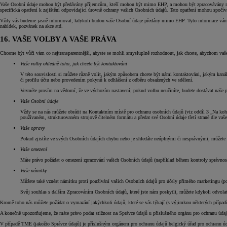
Vaše Osobní údaje mohou být předávány příjemcům, kteří mohou být mimo EHP, a mohou být zpracovávány ná
specifická opatření k zajištění odpovídající úrovně ochrany vašich Osobních údajů. Tato opatření mohou spočí
Vždy vás budeme jasně informovat, kdykoli budou vaše Osobní údaje předány mimo EHP. Tyto informace vám b
nabídek, pozvánek na akce atd.
16. VAŠE VOLBY A VAŠE PRÁVA
Chceme být vůči vám co nejtransparentnější, abyste se mohli smysluplně rozhodnout, jak chcete, abychom vaš
Vaše volby ohledně toho, jak chcete být kontaktováni
V této souvislosti si můžete různě volit, jakým způsobem chcete být námi kontaktováni, jakým kanále
či profilu účtu nebo provedením pokynů k odhlášení z odběru obsažených ve sdělení.
Vezměte prosím na vědomí, že ve výchozím nastavení, pokud volbu neučiníte, budete dostávat naše p
Vaše Osobní údaje
Vždy se na nás můžete obrátit na Kontaktním místě pro ochranu osobních údajů (viz oddíl 3 „Na koho
používaném, strukturovaném strojově čitelném formátu a předat své Osobní údaje třetí straně dle vaš
Vaše opravy
Pokud zjistíte ve svých Osobních údajích chybu nebo je shledáte neúplnými či nesprávnými, můžete 
Vaše omezení
Máte právo požádat o omezení zpracování vašich Osobních údajů (například během kontroly správnos
Vaše námitky
Můžete také vznést námitku proti používání vašich Osobních údajů pro účely přímého marketingu (poku
Svůj souhlas s dalším Zpracováním Osobních údajů, které jste nám poskytli, můžete kdykoli odvolat 
Kromě toho nás můžete požádat o vymazání jakýchkoli údajů, které se vás týkají (s výjimkou některých případů,
A konečně upozorňujeme, že máte právo podat stížnost na Správce údajů u příslušného orgánu pro ochranu údajů
V případě TME (jakožto Správce údajů) je příslušným orgánem pro ochranu údajů belgický úřad pro ochranu ú