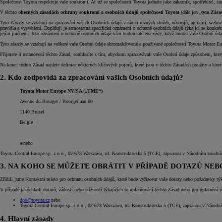
Společnost Toyota respektuje vaše soukromí. Ať už se společností Toyota jednáte jako zákazník, spotřebitel, zá
V těchto
obecných zásadách ochrany soukromí a osobních údajů společnosti Toyota
(dále jen „
tyto Zása
Tyto Zásady se vztahují na zpracování vašich Osobních údajů v rámci různých služeb, nástrojů, aplikací, web
pravidla a vysvětlení. Doplňují je samostatná specifická oznámení o ochraně osobních údajů týkající se konkré
jejím jménem. Tato oznámení o ochraně osobních údajů vám budou sdělena vždy, když budou vaše Osobní údaje 
Tyto zásady se vztahují na veškeré vaše Osobní údaje shromažďované a používané společností Toyota Motor Eur
Přijmete-li ustanovení těchto Zásad, souhlasíte s tím, abychom zpracovávali vaše Osobní údaje způsobem, kter
Na konci těchto Zásad najdete definice některých klíčových pojmů, které jsou v těchto Zásadách použity a kter
2. Kdo zodpovídá za zpracování vašich Osobních údajů?
Toyota Motor Europe NV/SA („TME“)
Avenue du Bourget / Bourgetlaan 60
1140 Brusel
Belgie
a/nebo
Toyota Central Europe sp. z o.o., 02-673 Warszawa, ul. Konstruktorska 5 (TCE), zapsanou v Národním soudn
3. NA KOHO SE MŮŽETE OBRÁTIT V PŘÍPADĚ DOTAZŮ N
Zřídili jsme Kontaktní místo pro ochranu osobních údajů, které bude vyřizovat vaše dotazy nebo požadavky týk
V případě jakýchkoli dotazů, žádostí nebo stížností týkajících se uplatňování těchto Zásad nebo pro uplatnění
dpo@toyota.cz
nebo
Toyota Central Europe sp. z o.o., 02-673 Warszawa, ul. Konstruktorska 5 (TCE), zapsanou v Náro
4. Hlavní zásady