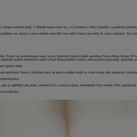
 o ochraně osobních údajů. V případě rozporu mezi tím, co je uvedeno v těchto Zásadách, a požadavky platných
žádáme vás, abyste si znovu přečetli nejnovější verzi našich Zásad a potvrdili, že s nimi souhlasíte. Tyto Zá
údajů. Pokud vás neinformujeme jinak, je/jsou Správcem (Správci) údajů společnost Toyota Motor Europe NV/S
například součástí konkrétních služeb (včetně komunikačních služeb), elektronických zpravodajů, upomínek, 
nem Správce údajů.
ná společností Toyota v příslušné zemi), na které se můžete obrátit se svými dotazy nebo požadavky týkajícím
ichtenštejnsko).
, jako je například vaše jméno, telefonní číslo, e-mailová adresa, identifikační číslo vozidla (VIN), (zeměpisná
ejich používání.