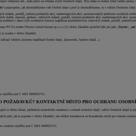
stupce veřejnosti atd., máte právo na ochranu svých Osobních údajů. Tyto údaje se mohou týkat vašeho jména, te
dy
“) popisujeme, jak shromažďujeme vaše Osobní údaje a proč je shromažďujeme, co s vašimi Osobními údaji 
ových stránek, portálů, (online) prodejních akcí, marketingových akcí, sponzorovaných platforem sociálních 
tních služeb, nástrojů, aplikací, webových stránek, portálů, (online) prodejních akcí, marketingových akcí, sp
potřebné v rámci výše uvedených činností (například prostřednictvím webových stránek, portálů, jednotlivýc
ope NV/SA a/nebo [Toyota Central Europe sp.z o.o.] (v těchto Zásadách společně dále jen jako „
Toyota
“, „
my
ý je uveden v těchto Zásadách.
é začínají velkými písmeny (například Osobní údaje, Zpracování, Správce údajů...).
ím rejstříku pod č. KRS 0000025715.
EBO POŽADAVKŮ? KONTAKTNÍ MÍSTO PRO OCHRANU OSOBN
ající se těchto Zásad, jakéhokoli konkrétního oznámení o ochraně osobních údajů, vašich Osobních údajů (a je
 vašich práv, jak je popsáno v těchto Zásadách, nás můžete kontaktovat na Kontaktním místě pro ochranu osobní
dním soudním rejstříku pod č. KRS 0000025715.