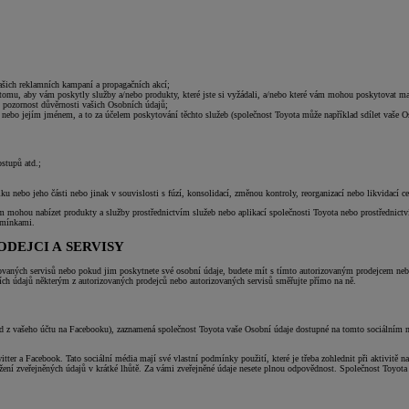
 našich reklamních kampaní a propagačních akcí;
tomu, aby vám poskytly služby a/nebo produkty, které jste si vyžádali, a/nebo které vám mohou poskytovat ma
 pozornost důvěrnosti vašich Osobních údajů;
a nebo jejím jménem, a to za účelem poskytování těchto služeb (společnost Toyota může například sdílet vaše Os
ostupů atd.;
u nebo jeho části nebo jinak v souvislosti s fúzí, konsolidací, změnou kontroly, reorganizací nebo likvidací c
 vám mohou nabízet produkty a služby prostřednictvím služeb nebo aplikací společnosti Toyota nebo prostředn
odmínkami.
DEJCI A SERVISY
izovaných servisů nebo pokud jim poskytnete své osobní údaje, budete mít s tímto autorizovaným prodejcem n
ích údajů některým z autorizovaných prodejců nebo autorizovaných servisů směřujte přímo na ně.
íklad z vašeho účtu na Facebooku), zaznamená společnost Toyota vaše Osobní údaje dostupné na tomto sociálním 
ter a Facebook. Tato sociální média mají své vlastní podmínky použití, které je třeba zohlednit při aktivitě na
ažení zveřejněných údajů v krátké lhůtě. Za vámi zveřejněné údaje nesete plnou odpovědnost. Společnost Toyo