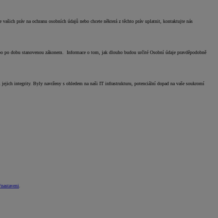
vašich práv na ochranu osobních údajů nebo chcete některá z těchto práv uplatnit, kontaktujte nás
ebo po dobu stanovenou zákonem. Informace o tom, jak dlouho budou určité Osobní údaje pravděpodobně
ich integrity. Byly navrženy s ohledem na naši IT infrastrukturu, potenciální dopad na vaše soukromí
/nastaveni
.