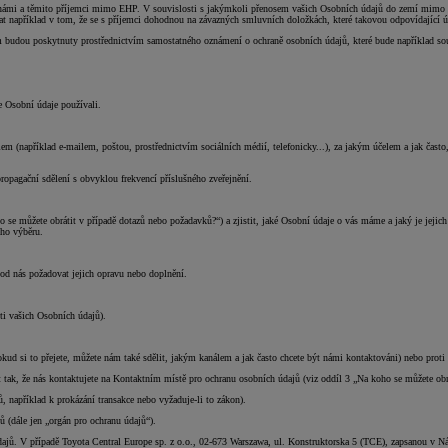
mi a těmito příjemci mimo EHP. V souvislosti s jakýmkoli přenosem vašich Osobních údajů do zemí mimo EH
vat například v tom, že se s příjemci dohodnou na závazných smluvních doložkách, které takovou odpovídající ú
udou poskytnuty prostřednictvím samostatného oznámení o ochraně osobních údajů, které bude například souč
e Osobní údaje používali.
m (například e-mailem, poštou, prostřednictvím sociálních médií, telefonicky...), za jakým účelem a jak často,
ropagační sdělení s obvyklou frekvencí příslušného zveřejnění.
 se můžete obrátit v případě dotazů nebo požadavků?“) a zjistit, jaké Osobní údaje o vás máme a jaký je jejic
eho výběru.
od nás požadovat jejich opravu nebo doplnění.
ti vašich Osobních údajů).
d si to přejete, můžete nám také sdělit, jakým kanálem a jak často chcete být námi kontaktováni) nebo proti s
tak, že nás kontaktujete na Kontaktním místě pro ochranu osobních údajů (viz oddíl 3 „Na koho se můžete obr
 například k prokázání transakce nebo vyžaduje-li to zákon).
 (dále jen „orgán pro ochranu údajů“).
dajů. V případě Toyota Central Europe sp. z o.o., 02-673 Warszawa, ul. Konstruktorska 5 (TCE), zapsanou v