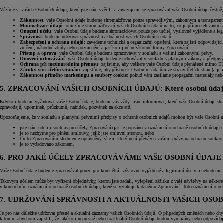
Vážíme si vašich Osobních údajů, které jste nám svěřili, a zavazujeme se zpracovávat vaše Osobní údaje čestně, 
Zákonnost
: vaše Oosobní údaje budeme shromažďovat pouze spravedlivým, zákonným a transparen
Minimalizace údajů
: omezíme shromažďování vašich Osobních údajů na to, co je přímo relevantní a
Omezení účelu
: vaše Osobní údaje budeme shromažďovat pouze pro určité, výslovně vyjádřené a legi
Správnost
: budeme udržovat správnost a aktuálnost vašich Osobních údajů.
Zabezpečení a ochrana údajů
: zavedeme technická a organizační opatření, která zajistí odpovídaj
zničení, náhodné ztráty nebo pozměnění a jakékoli jiné nezákonné formy Zpracování.
Přístup a oprava
: vaše Osobní údaje budeme zpracovávat v souladu s vašimi zákonnými právy.
Omezení uchovávání
: vaše Osobní údaje budeme uchovávat v souladu s platnými zákony a předpisy 
Ochrana při mezinárodním přenosu
: zajistíme, aby veškeré vaše Osobní údaje přenášené mimo EH
Záruky vůči třetím stranám
: zajistíme, aby přístup k Osobním údajům ze strany třetích stran (a 
Zákonnost přímého marketingu a soubory cookie
: pokud vám zasíláme propagační materiály neb
5. ZPRACOVÁNÍ VAŠICH OSOBNÍCH ÚDAJŮ: Které osobní údaje s
Kdykoli budeme vyžadovat vaše Osobní údaje, budeme vás vždy jasně informovat, které vaše Osobní údaje shr
zpravodajů, upomínek, průzkumů, nabídek, pozvánek na akce atd.
Upozorňujeme, že v souladu s platnými právními předpisy o ochraně osobních údajů mohou být vaše Osobní ú
jste nám udělili souhlas pro účely Zpracování (jak je popsáno v oznámení o ochraně osobních údajů 
je to nezbytné pro plnění smlouvy, jejíž jste smluvní stranou, nebo
tímto Zpracováním sledujeme oprávněný zájem, který není převážen vašimi právy na ochranu soukro
je to vyžadováno zákonem.
Od
399 000 Kč
s DPH
6. PRO JAKÉ ÚČELY ZPRACOVÁVÁME VAŠE OSOBNÍ ÚDAJE
vč. zvýhodnění
20 000 Kč
Vaše Osobní údaje budeme zpracovávat pouze pro konkrétní, výslovně vyjádřené a legitimní účely a nebudeme j
a bonusu za výkup
50 000 Kč
Takovým účelem může být vyřízení objednávky, kterou jste zadali, vylepšení zážitku z vaší návštěvy na někter
v konkrétním oznámení o ochraně osobních údajů, které se vztahuje k danému Zpracování. Toto oznámení o ochr
Yaris Cross
7. UDRŽOVÁNÍ SPRÁVNOSTI A AKTUÁLNOSTI VAŠICH OSO
HYBRID
Je pro nás důležité udržovat přesné a aktuální záznamy vašich Osobních údajů. O případných změnách nebo ch
k tomu, abychom zajistili, že jakékoli nepřesné nebo neaktuální Osobní údaje budou vymazány nebo odpovída