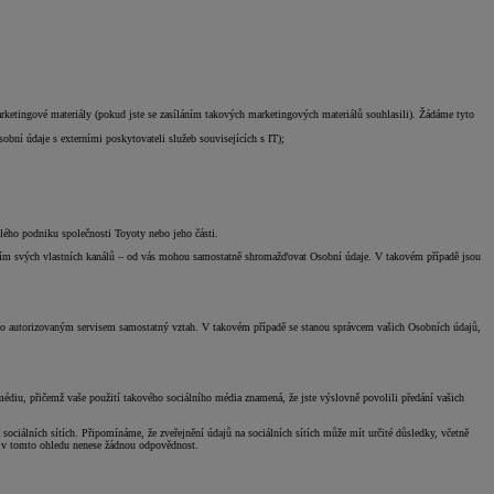
rketingové materiály (pokud jste se zasíláním takových marketingových materiálů souhlasili). Žádáme tyto
obní údaje s externími poskytovateli služeb souvisejících s IT);
elého podniku společnosti Toyoty nebo jeho části.
ictvím svých vlastních kanálů – od vás mohou samostatně shromažďovat Osobní údaje. V takovém případě jsou
ebo autorizovaným servisem samostatný vztah. V takovém případě se stanou správcem vašich Osobních údajů,
médiu, přičemž vaše použití takového sociálního média znamená, že jste výslovně povolili předání vašich
 sociálních sítích. Připomínáme, že zveřejnění údajů na sociálních sítích může mít určité důsledky, včetně
ta v tomto ohledu nenese žádnou odpovědnost.