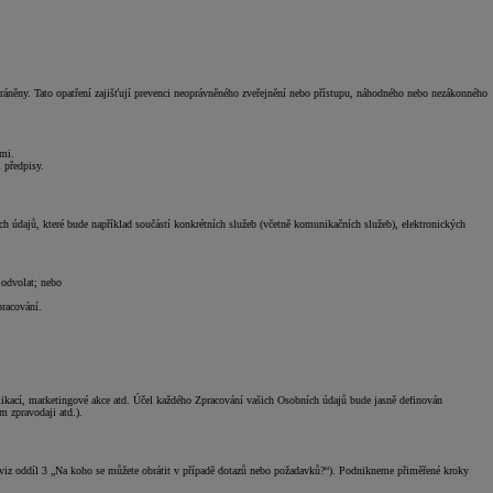
hráněny. Tato opatření zajišťují prevenci neoprávněného zveřejnění nebo přístupu, náhodného nebo nezákonného
ami.
 předpisy.
dajů, které bude například součástí konkrétních služeb (včetně komunikačních služeb), elektronických
 odvolat; nebo
racování.
plikací, marketingové akce atd. Účel každého Zpracování vašich Osobních údajů bude jasně definován
m zpravodaji atd.).
(viz oddíl 3 „Na koho se můžete obrátit v případě dotazů nebo požadavků?“). Podnikneme přiměřené kroky