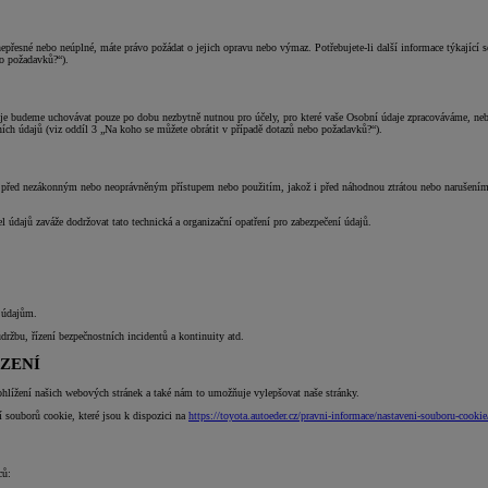
esné nebo neúplné, máte právo požádat o jejich opravu nebo výmaz. Potřebujete-li další informace týkající se 
bo požadavků?“).
je budeme uchovávat pouze po dobu nezbytně nutnou pro účely, pro které vaše Osobní údaje zpracováváme, n
ích údajů (viz oddíl 3 „Na koho se můžete obrátit v případě dotazů nebo požadavků?“).
před nezákonným nebo neoprávněným přístupem nebo použitím, jakož i před náhodnou ztrátou nebo narušením jej
 údajů zaváže dodržovat tato technická a organizační opatření pro zabezpečení údajů.
m údajům.
ržbu, řízení bezpečnostních incidentů a kontinuity atd.
ZENÍ
lížení našich webových stránek a také nám to umožňuje vylepšovat naše stránky.
í souborů cookie, které jsou k dispozici na
https://toyota.autoeder.cz/pravni-informace/nastaveni-souboru-cookie
ců: