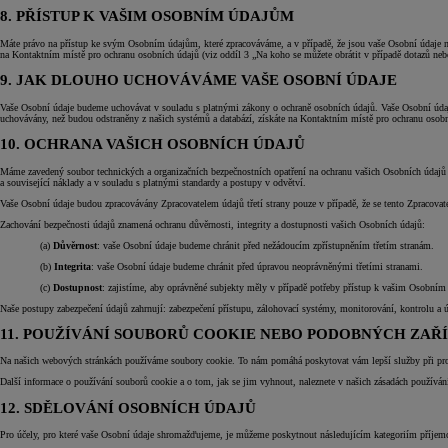
8. PŘÍSTUP K VAŠIM OSOBNÍM ÚDAJŮM
Máte právo na přístup ke svým Osobním údajům, které zpracováváme, a v případě, že jsou vaše Osobní údaje nepř
na Kontaktním místě pro ochranu osobních údajů (viz oddíl 3 „Na koho se můžete obrátit v případě dotazů ne
9. JAK DLOUHO UCHOVÁVÁME VAŠE OSOBNÍ ÚDAJE
Vaše Osobní údaje budeme uchovávat v souladu s platnými zákony o ochraně osobních údajů. Vaše Osobní úda
uchovávány, než budou odstraněny z našich systémů a databází, získáte na Kontaktním místě pro ochranu osobn
10. OCHRANA VAŠICH OSOBNÍCH ÚDAJŮ
Máme zavedený soubor technických a organizačních bezpečnostních opatření na ochranu vašich Osobních údajů 
a související náklady a v souladu s platnými standardy a postupy v odvětví.
Vaše Osobní údaje budou zpracovávány Zpracovatelem údajů třetí strany pouze v případě, že se tento Zpracovatel
Zachování bezpečnosti údajů znamená ochranu důvěrnosti, integrity a dostupnosti vašich Osobních údajů:
(a)
Důvěrnost
: vaše Osobní údaje budeme chránit před nežádoucím zpřístupněním třetím stranám.
(b)
Integrita
: vaše Osobní údaje budeme chránit před úpravou neoprávněnými třetími stranami.
(c)
Dostupnost
: zajistíme, aby oprávněné subjekty měly v případě potřeby přístup k vašim Osobní
Naše postupy zabezpečení údajů zahrnují: zabezpečení přístupu, zálohovací systémy, monitorování, kontrolu a úd
11. POUŽÍVÁNÍ SOUBORŮ COOKIE NEBO PODOBNÝCH ZAŘÍ
Na našich webových stránkách používáme soubory cookie. To nám pomáhá poskytovat vám lepší služby při proh
Další informace o používání souborů cookie a o tom, jak se jim vyhnout, naleznete v našich zásadách používán
12. SDĚLOVÁNÍ OSOBNÍCH ÚDAJŮ
Pro účely, pro které vaše Osobní údaje shromažďujeme, je můžeme poskytnout následujícím kategoriím příjem