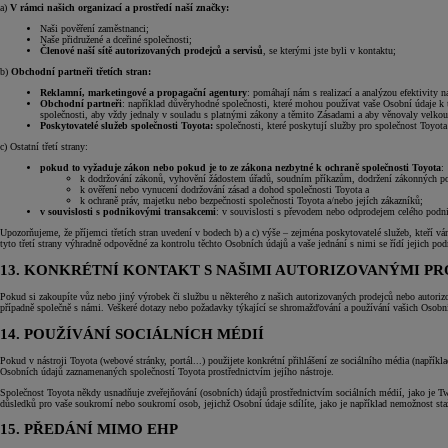
a)
V rámci našich organizací a prostředí naší značky:
Naši pověření zaměstnanci;
Naše přidružené a dceřiné společnosti;
Členové naší sítě autorizovaných prodejců a servisů
, se kterými jste byli v kontaktu;
b)
Obchodní partneři třetích stran:
Reklamní, marketingové a propagační agentury
: pomáhají nám s realizací a analýzou efektivity
Obchodní partneři
: například důvěryhodné společnosti, které mohou používat vaše Osobní údaje k 
společnosti, aby vždy jednaly v souladu s platnými zákony a těmito Zásadami a aby věnovaly velkou
Poskytovatelé služeb společnosti Toyota:
společnosti, které poskytují služby pro společnost Toyot
c) Ostatní třetí strany:
pokud to vyžaduje zákon nebo pokud je to ze zákona nezbytné k ochraně společnosti Toyota
:
k dodržování zákonů, vyhovění žádostem úřadů, soudním příkazům, dodržení zákonných p
k ověření nebo vynucení dodržování zásad a dohod společnosti Toyota a
k ochraně práv, majetku nebo bezpečnosti společnosti Toyota a/nebo jejích zákazníků;
v souvislosti s podnikovými transakcemi
: v souvislosti s převodem nebo odprodejem celého podnik
Upozorňujeme, že příjemci třetích stran uvedení v bodech b) a c) výše – zejména poskytovatelé služeb, kteří
tyto třetí strany výhradně odpovědné za kontrolu těchto Osobních údajů a vaše jednání s nimi se řídí jejich p
13. KONKRÉTNÍ KONTAKT S NAŠIMI AUTORIZOVANÝMI PRO
Pokud si zakoupíte vůz nebo jiný výrobek či službu u některého z našich autorizovaných prodejců nebo autor
případně společně s námi. Veškeré dotazy nebo požadavky týkající se shromažďování a používání vašich Osobn
14. POUŽÍVÁNÍ SOCIÁLNÍCH MÉDIÍ
Pokud v nástroji Toyota (webové stránky, portál...) použijete konkrétní přihlášení ze sociálního média (např
Osobních údajů zaznamenaných společností Toyota prostřednictvím jejího nástroje.
Společnost Toyota někdy usnadňuje zveřejňování (osobních) údajů prostřednictvím sociálních médií, jako je Twit
důsledků pro vaše soukromí nebo soukromí osob, jejichž Osobní údaje sdílíte, jako je například nemožnost st
15. PŘEDÁNÍ MIMO EHP