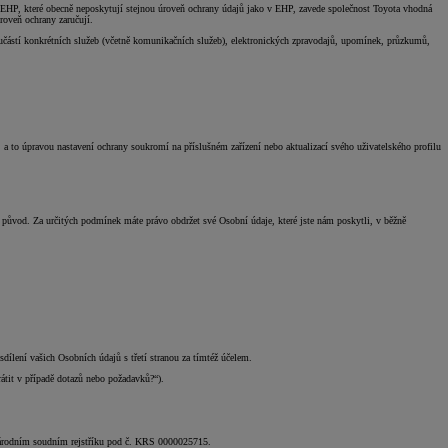
P, které obecně neposkytují stejnou úroveň ochrany údajů jako v EHP, zavede společnost Toyota vhodná
roveň ochrany zaručují.
ástí konkrétních služeb (včetně komunikačních služeb), elektronických zpravodajů, upomínek, průzkumů,
 a to úpravou nastavení ochrany soukromí na příslušném zařízení nebo aktualizací svého uživatelského profilu
h původ. Za určitých podmínek máte právo obdržet své Osobní údaje, které jste nám poskytli, v běžně
dílení vašich Osobních údajů s třetí stranou za tímtéž účelem.
átit v případě dotazů nebo požadavků?“).
 Národním soudním rejstříku pod č. KRS 0000025715.