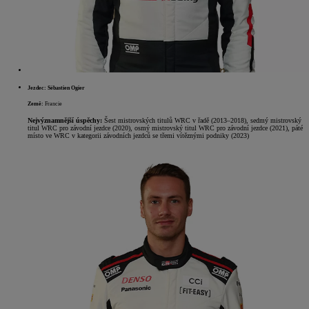
Jezdec: Sébastien Ogier
Země:
Francie
Nejvýznamnější úspěchy:
Šest mistrovských titulů WRC v řadě (2013–2018), sedmý mistrovský
titul WRC pro závodní jezdce (2020), osmý mistrovský titul WRC pro závodní jezdce (2021), páté
místo ve WRC v kategorii závodních jezdců se třemi vítěznými podniky (2023)