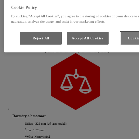
Cookie Policy
By clicking “Accept All Cookies”, you agree to the storing of cookies on your device to 
navigation, analyze site usage, and assist in our marketing efforts.
Reject All
Accept All Cookies
Cookie
Jízdní výkony
Nejvyšší rychlost: 201 km/h (v závislosti na převodu)
Rozměry a hmotnost
Délka: 4225 mm (vč. aero prvků)
Šířka: 1875 mm
Výška: Nastavitelná