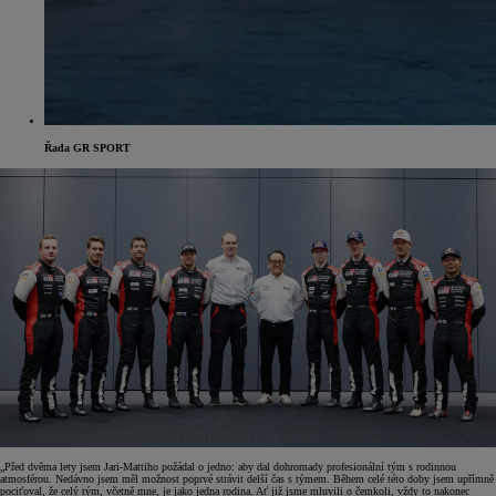
Řada GR SPORT
„Před dvěma lety jsem Jari-Mattiho požádal o jedno: aby dal dohromady profesionální tým s rodinnou
atmosférou. Nedávno jsem měl možnost poprvé strávit delší čas s týmem. Během celé této doby jsem upřímně
pociťoval, že celý tým, včetně mne, je jako jedna rodina. Ať již jsme mluvili o čemkoli, vždy to nakonec