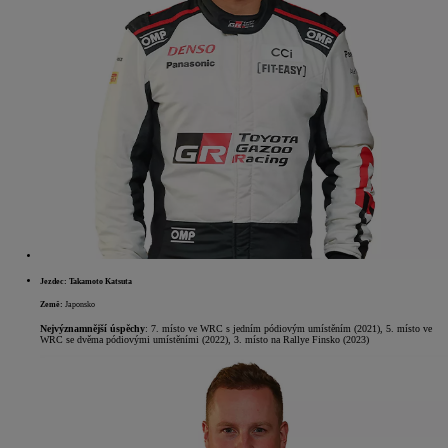
Jezdec: Takamoto Katsuta
Země:
Japonsko
Nejvýznamnější úspěchy
: 7. místo ve WRC s jedním pódiovým umístěním (2021), 5. místo ve
WRC se dvěma pódiovými umístěními (2022), 3. místo na Rallye Finsko (2023)