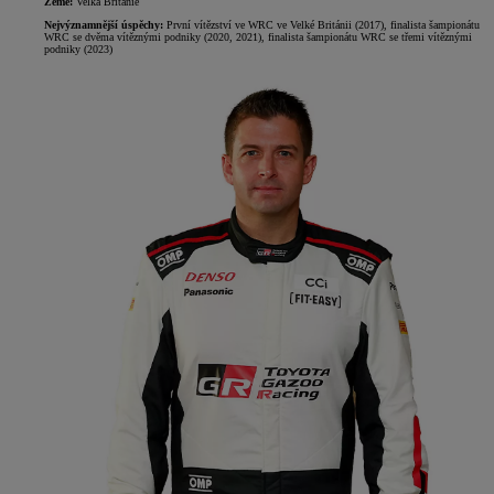
Země:
Velká Británie
Nejvýznamnější úspěchy:
První vítězství ve WRC ve Velké Británii (2017), finalista šampionátu
WRC se dvěma vítěznými podniky (2020, 2021), finalista šampionátu WRC se třemi vítěznými
podniky (2023)