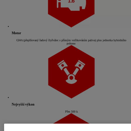
Motor
GI4A (přeplňovaný řadový čtyřválec s přímým vstřikováním paliva) plus jednotka hybridního
pohonu
Nejvyšší výkon
Přes 500 k