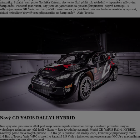
zákazníky. Požádal jsem proto Norihika Katsutu, aby tento úkol příští rok zohlednil v japonském rallyovém
šampionátu. Podobně jako vloni, kdy jsme do japonského rallyového šampionátu poprvé nastoupili s
rallyovým vozem GR Yaris, možná zpočátku narazíme na pár problémů, ale vůz budeme neustále vylepšovat,
dokud nedosáhne 'úrovně vozu připraveného na šampionát'“. Akio Toyoda
Nový GR YARIS RALLY1 HYBRID
Náš vyzyvatel pro sezónu 2024 pod svojí novou nepřehlédnutelnou livrejí v matném provedení skrývá
vylepšenou techniku pro ještě lepší výkony v žáru závodního nasazení. Model GR YARIS Rally1 HYBRID,
navržený podle zcela nových pravidel FIA Rally1 s platností od sezóny 2022, kombinuje přeplňovaný motor
1,6 litru z Toyoty Yaris WRC s baterií o kapacitě 3,9 kWh a jednotkou motorgenerátoru (MGU) o maximálním
systémovém výkonu přes 500 koní.