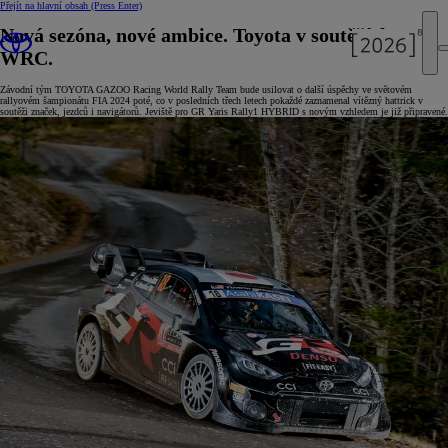
Přejít na hlavní obsah
(Press Enter)
Nová sezóna, nové ambice. Toyota v soutěžích
WRC.
Závodní tým TOYOTA GAZOO Racing World Rally Team bude usilovat o další úspěchy ve světovém
rallyovém šampionátu FIA 2024 poté, co v posledních třech letech pokaždé zaznamenal vítězný hattrick v
soutěži značek, jezdců i navigátorů. Jeviště pro GR Yaris Rally1 HYBRID s novým vzhledem je již připravené.