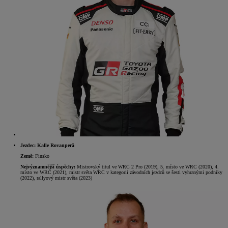
Jezdec: Kalle Rovanperä
Země:
Finsko
Nejvýznamnější úspěchy:
Mistrovský titul ve WRC 2 Pro (2019), 5. místo ve WRC (2020), 4.
místo ve WRC (2021), mistr světa WRC v kategorii závodních jezdců se šesti vyhranými podniky
(2022), rallyový mistr světa (2023)