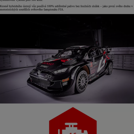
Kromě hybridního ústrojí vůz používá 100% udržitelné palivo bez fosilních složek – jako první svého druhu v
motoristických soutěžích světového šampionátu FIA.