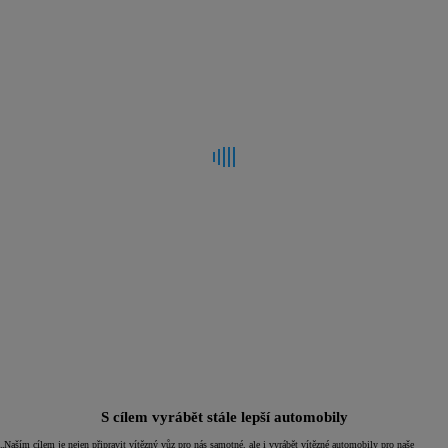
S cílem vyrábět stále lepší automobily
„Naším cílem je nejen připravit vítězný vůz pro nás samotné, ale i vyrábět vítězné automobily pro naše