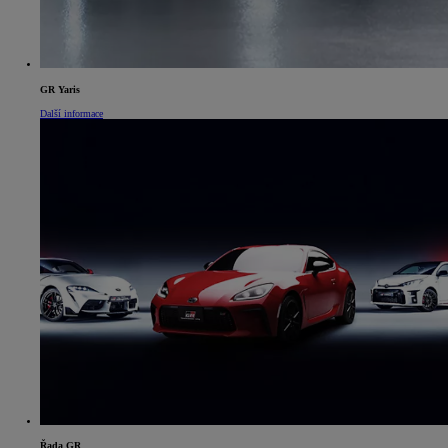
GR Yaris
Další informace
Řada GR