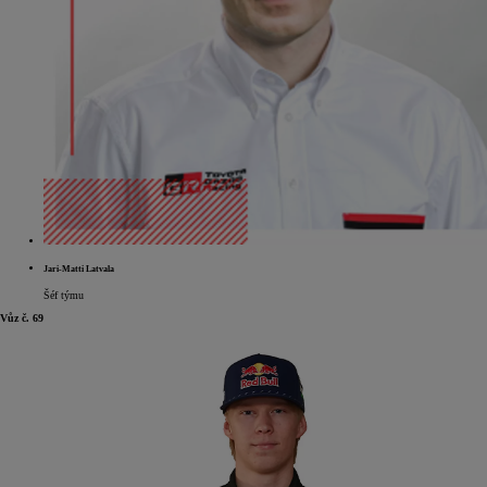
Jari-Matti Latvala
Šéf týmu
Vůz č. 69