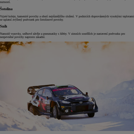
nutností.
Šotolina
Vyjeté koleje, kamenité povrchy a obutí nejrůznějšího složení. V podnicích doprovázených vysokými teplotami
se uplatní zvýšený podvozek pro šotolinové povrchy.
Sníh
Namrzlé vozovky, sněhové závěje a pneumatiky s hřeby. V zimních soutěžích je nastavení podvozku pro
nezpevněné povrchy naprosto zásadní.