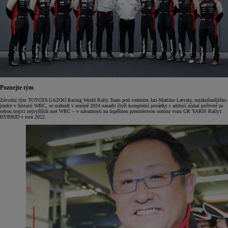
Poznejte tým
Závodní tým TOYOTA GAZOO Racing World Rally Team pod vedením Jari-Mattiho Latvaly, nejzkušenějšího
jezdce v historii WRC, se rozhodl v sezóně 2024 nasadit čtyři kompletní posádky s ambicí získat počtvrté za
sebou trojici nejvyšších met WRC – v návaznosti na úspěšnou premiérovou sezónu vozu GR YARIS Rally1
HYBRID v roce 2022.