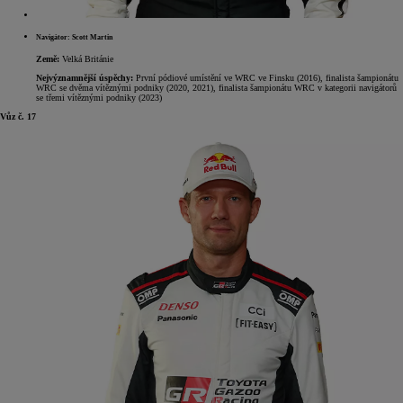
Navigátor: Scott Martin
Země:
Velká Británie
Nejvýznamnější úspěchy:
První pódiové umístění ve WRC ve Finsku (2016), finalista šampionátu
WRC se dvěma vítěznými podniky (2020, 2021), finalista šampionátu WRC v kategorii navigátorů
se třemi vítěznými podniky (2023)
Vůz č. 17