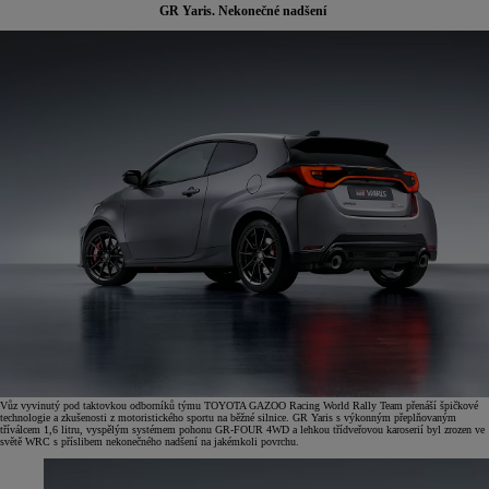
GR Yaris. Nekonečné nadšení
Vůz vyvinutý pod taktovkou odborníků týmu TOYOTA GAZOO Racing World Rally Team přenáší špičkové
technologie a zkušenosti z motoristického sportu na běžné silnice. GR Yaris s výkonným přeplňovaným
tříválcem 1,6 litru, vyspělým systémem pohonu GR-FOUR 4WD a lehkou třídveřovou karoserií byl zrozen ve
světě WRC s příslibem nekonečného nadšení na jakémkoli povrchu.