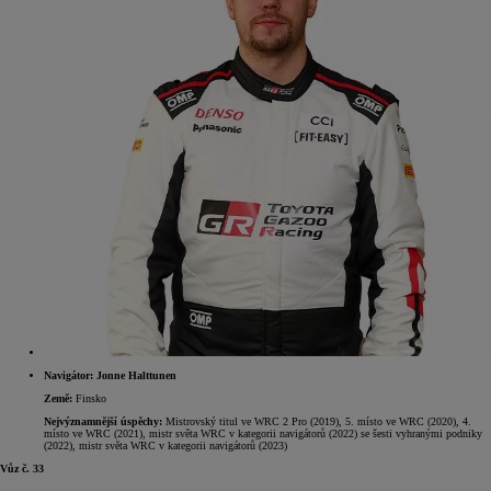
Navigátor: Jonne Halttunen
Země:
Finsko
Nejvýznamnější úspěchy:
Mistrovský titul ve WRC 2 Pro (2019), 5. místo ve WRC (2020), 4.
místo ve WRC (2021), mistr světa WRC v kategorii navigátorů (2022) se šesti vyhranými podniky
(2022), mistr světa WRC v kategorii navigátorů (2023)
Vůz č. 33