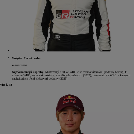
Navigátor: Vincent Landais
Země:
Francie
Nejvýznamnější úspěchy:
Mistrovský titul ve WRC 2 se dvěma vítěznými podniky (2019), 11.
místo ve WRC, nejlépe 4. místo v jednotlivých podnicích (2022), páté místo ve WRC v kategorii
navigátorů se třemi vítěznými podniky (2023)
Vůz č. 18