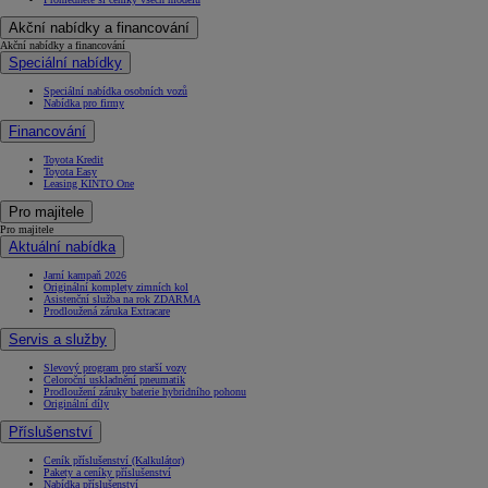
Akční nabídky a financování
Akční nabídky a financování
Speciální nabídky
Speciální nabídka osobních vozů
Nabídka pro firmy
Financování
Toyota Kredit
Toyota Easy
Leasing KINTO One
Pro majitele
Pro majitele
Aktuální nabídka
Jarní kampaň 2026
Originální komplety zimních kol
Asistenční služba na rok ZDARMA
Prodloužená záruka Extracare
Servis a služby
Slevový program pro starší vozy
Celoroční uskladnění pneumatik
Prodloužení záruky baterie hybridního pohonu
Originální díly
Příslušenství
Ceník příslušenství (Kalkulátor)
Pakety a ceníky příslušenství
Nabídka příslušenství