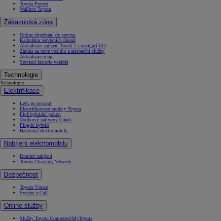
Toyota Protect
Wallbox Toyota
Zákaznická zóna
Online objednání do servisu
Kalkulátor servisních úkonů
Aktualizace zařízení Touch 2 s navigací GO
Záruka na nové vozidlo a asistenční služby
Aktualizace map
Servisní historie vozidel
Technologie
Technologie
Elektrifikace
Let's go beyond
Elektrifikované modely Toyota
Plně hybridní pohon
Vodíkový palivový článek
Plug-in hybrid
Bateriové elektromobily
Nabíjení elektromobilu
Domácí nabíjení
Toyota Charging Network
Bezpečnost
Toyota T-mate
Systém e-Call
Online služby
Služby Toyota Connected/MyToyota