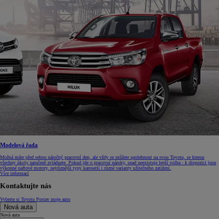
Modelová řada
Možná máte před sebou náročný pracovní den, ale vždy se můžete spolehnout na svou Toyotu, se kterou
všechny úkoly zaručeně zvládnete. Pokud jde o pracovní nároky, snad neexistuje lepší volba - k dispozici jsou
výkonné naftové motory, nejrůznější typy karoserií i různé varianty užitečného zatížení.
Více informací
Kontaktujte nás
Vyberte si Toyotu
Postav moje auto
Nová auta
Nová auta