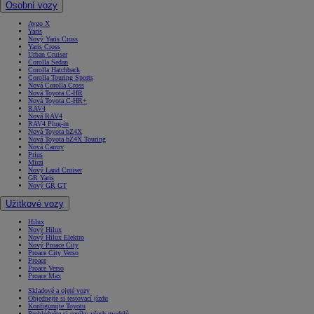
Osobní vozy
Aygo X
Yaris
Nový Yaris Cross
Yaris Cross
Urban Cruiser
Corolla Sedan
Corolla Hatchback
Corolla Touring Sports
Nová Corolla Cross
Nová Toyota C-HR
Nová Toyota C-HR+
RAV4
Nová RAV4
RAV4 Plug-in
Nová Toyota bZ4X
Nová Toyota bZ4X Touring
Nová Camry
Prius
Mirai
Nový Land Cruiser
GR Yaris
Nový GR GT
Užitkové vozy
Hilux
Nový Hilux
Nový Hilux Elektro
Nový Proace City
Proace City Verso
Proace
Proace Verso
Proace Max
Skladové a ojeté vozy
Objednejte si testovací jízdu
Konfigurujte Toyotu
Prohlédněte si ceníky všech modelů