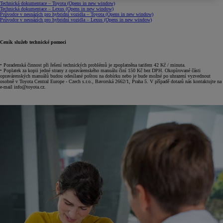
Technická dokumentace – Toyota
(Opens in new window)
Technická dokumentace – Lexus
(Opens in new window)
Průvodce v nesnázích pro hybridní vozidla – Toyota
(Opens in new window)
Průvodce v nesnázích pro hybridní vozidla – Lexus
(Opens in new window)
Ceník služeb technické pomoci
• Poradenská činnost při řešení technických problémů je zpoplatněna tarifem 42 Kč / minuta.
• Poplatek za kopii jedné strany z opravárenského manuálu činí 150 Kč bez DPH. Okopírované části
opravárenských manuálů budou odesílané poštou na dobírku nebo je bude možné po uhrazení vyzvednout
osobně v Toyota Central Europe - Czech s.r.o., Bavorská 2662/1, Praha 5. V případě dotazů nás kontaktujte na
e-mail info@toyota.cz.