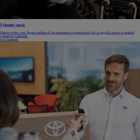
Výhodný servis
Věnujte svému vozu Toyota staršímu tří let zaslouženou a profesionální péči na nejvyšší úrovni za finančně
výhodných podmínek.
Více informací