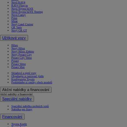
Nová RAV4
RAV4 Plug-in
Nová Toyota bZ4X
Nová Toyota bZ4X Touring
Nová Camry
Prius
Mirai
Nový Land Cruiser
GR Yaris
Nový GR GT
Užitkové vozy
Hilux
Nový Hilux
Nový Hilux Elektro
Nový Proace City
Proace City Verso
Proace
Proace Verso
Proace Max
Skladové a ojeté vozy
Objednejte si testovací jízdu
Konfigurujte Toyotu
Prohlédněte si ceníky všech modelů
Akční nabídky a financování
Akční nabídky a financování
Speciální nabídky
Speciální nabídka osobních vozů
Nabídka pro firmy
Financování
Toyota Kredit