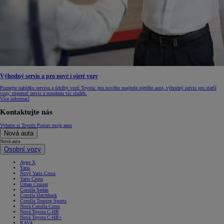
Výhodný servis a pro nové i ojeté vozy
Poznejte nabídku servisu a údržby vozů Toyota: pro nového majitele ojetého auta, výhodný servis pro starší
vozy, expresní servis a mnohem víc služeb.
Více informací
Kontaktujte nás
Vyberte si Toyotu
Postav moje auto
Nová auta
Nová auta
Osobní vozy
Aygo X
Yaris
Nový Yaris Cross
Yaris Cross
Urban Cruiser
Corolla Sedan
Corolla Hatchback
Corolla Touring Sports
Nová Corolla Cross
Nová Toyota C-HR
Nová Toyota C-HR+
RAV4