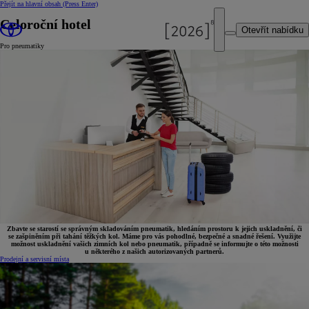
Přejít na hlavní obsah
(Press Enter)
Celoroční hotel
Otevřít nabídku
Pro pneumatiky
Zbavte se starostí se správným skladováním pneumatik, hledáním prostoru k jejich uskladnění, či
se zašpiněním při tahání těžkých kol. Máme pro vás pohodlné, bezpečné a snadné řešení. Využijte
možnost uskladnění vašich zimních kol nebo pneumatik, případně se informujte o této možnosti
u některého z našich autorizovaných partnerů.
Prodejní a servisní místa