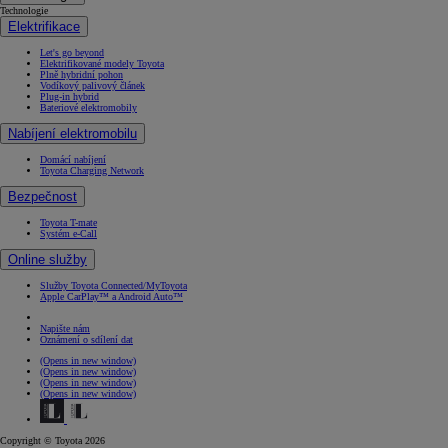
Technologie
Elektrifikace
Let's go beyond
Elektrifikované modely Toyota
Plně hybridní pohon
Vodíkový palivový článek
Plug-in hybrid
Bateriové elektromobily
Nabíjení elektromobilu
Domácí nabíjení
Toyota Charging Network
Bezpečnost
Toyota T-mate
Systém e-Call
Online služby
Služby Toyota Connected/MyToyota
Apple CarPlay™ a Android Auto™
Napište nám
Oznámení o sdílení dat
(Opens in new window)
(Opens in new window)
(Opens in new window)
(Opens in new window)
Copyright © Toyota 2026