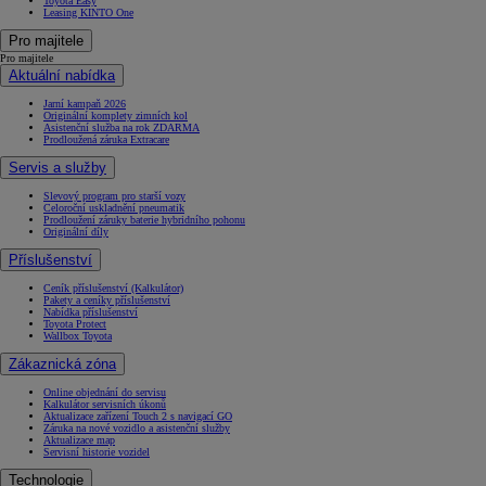
Toyota Easy
Leasing KINTO One
Pro majitele
Pro majitele
Aktuální nabídka
Jarní kampaň 2026
Originální komplety zimních kol
Asistenční služba na rok ZDARMA
Prodloužená záruka Extracare
Servis a služby
Slevový program pro starší vozy
Celoroční uskladnění pneumatik
Prodloužení záruky baterie hybridního pohonu
Originální díly
Příslušenství
Ceník příslušenství (Kalkulátor)
Pakety a ceníky příslušenství
Nabídka příslušenství
Toyota Protect
Wallbox Toyota
Zákaznická zóna
Online objednání do servisu
Kalkulátor servisních úkonů
Aktualizace zařízení Touch 2 s navigací GO
Záruka na nové vozidlo a asistenční služby
Aktualizace map
Servisní historie vozidel
Technologie