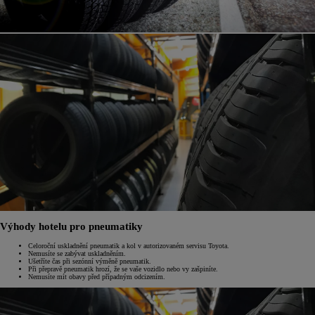
Výhody hotelu pro pneumatiky
Celoroční uskladnění pneumatik a kol v autorizovaném servisu Toyota.
Nemusíte se zabývat uskladněním.
Ušetříte čas při sezónní výměně pneumatik.
Při přepravě pneumatik hrozí, že se vaše vozidlo nebo vy zašpiníte.
Nemusíte mít obavy před případným odcizením.