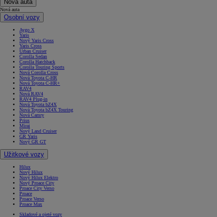
Nová auta
Nová auta
Osobní vozy
Aygo X
Yaris
Nový Yaris Cross
Yaris Cross
Urban Cruiser
Corolla Sedan
Corolla Hatchback
Corolla Touring Sports
Nová Corolla Cross
Nová Toyota C-HR
Nová Toyota C-HR+
RAV4
Nová RAV4
RAV4 Plug-in
Nová Toyota bZ4X
Nová Toyota bZ4X Touring
Nová Camry
Prius
Mirai
Nový Land Cruiser
GR Yaris
Nový GR GT
Užitkové vozy
Hilux
Nový Hilux
Nový Hilux Elektro
Nový Proace City
Proace City Verso
Proace
Proace Verso
Proace Max
Skladové a ojeté vozy