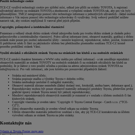
Použití technologie cookie
TCE-CZ využívá technologii cookie pro zjištění míst, odkud jste přišli na stránky TOYOTA, k registraci
uživatelské aktivity na stránkách TOYOTA a zhodnocení a vylepšení stránek TOYOTA tak, aby pro vás byly
přínosnějšími. TMCZ neregistruje pomocí této technologie informace o jednotlivých uživatelích - žádné osobní
informace o Vás nejsou pomocí této technologie uchovávány či využívány. Svůj webový prohlížeč můžete
nastavit tak, aby cookies nepřijímal či varoval před jejich přijetím.
Copyright, průmyslové a intelektuální vlastnictví
Prezentace a veškerý obsah těchto stránek včetně zdrojového kodu pro tvorbu těchto stránek je chráněn právy
průmyslového a intelektuálního vlastnictví. Právo užívat informace (text, obrazové materiály, grafiku) z těchto
stránek máte pouze pro osobní nekomerční účely - nesmíte kopírovat, reprodukovat, měnit, posílat, licencovat
či publikovat celek či části za jakýmkoliv účelem bez předchozího písemného souhlasu TCE-CZ kromě
prostého prohlížení stránek Vámi.
Využití obrázků z oficiálních stránek Toyota na stránkách fan klubů a na osobních stránkách
TCE-CZ uznává charakter Internetu a WWW coby média pro sdílení informací - a tak umožňuje reprodukci
obrazových materiálů ze stránek TOYOTY na osobních stránkách či na stránkách oficiálních fan klubů za
podmínky, že je žádost o toto použití učiněna a poslána na adresu administrátora stránek TOYOTA na
info@toyota.cz. Pro vaši informaci, zde jsou kritéria pro posuzování případných žádostí:
Stránka má neziskové účely;
Stránka popisuje značku a výrobky Toyota v dobrém světle;
Stránka neobsahuje neslušné či nelegální materiály;
Obrazový materiál zůstane nezměněn (žádný dodaný text, fotokoláž, změna barev, deformace apod.);
Reprodukovány mohou být pouze obrazové materiály zobrazující produkty Toyota, především prvky
grafické úpravy stránek Toyota nesmí být jakkoli reprodukovány;
Množství reprodukovaných obrazových materiálů je rozumné a v souladu s účelem osobních či fan
klubových stránek;
Copyright vlastníka je uveden takto: 'Copyright © Toyota Central Europe - Czech s.r.o. ("TCE-
CZ")';
Zdroj obrazového materiálu je uveden včetně odkazu na stránky Toyota;
Užitím obrazového materiálu jednotlivec souhlasí s tím, aby jej TCE-CZ kontaktovala za účelem
vytvoření odkazu ze stránek Toyota na jeho stránky.
Kontaktujte nás
Vyberte si Toyotu
Postav moje auto