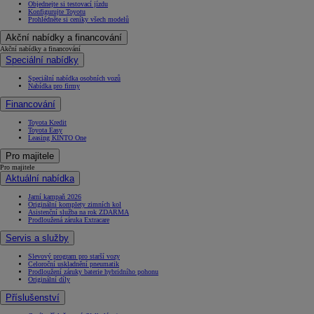
Objednejte si testovací jízdu
Konfigurujte Toyotu
Prohlédněte si ceníky všech modelů
Akční nabídky a financování
Akční nabídky a financování
Speciální nabídky
Speciální nabídka osobních vozů
Nabídka pro firmy
Financování
Toyota Kredit
Toyota Easy
Leasing KINTO One
Pro majitele
Pro majitele
Aktuální nabídka
Jarní kampaň 2026
Originální komplety zimních kol
Asistenční služba na rok ZDARMA
Prodloužená záruka Extracare
Servis a služby
Slevový program pro starší vozy
Celoroční uskladnění pneumatik
Prodloužení záruky baterie hybridního pohonu
Originální díly
Příslušenství