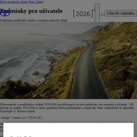
Přejít na hlavní obsah
(Press Enter)
Podmínky pro uživatele
Otevřít nabídku
Podmínky používání stránky a ochrana osobních údajů
Přistoupením a používáním stránek TOYOTA jste přistoupili na tyto podmínky bez omezení a výjimek. Váš
přístup na stránky TOYOTA je tímto podroben těmto podmínkám a stejně tak všem vztahujícím se zákonům.
Copyright © Toyota Central
Europe - Czech s.r.o. ("TCE-CZ")
Web TOYOTA obsahuje informace vztahující se k produktům TOYOTA a propagačním kampaním TOYOTA.
Produkty TOYOTA popsané na těchto stránkách jsou prodejné pouze prodejci a servisy autorizovanými
Toyotou.