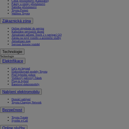
Ceník příslušenství (Kalkulátor)
Pakety a ceníky příslušenství
Nabídka příslušenství
Toyota Protect
Wallbox Toyota
Zákaznická zóna
Online objednání do servisu
Kalkulátor servisních úkonů
Aktualizace zařízení Touch 2 s navigací GO
Záruka na nové vozidlo a asistenční služby
Aktualizace map
Servisní historie vozidel
Technologie
Technologie
Elektrifikace
Let's go beyond
Elektrifikované modely Toyota
Plně hybridní pohon
Vodíkový palivový článek
Plug-in hybrid
Bateriové elektromobily
Nabíjení elektromobilu
Domácí nabíjení
Toyota Charging Network
Bezpečnost
Toyota T-mate
Systém e-Call
Online služby