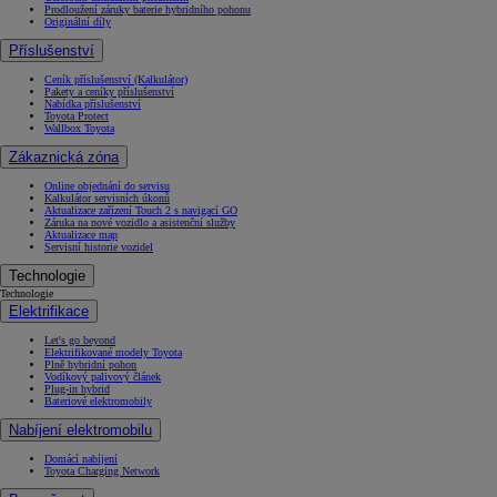
Prodloužení záruky baterie hybridního pohonu
Originální díly
Příslušenství
Ceník příslušenství (Kalkulátor)
Pakety a ceníky příslušenství
Nabídka příslušenství
Toyota Protect
Wallbox Toyota
Zákaznická zóna
Online objednání do servisu
Kalkulátor servisních úkonů
Aktualizace zařízení Touch 2 s navigací GO
Záruka na nové vozidlo a asistenční služby
Aktualizace map
Servisní historie vozidel
Technologie
Technologie
Elektrifikace
Let's go beyond
Elektrifikované modely Toyota
Plně hybridní pohon
Vodíkový palivový článek
Plug-in hybrid
Bateriové elektromobily
Nabíjení elektromobilu
Domácí nabíjení
Toyota Charging Network