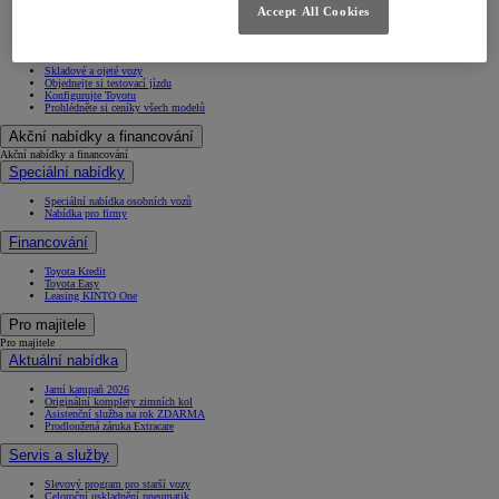
Accept All Cookies
Proace City Verso
Proace
Proace Verso
Proace Max
Skladové a ojeté vozy
Objednejte si testovací jízdu
Konfigurujte Toyotu
Prohlédněte si ceníky všech modelů
Akční nabídky a financování
Akční nabídky a financování
Speciální nabídky
Speciální nabídka osobních vozů
Nabídka pro firmy
Financování
Toyota Kredit
Toyota Easy
Leasing KINTO One
Pro majitele
Pro majitele
Aktuální nabídka
Jarní kampaň 2026
Originální komplety zimních kol
Asistenční služba na rok ZDARMA
Prodloužená záruka Extracare
Servis a služby
Slevový program pro starší vozy
Celoroční uskladnění pneumatik