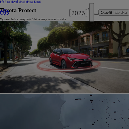
Přejít na hlavní obsah
(Press Enter)
Toyota Protect
Otevřít nabídku
Výstavní lesk a poskytnutí 5 let ochrany vašemu vozidlu