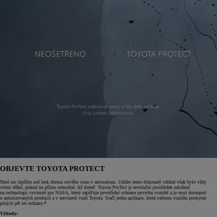
OBJEVTE TOYOTA PROTECT
Není nic lepšího než lesk zbrusu nového vozu v autosalonu. Udržet tento dokonalý vzhled však bylo vždy
velmi těžké, pokud ne přímo nemožné. Až doteď. Toyota ProTect je revoluční prostředek založený
na technologii vyvinuté pro NASA, který zajišťuje prvotřídní ochranu povrchu vozidel a je nyní dostupný
u autorizovaných prodejců a v servisech vozů Toyota. Stačí jedna aplikace, která vašemu vozidlu poskytne
plných pět let ochrany.*
Výhody: