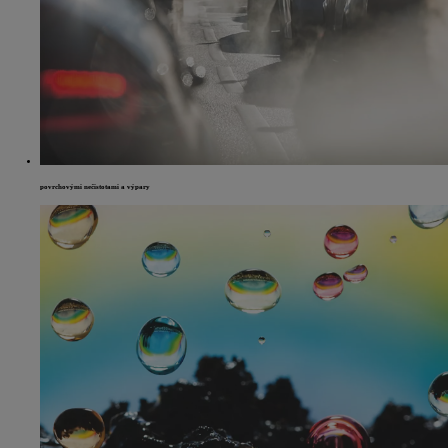
povrchovými nečistotami a výpary