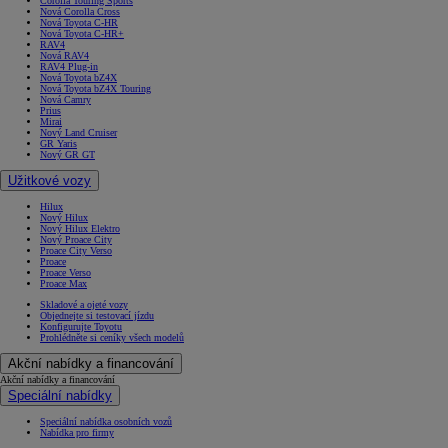
Corolla Touring Sports
Nová Corolla Cross
Nová Toyota C-HR
Nová Toyota C-HR+
RAV4
Nová RAV4
RAV4 Plug-in
Nová Toyota bZ4X
Nová Toyota bZ4X Touring
Nová Camry
Prius
Mirai
Nový Land Cruiser
GR Yaris
Nový GR GT
Užitkové vozy
Hilux
Nový Hilux
Nový Hilux Elektro
Nový Proace City
Proace City Verso
Proace
Proace Verso
Proace Max
Skladové a ojeté vozy
Objednejte si testovací jízdu
Konfigurujte Toyotu
Prohlédněte si ceníky všech modelů
Akční nabídky a financování
Akční nabídky a financování
Speciální nabídky
Speciální nabídka osobních vozů
Nabídka pro firmy