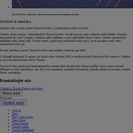
Toyota ProTect vyhlazuje a chrání povrch pomocí keramického povlaku
ČISTĚNÍ JE HRAČKA
Jakmile vaše vozidlo chrání Toyota ProTect, je jednoduché udržet jej čisté.
Vozidlo občas umyjte. Vodoodpudivý Toyota ProTect vytváří povrch, jenž vyžaduje méně čištění. Použijte
koncentrát pro mytí vozidel s houbou nebo hadříkem a poté opláchněte čistou vodou. Osušte syntetickým
hadříkem nebo jelení kůží. Pokud chcete, používejte pravidelně ruční mytí, mytí proudem vody nebo
mechanické mytí aut.
Povrch ošetřený pomocí Toyota ProTect není potřeba voskovat ani leštit.
V případě poškození či opravy po kolizi nebo výměny dílů je možné povrch Toyota ProTect obnovit. Obraťte
se na svůj autorizovaný servis Toyota.
Toyota ProTect poskytuje bezkonkurenční ochranu před škodlivými účinky ptačího trusu a mízy stromů.
Důrazně se však doporučuje, aby byly tyto usazeniny okamžitě odstraněny, protože záruka se na takto vzniklé
škody nevztahuje.
Kontaktujte nás
Vyberte si Toyotu
Postav moje auto
Nová auta
Nová auta
Osobní vozy
Aygo X
Yaris
Nový Yaris Cross
Yaris Cross
Urban Cruiser
Corolla Sedan
Corolla Hatchback