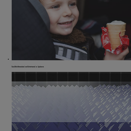
každodenními nečistotami a špínou