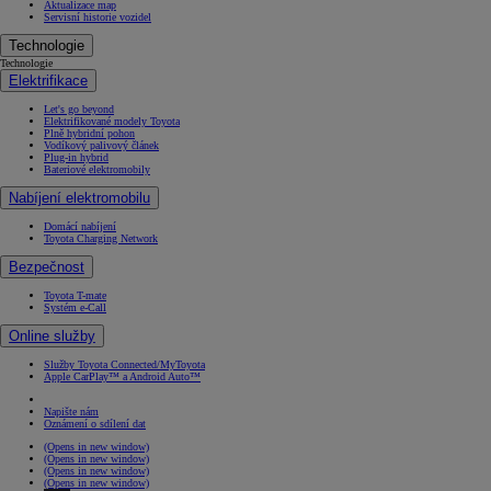
Aktualizace map
Servisní historie vozidel
Technologie
Technologie
Elektrifikace
Let's go beyond
Elektrifikované modely Toyota
Plně hybridní pohon
Vodíkový palivový článek
Plug-in hybrid
Bateriové elektromobily
Nabíjení elektromobilu
Domácí nabíjení
Toyota Charging Network
Bezpečnost
Toyota T-mate
Systém e-Call
Online služby
Služby Toyota Connected/MyToyota
Apple CarPlay™ a Android Auto™
Napište nám
Oznámení o sdílení dat
(Opens in new window)
(Opens in new window)
(Opens in new window)
(Opens in new window)