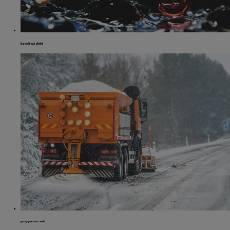
kyselými dešti
posypovou solí