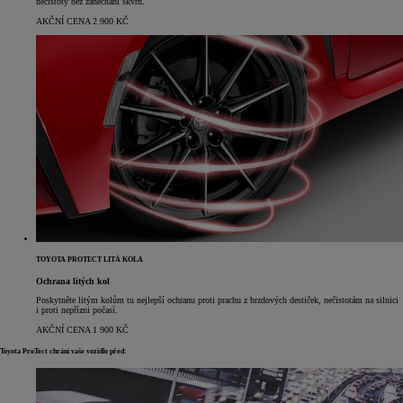
nečistoty bez zanechání skvrn.
AKČNÍ CENA 2 900 KČ
TOYOTA PROTECT LITÁ KOLA
Ochrana litých kol
Poskytněte litým kolům tu nejlepší ochranu proti prachu z brzdových destiček, nečistotám na silnici
i proti nepřízni počasí.
AKČNÍ CENA 1 900 KČ
Toyota ProTect chrání vaše vozidlo před: