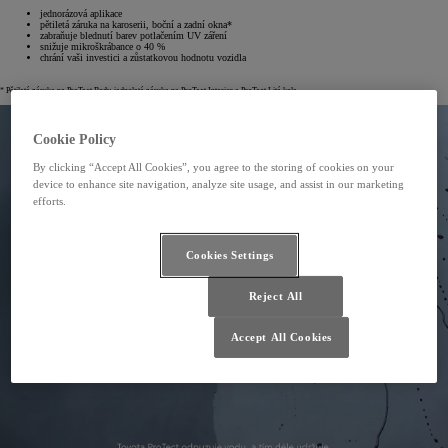
jednorázová aplikace
pětiletá záruka na karoserii, boční a zadní okna*
zabraňuje blednutí barev potlačením UV záření
snižuje mikroškrábance o 40 %
chrání vaši investici a zůstatkovou hodnotu vozidla
* Pětiletá záruka na ProTect Body, jednoletá záruka na ProTect Interior a ProTect Litá kola.
Cookie Policy
By clicking “Accept All Cookies”, you agree to the storing of cookies on your
device to enhance site navigation, analyze site usage, and assist in our marketing
efforts.
Cookies Settings
Reject All
Accept All Cookies