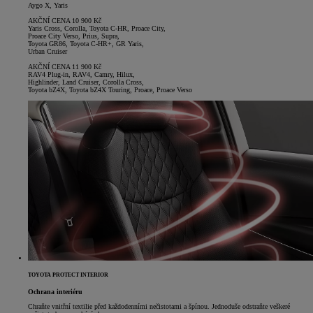
Aygo X, Yaris
AKČNÍ CENA 10 900 Kč
Yaris Cross, Corolla, Toyota C-HR, Proace City,
Proace City Verso, Prius, Supra,
Toyota GR86, Toyota C-HR+, GR Yaris,
Urban Cruiser
AKČNÍ CENA 11 900 Kč
RAV4 Plug-in, RAV4, Camry, Hilux,
Highlinder, Land Cruiser, Corolla Cross,
Toyota bZ4X, Toyota bZ4X Touring, Proace, Proace Verso
TOYOTA PROTECT INTERIOR
Ochrana interiéru
Chraňte vnitřní textilie před každodenními nečistotami a špínou. Jednoduše odstraňte veškeré