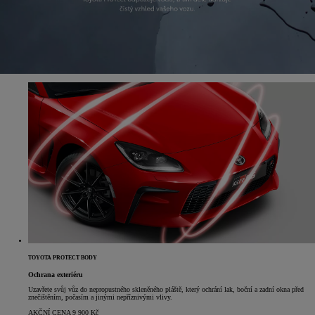
TOYOTA PROTECT BODY
Ochrana exteriéru
Uzavřete svůj vůz do nepropustného skleněného pláště, který ochrání lak, boční a zadní okna před
znečištěním, počasím a jinými nepříznivými vlivy.
AKČNÍ CENA 9 900 Kč