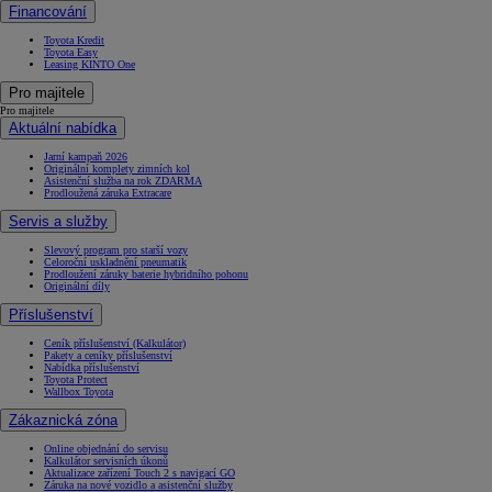
Financování
Toyota Kredit
Toyota Easy
Leasing KINTO One
Pro majitele
Pro majitele
Aktuální nabídka
Jarní kampaň 2026
Originální komplety zimních kol
Asistenční služba na rok ZDARMA
Prodloužená záruka Extracare
Servis a služby
Slevový program pro starší vozy
Celoroční uskladnění pneumatik
Prodloužení záruky baterie hybridního pohonu
Originální díly
Příslušenství
Ceník příslušenství (Kalkulátor)
Pakety a ceníky příslušenství
Nabídka příslušenství
Toyota Protect
Wallbox Toyota
Zákaznická zóna
Online objednání do servisu
Kalkulátor servisních úkonů
Aktualizace zařízení Touch 2 s navigací GO
Záruka na nové vozidlo a asistenční služby