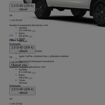
2,4 D-4D (150 k)
- diesel
Od
1 145 870 Kč
6stupňová automatická převodovka | 4x4
Spotřeba
9.9 l/100 km
Emise
260 g/km
Výkon
Hilux Active
150 koní
Prozkoumat
Double Cab
2,8 D-4D (204 k)
+
- diesel
8" multimediální displej
+
Apple CarPlay a Android Auto s připojením kabelem
Od
+
Automatická klimatizace dvouzónová
1 145 870 Kč
Ukázat vše
6stupňová manuální převodovka | 4x4
Spotřeba
9.5 l/100 km
Emise
248 g/km
Výkon
204 koní
Prozkoumat
2,8 D-4D (204 k)
- diesel
Od
1 194 270 Kč