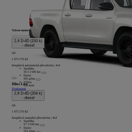
Vybrat motor
2,4 D-4D (150 k)
- diesel
Od
1 073 270 Kč
6stupňová automatická převodovka | 4x4
Spotřeba
10.1 l/100 km
Emise
265 g/km
Výkon
Hilux Live
150 koní
Prozkoumat
Double Cab
2,8 D-4D (204 k)
- diesel
Od
1 073 270 Kč
6stupňová manuální převodovka | 4x4
Spotřeba
9.7 l/100 km
Emise
253 g/km