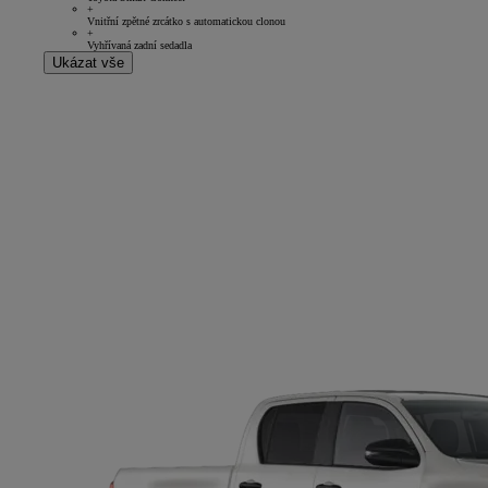
+
Vnitřní zpětné zrcátko s automatickou clonou
+
Vyhřívaná zadní sedadla
Ukázat vše