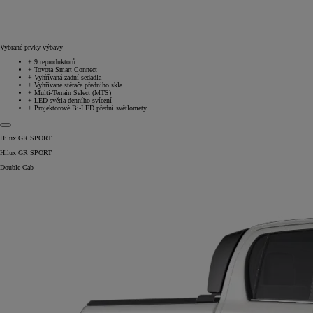
Vybrané prvky výbavy
+
9 reproduktorů
+
Toyota Smart Connect
+
Vyhřívaná zadní sedadla
+
Vyhřívané stěrače předního skla
+
Multi-Terrain Select (MTS)
+
LED světla denního svícení
+
Projektorové Bi-LED přední světlomety
Hilux GR SPORT
Hilux GR SPORT
Double Cab