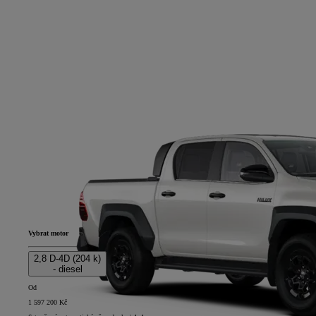
Vybrat motor
2,8 D-4D (204 k)
- diesel
Od
1 597 200 Kč