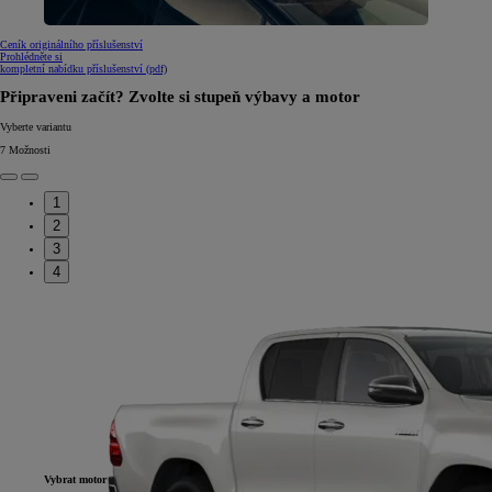
Ceník originálního příslušenství
Prohlédněte si
kompletní nabídku příslušenství (pdf)
Připraveni začít? Zvolte si stupeň výbavy a motor
Vyberte variantu
7
Možnosti
1
2
3
4
Vybrat motor