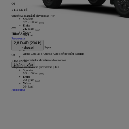
Od
1 115 620 Kč
6stupňová manuální převodovka | 4x4
Spotřeba
9.2 l/100 km
Emise
242 g/km
Výkon
Hilux Active
204 koní
Prozkoumat
Extra Cab
2,8 D-4D (204 k)
+
- diesel
8" multimediální displej
+
Apple CarPlay a Android Auto s připojením kabelem
Od
+
Automatická klimatizace dvouzónová
1 164 020 Kč
Ukázat vše
6stupňová automatická převodovka | 4x4
Spotřeba
9.9 l/100 km
Emise
261 g/km
Výkon
204 koní
Prozkoumat