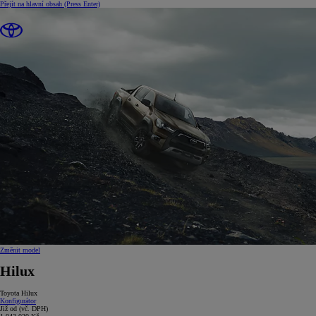
Přejít na hlavní obsah
(Press Enter)
Změnit model
Hilux
Toyota Hilux
Konfigurátor
Již od
(vč. DPH)