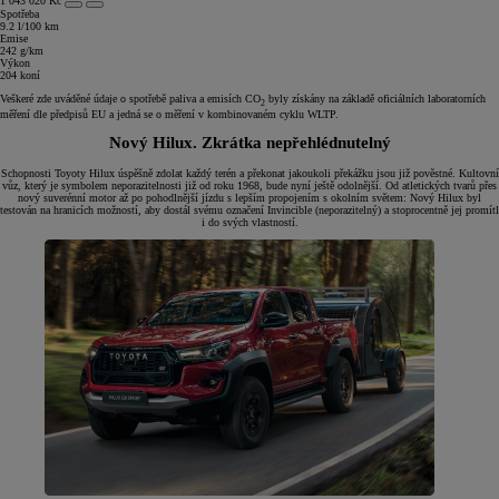
1 043 020 Kč
Spotřeba
9.2 l/100 km
Emise
242 g/km
Výkon
204 koní
Veškeré zde uváděné údaje o spotřebě paliva a emisích CO
byly získány na základě oficiálních laboratorních
2
měření dle předpisů EU a jedná se o měření v kombinovaném cyklu WLTP.
Nový Hilux. Zkrátka nepřehlédnutelný
Schopnosti Toyoty Hilux úspěšně zdolat každý terén a překonat jakoukoli překážku jsou již pověstné. Kultovní
vůz, který je symbolem neporazitelnosti již od roku 1968, bude nyní ještě odolnější. Od atletických tvarů přes
nový suverénní motor až po pohodlnější jízdu s lepším propojením s okolním světem: Nový Hilux byl
testován na hranicích možností, aby dostál svému označení Invincible (neporazitelný) a stoprocentně jej promítl
i do svých vlastností.