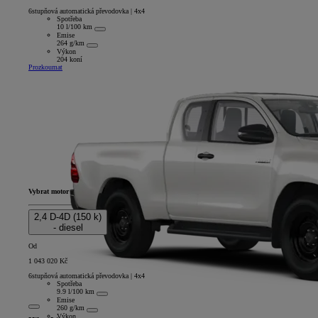
6stupňová automatická převodovka | 4x4
Spotřeba
10 l/100 km
Emise
264 g/km
Výkon
204 koní
Prozkoumat
Vybrat motor
2,4 D-4D (150 k)
- diesel
Od
1 043 020 Kč
6stupňová automatická převodovka | 4x4
Spotřeba
9.9 l/100 km
Emise
260 g/km
Výkon