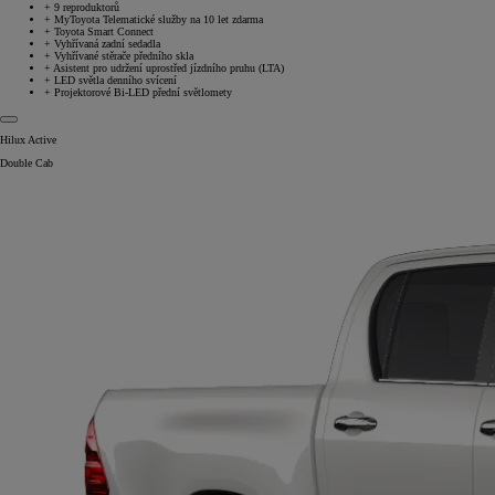
+
9 reproduktorů
+
MyToyota Telematické služby na 10 let zdarma
+
Toyota Smart Connect
+
Vyhřívaná zadní sedadla
+
Vyhřívané stěrače předního skla
+
Asistent pro udržení uprostřed jízdního pruhu (LTA)
+
LED světla denního svícení
+
Projektorové Bi-LED přední světlomety
Hilux Active
Double Cab