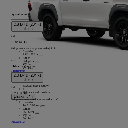
Vybrat motor
2,8 D-4D (204 k)
- diesel
Od
1 362 460 Kč
6stupňová manuální převodovka | 4x4
Spotřeba
9.6 l/100 km
Emise
251 g/km
Výkon
Hilux Invincible
204 koní
Prozkoumat
Double Cab
2,8 D-4D (204 k)
+
- diesel
9 reproduktorů
+
Toyota Smart Connect
Od
+
Vyhřívaná zadní sedadla
1 410 860 Kč
Ukázat vše
6stupňová automatická převodovka | 4x4
Spotřeba
10.2 l/100 km
Emise
266 g/km
Výkon
204 koní
Prozkoumat