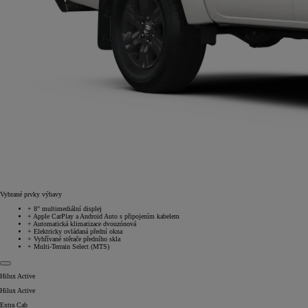
Vybrané prvky výbavy
+
8" multimediální displej
+
Apple CarPlay a Android Auto s připojením kabelem
+
Automatická klimatizace dvouzónová
+
Elektricky ovládaná přední okna
+
Vyhřívané stěrače předního skla
+
Multi-Terrain Select (MTS)
Hilux Active
Hilux Active
Extra Cab