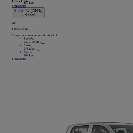
Hilux Live
150 koní
Prozkoumat
Extra Cab
2,8 D-4D (204 k)
- diesel
Od
1 043 020 Kč
6stupňová manuální převodovka | 4x4
Spotřeba
9.5 l/100 km
Emise
249 g/km
Výkon
204 koní
Prozkoumat