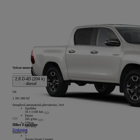
Vybrat motor
2,8 D-4D (204 k)
- diesel
Od
1 301 960 Kč
6stupňová automatická převodovka | 4x4
Spotřeba
10.1 l/100 km
Emise
265 g/km
Výkon
Hilux Executive
204 koní
Prozkoumat
Double Cab
+
Toyota Smart Connect