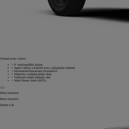
Vybrané prvky výbavy
+
8" multimediální displej
+
Apple CarPlay a Android Auto s připojením kabelem
+
Automatická klimatizace dvouzónová
+
Elektricky ovládaná přední okna
+
Vyhřívané stěrače předního skla
+
Multi-Terrain Select (MTS)
Hilux Executive
Hilux Executive
Double Cab