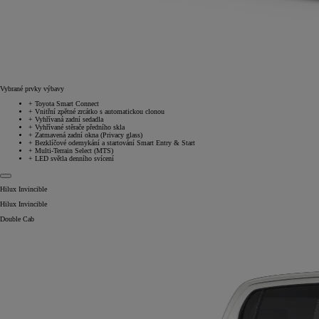
Vybrané prvky výbavy
+
Toyota Smart Connect
+
Vnitřní zpětné zrcátko s automatickou clonou
+
Vyhřívaná zadní sedadla
+
Vyhřívané stěrače předního skla
+
Zatmavená zadní okna (Privacy glass)
+
Bezklíčové odemykání a startování Smart Entry & Start
+
Multi-Terrain Select (MTS)
+
LED světla denního svícení
Hilux Invincible
Hilux Invincible
Double Cab