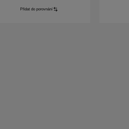
Přidat do porovnání
Hilux
GR SPORT
Double Cab
: