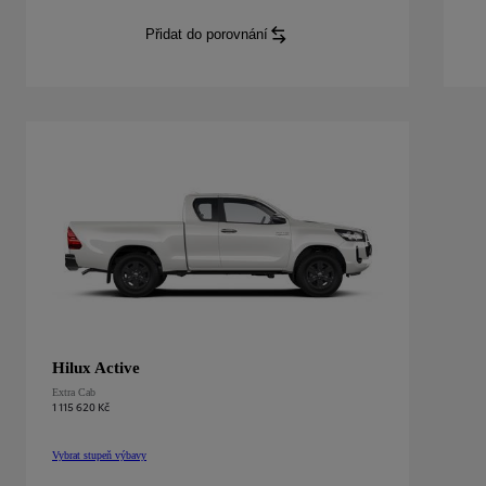
Přidat do porovnání
Hilux
Invincible
Double Cab
:
Hilux Active
Extra Cab
1 115 620 Kč
Vybrat stupeň výbavy
Hilux
Active
Extra Cab
: