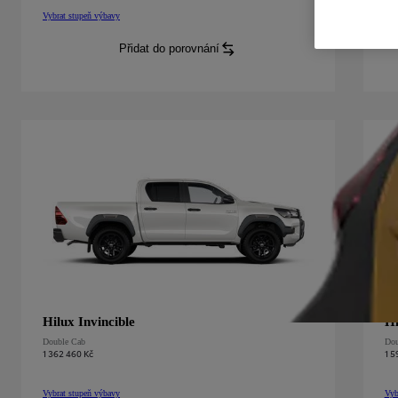
Vybrat stupeň výbavy
Vyb
Hilux
Live
Double Cab
:
Hil
Přidat do porovnání
Hilux
Live
Double Cab
:
Hilux Invincible
H
Double Cab
Dou
1 362 460 Kč
1 5
Vybrat stupeň výbavy
Vyb
Hilux
Invincible
Double Cab
:
Hil