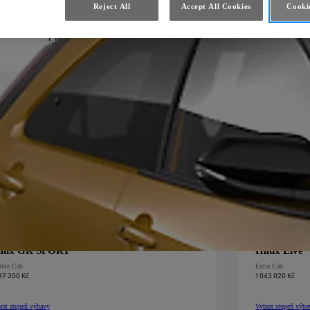
Reject All
Accept All Cookies
Cookie
rat stupeň výbavy
Vybrat stupeň výba
ux
Active
Double Cab
:
Hilux
Executive
Do
Přidat do porovnání
Hilux
Active
Double Cab
:
ilux GR SPORT
Hilux Live
ble Cab
Extra Cab
97 200 Kč
1 043 020 Kč
rat stupeň výbavy
Vybrat stupeň výba
ux
GR SPORT
Double Cab
:
Hilux
Live
Extra C