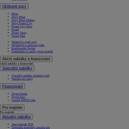
Užitkové vozy
Hilux
Nový Hilux
Nový Hilux Elektro
Nový Proace City
Proace City Verso
Proace
Proace Verso
Proace Max
Skladové a ojeté vozy
Objednejte si testovací jízdu
Konfigurujte Toyotu
Prohlédněte si ceníky všech modelů
Akční nabídky a financování
Akční nabídky a financování
Speciální nabídky
Speciální nabídka osobních vozů
Nabídka pro firmy
Financování
Toyota Kredit
Toyota Easy
Leasing KINTO One
Pro majitele
Pro majitele
Aktuální nabídka
Jarní kampaň 2026
Originální komplety zimních kol