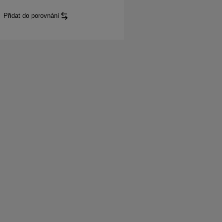
Přidat do porovnání
Hilux
Live
Extra Cab
: