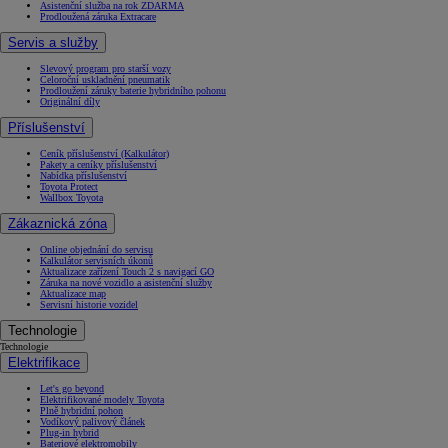
Asistenční služba na rok ZDARMA
Prodloužená záruka Extracare
Servis a služby
Slevový program pro starší vozy
Celoroční uskladnění pneumatik
Prodloužení záruky baterie hybridního pohonu
Originální díly
Příslušenství
Ceník příslušenství (Kalkulátor)
Pakety a ceníky příslušenství
Nabídka příslušenství
Toyota Protect
Wallbox Toyota
Zákaznická zóna
Online objednání do servisu
Kalkulátor servisních úkonů
Aktualizace zařízení Touch 2 s navigací GO
Záruka na nové vozidlo a asistenční služby
Aktualizace map
Servisní historie vozidel
Technologie
Technologie
Elektrifikace
Let's go beyond
Elektrifikované modely Toyota
Plně hybridní pohon
Vodíkový palivový článek
Plug-in hybrid
Bateriové elektromobily