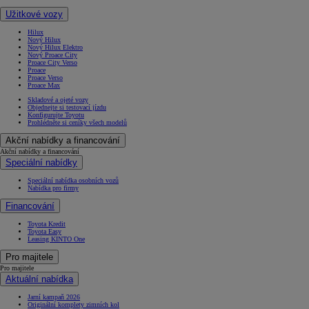
Užitkové vozy
Hilux
Nový Hilux
Nový Hilux Elektro
Nový Proace City
Proace City Verso
Proace
Proace Verso
Proace Max
Skladové a ojeté vozy
Objednejte si testovací jízdu
Konfigurujte Toyotu
Prohlédněte si ceníky všech modelů
Akční nabídky a financování
Akční nabídky a financování
Speciální nabídky
Speciální nabídka osobních vozů
Nabídka pro firmy
Financování
Toyota Kredit
Toyota Easy
Leasing KINTO One
Pro majitele
Pro majitele
Aktuální nabídka
Jarní kampaň 2026
Originální komplety zimních kol