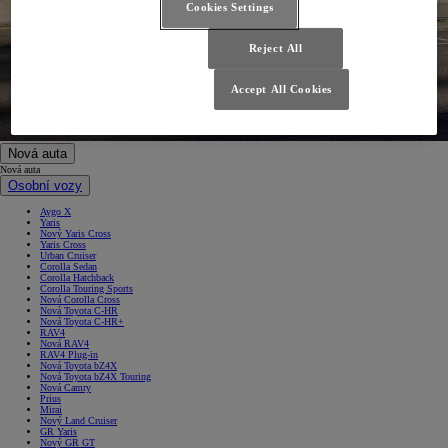
Cookies Settings
Reject All
Accept All Cookies
Nová auta
Nová auta
Osobní vozy
Aygo X
Yaris
Nový Yaris Cross
Yaris Cross
Urban Cruiser
Corolla Sedan
Corolla Hatchback
Corolla Touring Sports
Nová Corolla Cross
Nová Toyota C-HR
Nová Toyota C-HR+
RAV4
Nová RAV4
RAV4 Plug-in
Nová Toyota bZ4X
Nová Toyota bZ4X Touring
Nová Camry
Prius
Mirai
Nový Land Cruiser
GR Yaris
Nový GR GT