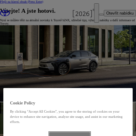
Přejít na hlavní obsah
(Press Enter)
Vítejte! A jste hotovi.
Otevřít nabídku
Nyní se můžete těšit na aktuální novinky k Toyotě bZ4X, užitečné tipy, výhodné nabídky a další informace od
Toyoty.
Cookie Policy
By clicking “Accept All Cookies”, you agree to the storing of cookies on your
device to enhance site navigation, analyze site usage, and assist in our marketing
efforts.