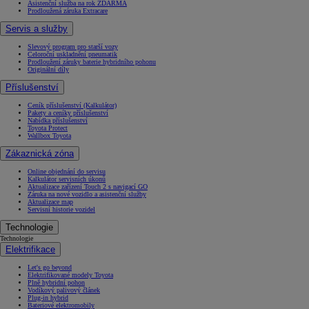
Asistenční služba na rok ZDARMA
Prodloužená záruka Extracare
Servis a služby
Slevový program pro starší vozy
Celoroční uskladnění pneumatik
Prodloužení záruky baterie hybridního pohonu
Originální díly
Příslušenství
Ceník příslušenství (Kalkulátor)
Pakety a ceníky příslušenství
Nabídka příslušenství
Toyota Protect
Wallbox Toyota
Zákaznická zóna
Online objednání do servisu
Kalkulátor servisních úkonů
Aktualizace zařízení Touch 2 s navigací GO
Záruka na nové vozidlo a asistenční služby
Aktualizace map
Servisní historie vozidel
Technologie
Technologie
Elektrifikace
Let's go beyond
Elektrifikované modely Toyota
Plně hybridní pohon
Vodíkový palivový článek
Plug-in hybrid
Bateriové elektromobily