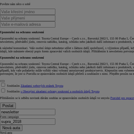
Povězte nám něco o sobě
Upozornění na ochranu soukromí
Upozornění na ochranu soukromí: Toyota Central Europe – Czech s.r.o., Bavorská 2662/1, 155 00 Praha 5, Čes
newsletteru, předváděcí jízdu, cenovou nabídku, katalog, schůzku nebo jakékoli další informace o produktech,
k následné komunikaci. Vaše osobní údaje nebudeme sdílet s žádnou další společností, s výjimkou případů, kdy
údajů, kde naleznete obecný popis forem zpracování vašich osobních údajů. Přihlášením k newsletteru potvrzujet
Upozornění na ochranu soukromí
Upozornění na ochranu soukromí: Toyota Central Europe – Czech s.r.o., Bavorská 2662/1, 155 00 Praha 5, Čes
newsletteru, předváděcí jízdu, cenovou nabídku, katalog, schůzku nebo jakékoli další informace o produktech,
případů, kdy vaše požadavky může vyřídit vámi vybraný autorizovaný prodejce/servis. Klepnutím sem vyberete a
potvrzujete, že jste si Pravidla se zpracováním osobních údajů přečetli a souhlasíte s nimi. Přejděte prosím na 
Souhlasím
Zásadami webových stránek Toyota
Souhlasím
s Obecnými zásadami ochrany soukromí a osobních údajů Toyota
Přihlášením se k odběru novinek dávám souhlas se zpracováním osobních údajů ve smyslu
Pravidel pro zpraco
Poslat
Form campaign
Nová auta
Nová auta