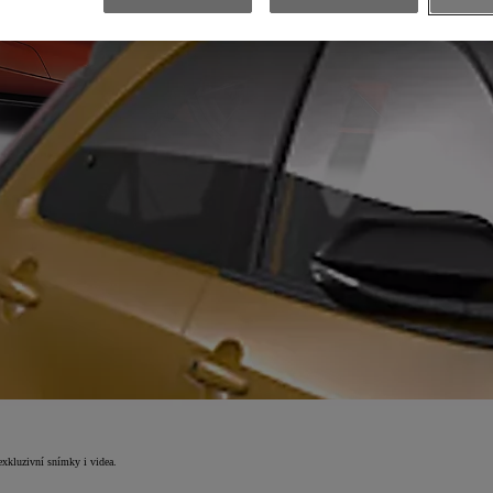
exkluzivní snímky i videa.