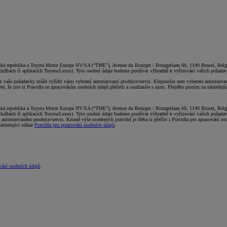
ká republika a Toyota Motor Europe NV/SA (“TME”), Avenue du Bourget / Bourgetlaan 60, 1140 Brusel, Belgie,
 službách či aplikacích Toyota/Lexus). Tyto osobní údaje budeme používat výhradně k vyřizování vašich požadav
 vaše požadavky může vyřídit vámi vybraný autorizovaný prodejce/servis. Klepnutím sem vyberete autorizovanéh
e, že jste si Pravidla se zpracováním osobních údajů přečetli a souhlasíte s nimi. Přejděte prosím na následuj
ká republika a Toyota Motor Europe NV/SA (“TME”), Avenue du Bourget / Bourgetlaan 60, 1140 Brusel, Belgie,
 službách či aplikacích Toyota/Lexus). Tyto osobní údaje budeme používat výhradně k vyřizování vašich požada
utorizovaného prodejce/servis. Kromě výše uvedených pravidel je třeba si přečíst i Pravidla pro zpracování os
následující odkaz
Pravidla pro zpracování osobních údajů
.
vání osobních údajů
.