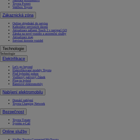
Nabídka příslušenství
Toyota Protect
Wallbox Toyota
Zákaznická zóna
Online objednání do servisu
Kalkulátor servisních úkonů
Aktualizace zařízení Touch 2 s navigací GO
Záruka na nové vozidlo a asistenční služby
Aktualizace map
Servisní historie vozidel
Technologie
Technologie
Elektrifikace
Let's go beyond
Elektrifikované modely Toyota
Plně hybridní pohon
Vodíkový palivový článek
Plug-in hybrid
Bateriové elektromobily
Nabíjení elektromobilu
Domácí nabíjení
Toyota Charging Network
Bezpečnost
Toyota T-mate
Systém e-Call
Online služby
Služby Toyota Connected/MyToyota