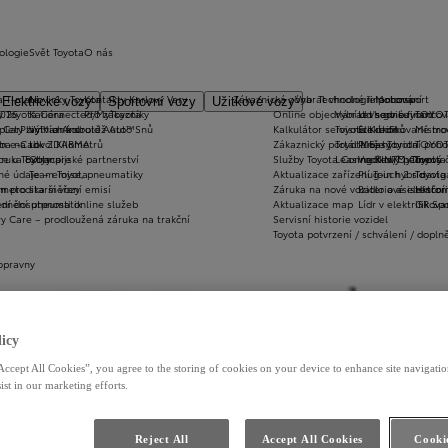
ologie
Svět Toyota
O nás
a T-mate
Novinky Toyota
Kontakty Karlovy Vary
Zákaznická zóna
Vybrat vhodné financování
Technologie pohonu
Motorsport
Elektrické vozy
Sportovní vozy
Užitkové vozy
2026
y Toyota Connected/MyToyota
Kariéra
Pro zákazníky
Online objednání do servisu
Vybrat vhodné financov
Let's go beyond
TOYOT
plety zimních kol
 CarPlay™ a Android Auto™
Výtvarná soutěž Auto Snů
Kalkulátor servisních úkonů
Toyota Kredit
Elektrifikované mo
Mistrov
užba na rok ZDARMA
m e-Call
Lovci Kilometrů
Zákaznický portál Moje Toyota
Toyota Easy
Plně hybridní poh
TOYOT
ruka Extracare
ce u Toyoty
Olympijské partnerství
Služby Toyota Connected/MyToyota
Leasing KINTO One
Vodíkový palivový 
Toyot
né údaje – emise, pneumatiky
Team Toyota
Aktualizace zařízení Touch 2 s navi
Plug-in hybrid
Toyota
m pro starší vozy
metodika měření emisí
Záruka na nové vozidlo a asistenční
Bateriové elektrom
Histor
adnění pneumatik
ní dosutpnosti online služeb
Aktualizace map
Lídr v elektrifiko
GR Spo
y Care – prodloužená záruka na trakční
Servisní historie vozidel
Toyota potvrzení / schválení / dopln
opravny
 velkoobchodní program prodeje
icy
Accept All Cookies”, you agree to the storing of cookies on your device to enhance site navigation
ist in our marketing efforts.
Reject All
Accept All Cookies
Cookie