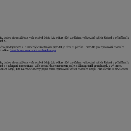
 budou shromažďovat vaše osobní údaje (viz odkaz níže) za účelem vyřizování vašich žádostí o přihlášení k
ků a...
o prodejce/servis. Kromě výše uvedených pravidel je třeba si přečíst i Pravidla pro zpracování osobních
ící odkaz
Pravidla pro zpracování osobních údajů
.
 budou shromažďovat vaše osobní údaje (viz odkaz níže) za účelem vyřizování vašich žádostí o přihlášení k
vků a k následné komunikaci. Vaše osobní údaje nebudeme sdílet s žádnou další společností, s výjimkou
obních údajů, kde naleznete obecný popis forem zpracování vašich osobních údajů. Přihlášením k newsletteru