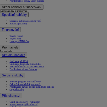
Prohlédněte si ceníky všech modelů
Akční nabídky a financování
Akční nabídky a financování
Speciální nabídky
Speciální nabídka osobních vozů
Nabídka pro firmy
Financování
Toyota Kredit
Toyota Easy
Leasing KINTO One
Pro majitele
Pro majitele
Aktuální nabídka
Jarní kampaň 2026
Originální komplety zimních kol
Asistenční služba na rok ZDARMA
Prodloužená záruka Extracare
Servis a služby
Slevový program pro starší vozy
Celoroční uskladnění pneumatik
Prodloužení záruky baterie hybridního pohonu
Originální díly
Příslušenství
Ceník příslušenství (Kalkulátor)
Pakety a ceníky příslušenství