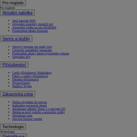
Pro majitele
Pro majitele
Aktuální nabídka
Jarní kampaň 2026
Originální komplety zimních kol
Asistenční služba na rok ZDARMA
Prodloužená záruka Extracare
Servis a služby
Slevový program pro starší vozy
Celoroční uskladnění pneumatik
Prodloužení záruky baterie hybridního pohonu
Originální díly
Příslušenství
Ceník příslušenství (Kalkulátor)
Pakety a ceníky příslušenství
Nabídka příslušenství
Toyota Protect
Wallbox Toyota
Zákaznická zóna
Online objednání do servisu
Kalkulátor servisních úkonů
Aktualizace zařízení Touch 2 s navigací GO
Záruka na nové vozidlo a asistenční služby
Aktualizace map
Servisní historie vozidel
Technologie
Technologie
Elektrifikace