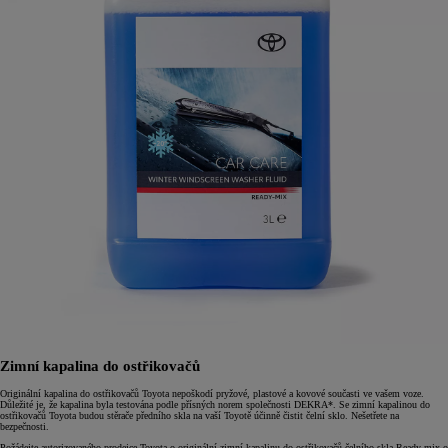
Zimní kapalina do ostřikovačů
Originální kapalina do ostřikovačů Toyota nepoškodí pryžové, plastové a kovové současti ve vašem voze.
Důležité je, že kapalina byla testována podle přísných norem společnosti DEKRA*. Se zimní kapalinou do
ostřikovačů Toyota budou stěrače předního skla na vaší Toyotě účinně čistit čelní sklo. Nešetřete na
bezpečnosti.
Požádejte autorizovaného prodejce Toyota o originální zimní kapalinu do ostřikovačů čelního skla Ready mix o