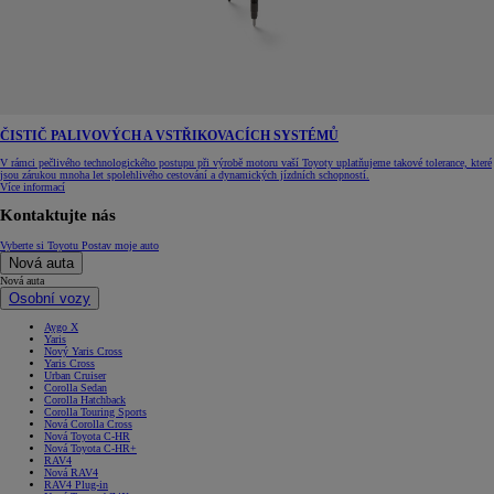
ČISTIČ PALIVOVÝCH A VSTŘIKOVACÍCH SYSTÉMŮ
V rámci pečlivého technologického postupu při výrobě motoru vaší Toyoty uplatňujeme takové tolerance, které
jsou zárukou mnoha let spolehlivého cestování a dynamických jízdních schopností.
Více informací
Kontaktujte nás
Vyberte si Toyotu
Postav moje auto
Nová auta
Nová auta
Osobní vozy
Aygo X
Yaris
Nový Yaris Cross
Yaris Cross
Urban Cruiser
Corolla Sedan
Corolla Hatchback
Corolla Touring Sports
Nová Corolla Cross
Nová Toyota C-HR
Nová Toyota C-HR+
RAV4
Nová RAV4
RAV4 Plug-in