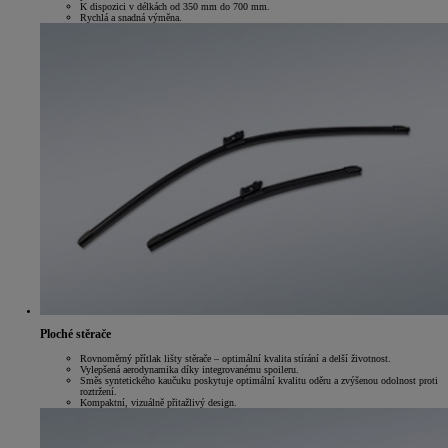
K dispozici v délkách od 350 mm do 700 mm.
Rychlá a snadná výměna.
Ploché stěrače
Rovnoměrný přítlak lišty stěrače – optimální kvalita stírání a delší životnost.
Vylepšená aerodynamika díky integrovanému spoileru.
Směs syntetického kaučuku poskytuje optimální kvalitu oděru a zvýšenou odolnost proti
roztržení.
Kompaktní, vizuálně přitažlivý design.