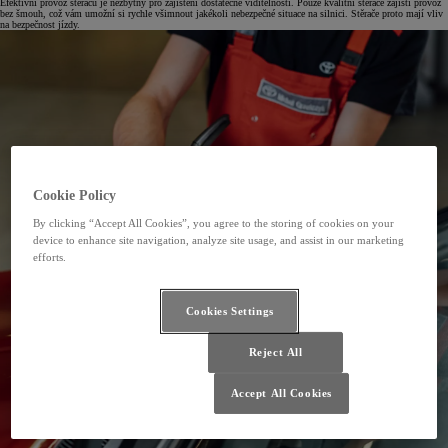
Efektivní provoz stěračů je nezbytný pro zajištění dostatečné viditelnosti. Pouze kvalitní stěrače zajistí provoz
bez šmouh, což vám umožní si rychle všimnout jakékoli nebezpečné situace na silnici. Stěrače proto mají vliv
na bezpečnost jízdy.
Cookie Policy
By clicking “Accept All Cookies”, you agree to the storing of cookies on your
device to enhance site navigation, analyze site usage, and assist in our marketing
efforts.
Cookies Settings
Reject All
Accept All Cookies