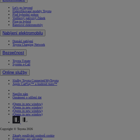
Let's go beyond
Elektrifikované modely Toyota
Plně hybridní pohon
Vodíkový palivový článek
Plug-in hybrid
Bateriové elektromobily
Nabíjení elektromobilu
Domácí nabíjení
Toyota Charging Network
Bezpečnost
Toyota T-mate
Systém e-Call
Online služby
Služby Toyota Connected/MyToyota
Apple CarPlay™ a Android Auto™
Napište nám
Oznámení o sdílení dat
(Opens in new window)
(Opens in new window)
(Opens in new window)
(Opens in new window)
Copyright © Toyota 2026
Zásady používání souborů cookie
Podmínky pro uživatele