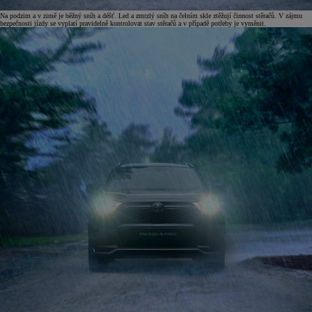
Na podzim a v zimě je běžný sníh a déšť. Led a zmrzlý sníh na čelním skle ztěžují činnost stěračů. V zájmu
bezpečnosti jízdy se vyplatí pravidelně kontrolovat stav stěračů a v případě potřeby je vyměnit.