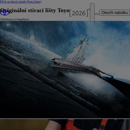
Přejít na hlavní obsah
(Press Enter)
Originální stírací lišty Toyota
Otevřít nabídku
Viditelnost je bezpečnost