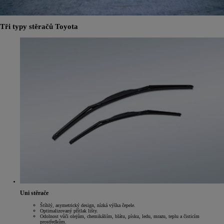
Tři typy stěračů Toyota
Uni stěrače
Štíhlý, asymetrický design, nízká výška čepele.
Optimalizovaný přítlak lišty.
Odolnost vůči olejům, chemikáliím, blátu, písku, ledu, mrazu, teplu a čisticím
prostředkům.