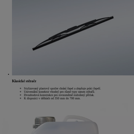
Klasické stěrače
Stylizovaný plastový spoiler chrání čepel a zlepšuje práci čepelí.
Univerzální konektor vhodný pro různé typy ramen stěračů.
Dvoubodová konstrukce pro rovnoměrně rozložený přítlak.
K dispozici v délkách od 350 mm do 700 mm.