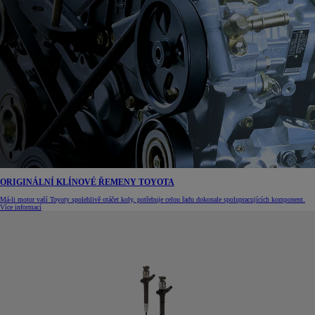
ORIGINÁLNÍ KLÍNOVÉ ŘEMENY TOYOTA
Má-li motor vaší Toyoty spolehlivě otáčet koly, potřebuje celou řadu dokonale spolupracujících komponent.
Více informací