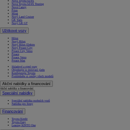
Nová Toyota bZ4X
Nová Toyota bZ4X Touring
Nová Camry
Prius
Mirai
Nový Land Cruiser
GR Yaris
Nový GR GT
Užitkové vozy
Hilux
Nový Hilux
Nový Hilux Elektro
Nový Proace City
Proace City Verso
Proace
Proace Verso
Proace Max
Skladové a ojeté vozy
Objednejte si testovací jízdu
Konfigurujte Toyotu
Prohlédněte si ceníky všech modelů
Akční nabídky a financování
Akční nabídky a financování
Speciální nabídky
Speciální nabídka osobních vozů
Nabídka pro firmy
Financování
Toyota Kredit
Toyota Easy
Leasing KINTO One