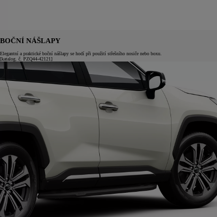
BOČNÍ NÁŠLAPY
Elegantní a praktické boční nášlapy se hodí při použití střešního nosiče nebo boxu.
[katalog. č. PZQ44-42121]