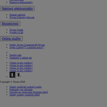
Bateriové elektromobily
Nabíjení elektromobilu
Domácí nabíjení
Toyota Charging Network
Bezpečnost
Toyota T-mate
Systém e-Call
Online služby
Služby Toyota Connected/MyToyota
Apple CarPlay™ a Android Auto™
Napište nám
Oznámení o sdílení dat
(Opens in new window)
(Opens in new window)
(Opens in new window)
(Opens in new window)
Copyright © Toyota 2026
Zásady používání souborů cookie
Podmínky pro uživatele
Pravidla pro zpracování Osobních údajů
Zásady ochrany osobních údajů