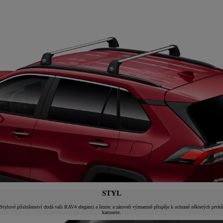
STYL
Stylové příslušenství dodá vaši RAV4 eleganci a šmrnc a zároveň významně přispěje k ochraně některých prvků
karoserie.