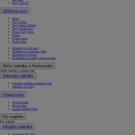
Nový GR GT
Užitkové vozy
Hilux
Nový Hilux
Nový Hilux Elektro
Nový Proace City
Proace City Verso
Proace
Proace Verso
Proace Max
Skladové a ojeté vozy
Objednejte si testovací jízdu
Konfigurujte Toyotu
Prohlédněte si ceníky všech modelů
Akční nabídky a financování
Akční nabídky a financování
Speciální nabídky
Speciální nabídka osobních vozů
Nabídka pro firmy
Financování
Toyota Kredit
Toyota Easy
Leasing KINTO One
Pro majitele
Pro majitele
Aktuální nabídka
Jarní kampaň 2026