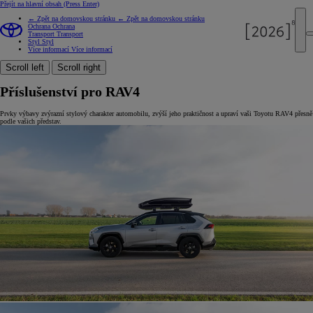
Přejít na hlavní obsah
(Press Enter)
← Zpět na domovskou stránku
← Zpět na domovskou stránku
Ochrana
Ochrana
Transport
Transport
Styl
Styl
Více informací
Více informací
Scroll left
Scroll right
Příslušenství pro RAV4
Prvky výbavy zvýrazní stylový charakter automobilu, zvýší jeho praktičnost a upraví vaši Toyotu RAV4 přesně
podle vašich představ.