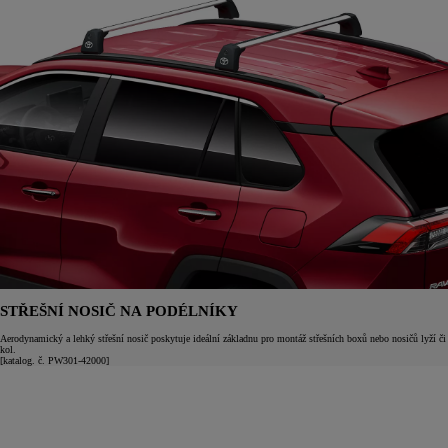
STŘEŠNÍ NOSIČ NA PODÉLNÍKY
Aerodynamický a lehký střešní nosič poskytuje ideální základnu pro montáž střešních boxů nebo nosičů lyží či
kol.
[katalog. č. PW301-42000]