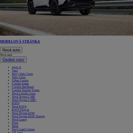
MODELOVÁ STRÁNKA
Nová auta
Nová auta
Osobní vozy
Aygo X
Yaris
Nový Yaris Cross
Yaris Cross
Urban Cruiser
Corolla Sedan
Corolla Hatchback
Corolla Touring Sports
Nová Corolla Cross
Nová Toyota C-HR
Nová Toyota C-HR+
RAV4
Nová RAV4
RAV4 Plug-in
Nová Toyota bZ4X
Nová Toyota bZ4X Touring
Nová Camry
Prius
Mirai
Nový Land Cruiser
GR Yaris