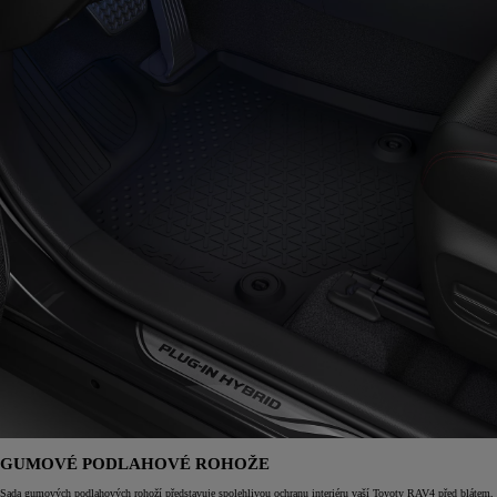
GUMOVÉ PODLAHOVÉ ROHOŽE
Sada gumových podlahových rohoží představuje spolehlivou ochranu interiéru vaší Toyoty RAV4 před blátem,