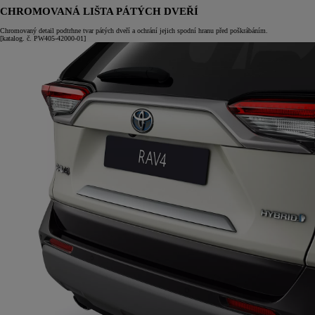
CHROMOVANÁ LIŠTA PÁTÝCH DVEŘÍ
Chromovaný detail podtrhne tvar pátých dveří a ochrání jejich spodní hranu před poškrábáním.
[katalog. č. PW405-42000-01]