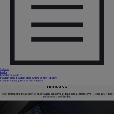
Stáhnout
katalog
Kontaktovat prodejce
Stáhnout ceník
Stáhnout ceník
(Opens in new window)
Stáhnout katalog
(Opens in new window)
OCHRANA
Díky ochrannému příslušenství si budete každý den užívat pohodlí auta a ochráníte svoji Toyotu RAV4 před
poškozením a znečištěním.