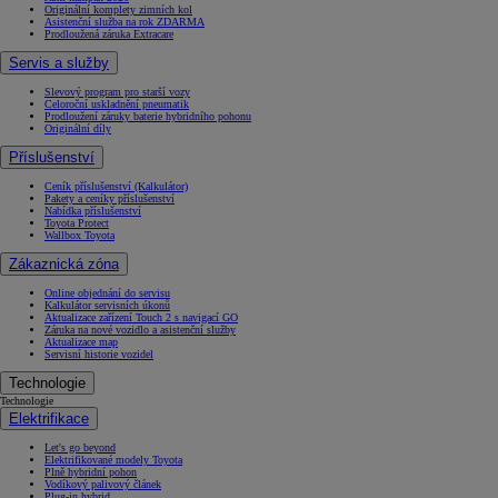
Originální komplety zimních kol
Asistenční služba na rok ZDARMA
Prodloužená záruka Extracare
Servis a služby
Slevový program pro starší vozy
Celoroční uskladnění pneumatik
Prodloužení záruky baterie hybridního pohonu
Originální díly
Příslušenství
Ceník příslušenství (Kalkulátor)
Pakety a ceníky příslušenství
Nabídka příslušenství
Toyota Protect
Wallbox Toyota
Zákaznická zóna
Online objednání do servisu
Kalkulátor servisních úkonů
Aktualizace zařízení Touch 2 s navigací GO
Záruka na nové vozidlo a asistenční služby
Aktualizace map
Servisní historie vozidel
Technologie
Technologie
Elektrifikace
Let's go beyond
Elektrifikované modely Toyota
Plně hybridní pohon
Vodíkový palivový článek
Plug-in hybrid