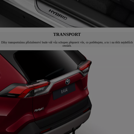
TRANSPORT
Díky transportnímu příslušenství bude váš vůz schopen přepravit vše, co potřebujete, a to i na těch nejdelších
cestách.