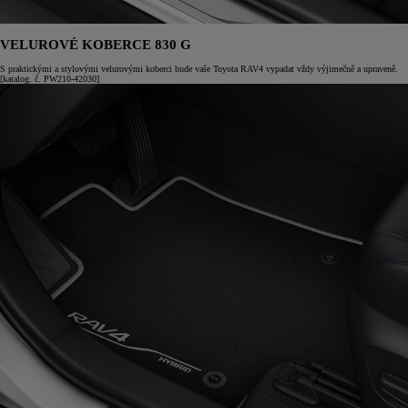
VELUROVÉ KOBERCE 830 G
S praktickými a stylovými velurovými koberci bude vaše Toyota RAV4 vypadat vždy výjimečně a upraveně.
[katalog. č. PW210-42030]