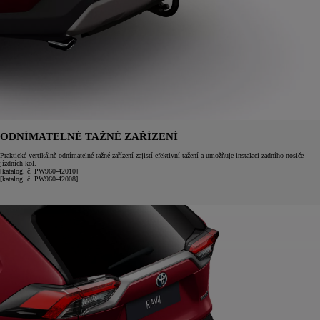
ODNÍMATELNÉ TAŽNÉ ZAŘÍZENÍ
Praktické vertikálně odnímatelné tažné zařízení zajistí efektivní tažení a umožňuje instalaci zadního nosiče
jízdních kol.
[katalog. č. PW960-42010]
[katalog. č. PW960-42008]