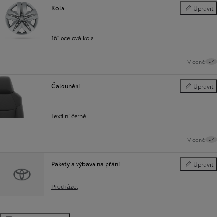
Kola
Upravit
Kola
16" ocelová kola
V ceně
Čalounění
Upravit
Čalounění
Textilní černé
V ceně
Pakety a výbava na přání
Upravit
Pakety a vý
Procházet