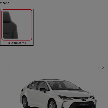
V ceně
Textilní černé
Předchozí
Dalš