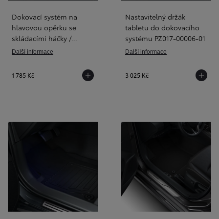
Dokovací systém na
Nastavitelný držák
hlavovou opěrku se
tabletu do dokovacího
skládacími háčky /
systému PZ017-00006-01
věšáky PC22B-0K004-M2
Další informace
Další informace
1 785 Kč
3 025 Kč