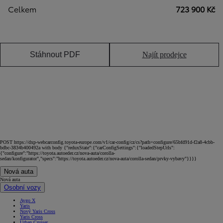
Celkem
723 900 Kč
Stáhnout PDF
Najít prodejce
POST https://dxp-webcarconfig.toyota-europe.com/v1/car-config/cz/cs?path=configure/65bfd91d-f2a8-4cbb-
bdbc-3834b400492a with body {"reduxState":{"carConfigSettings":{"loadedStepUrls":
{"configure":"https://toyota.autoeder.cz/nova-auta/corolla-
sedan/konfigurator","specs":"https://toyota.autoeder.cz/nova-auta/corolla-sedan/prvky-vybavy"}}}}
Nová auta
Nová auta
Osobní vozy
Aygo X
Yaris
Nový Yaris Cross
Yaris Cross
Urban Cruiser