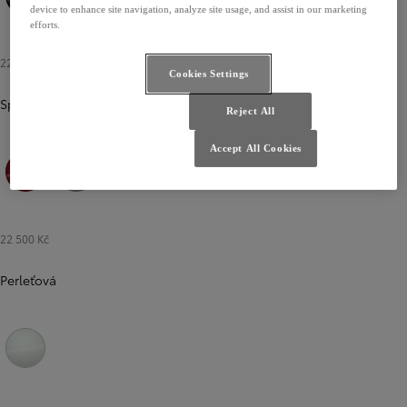
device to enhance site navigation, analyze site usage, and assist in our marketing
Černá noční obloha
Modrozelená
Šedá břidlicová
efforts.
22 500 Kč
Cookies Settings
Speciální
Reject All
Accept All Cookies
Červená karmínová
Stříbrná ušlechtilá
22 500 Kč
Perleťová
Bílá perleťová