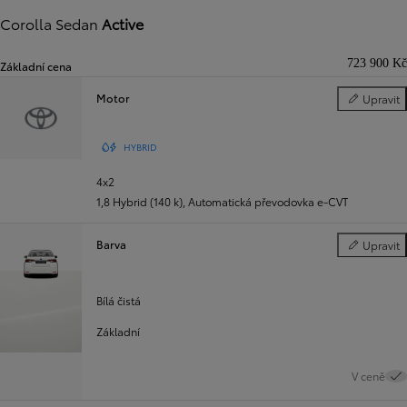
Corolla Sedan
Active
723 900 Kč
Základní cena
Motor
Upravit
Motor
HYBRID
4x2
1,8 Hybrid (140 k)
,
Automatická převodovka e‑CVT
Barva
Upravit
Barva
Bílá čistá
Základní
V ceně