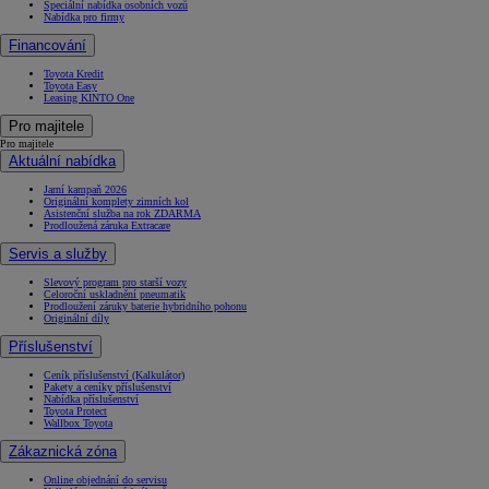
Speciální nabídka osobních vozů
Nabídka pro firmy
Financování
Toyota Kredit
Toyota Easy
Leasing KINTO One
Pro majitele
Pro majitele
Aktuální nabídka
Jarní kampaň 2026
Originální komplety zimních kol
Asistenční služba na rok ZDARMA
Prodloužená záruka Extracare
Servis a služby
Slevový program pro starší vozy
Celoroční uskladnění pneumatik
Prodloužení záruky baterie hybridního pohonu
Originální díly
Příslušenství
Ceník příslušenství (Kalkulátor)
Pakety a ceníky příslušenství
Nabídka příslušenství
Toyota Protect
Wallbox Toyota
Zákaznická zóna
Online objednání do servisu