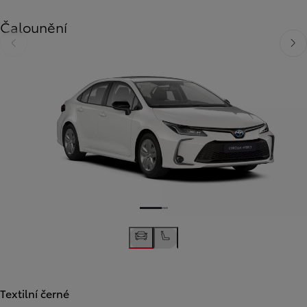
Čalounění
Předchozí
Dalš
Textilní černé