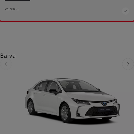
723 900 Kč
Barva
Předchozí
Dalš