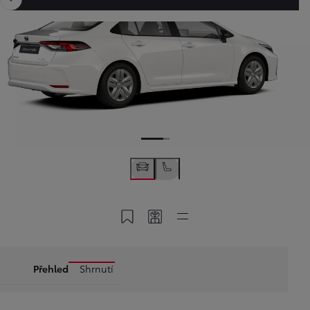
Uložit do MyToyota
Sdílet kód
Rychlé odkazy
Přehled
Shrnutí