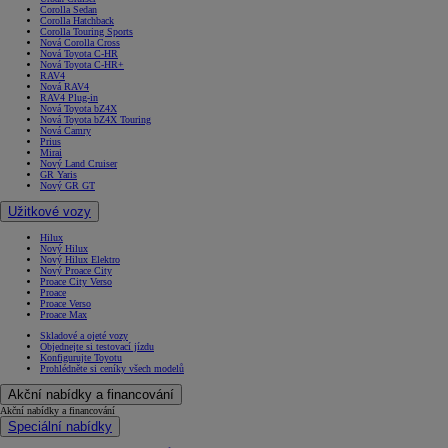
Corolla Sedan
Corolla Hatchback
Corolla Touring Sports
Nová Corolla Cross
Nová Toyota C-HR
Nová Toyota C-HR+
RAV4
Nová RAV4
RAV4 Plug-in
Nová Toyota bZ4X
Nová Toyota bZ4X Touring
Nová Camry
Prius
Mirai
Nový Land Cruiser
GR Yaris
Nový GR GT
Užitkové vozy
Hilux
Nový Hilux
Nový Hilux Elektro
Nový Proace City
Proace City Verso
Proace
Proace Verso
Proace Max
Skladové a ojeté vozy
Objednejte si testovací jízdu
Konfigurujte Toyotu
Prohlédněte si ceníky všech modelů
Akční nabídky a financování
Akční nabídky a financování
Speciální nabídky