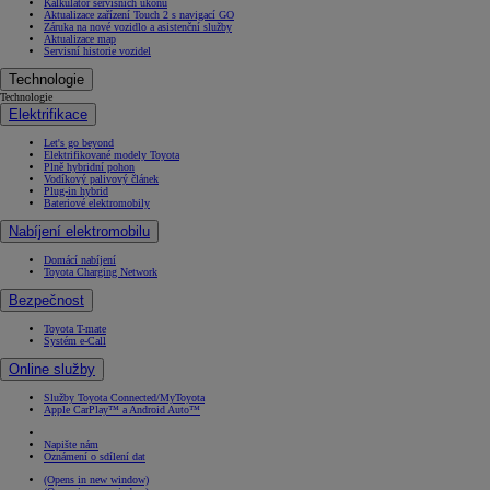
Kalkulátor servisních úkonů
Aktualizace zařízení Touch 2 s navigací GO
Záruka na nové vozidlo a asistenční služby
Aktualizace map
Servisní historie vozidel
Technologie
Technologie
Elektrifikace
Let's go beyond
Elektrifikované modely Toyota
Plně hybridní pohon
Vodíkový palivový článek
Plug-in hybrid
Bateriové elektromobily
Nabíjení elektromobilu
Domácí nabíjení
Toyota Charging Network
Bezpečnost
Toyota T-mate
Systém e-Call
Online služby
Služby Toyota Connected/MyToyota
Apple CarPlay™ a Android Auto™
Napište nám
Oznámení o sdílení dat
(Opens in new window)