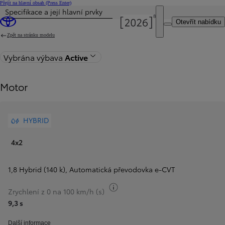
Přejít na hlavní obsah
(Press Enter)
Specifikace a její hlavní prvky
Otevřít nabídku
Zpět na stránku modelu
Vybrána výbava
Active
Motor
HYBRID
4x2
1,8 Hybrid (140 k)
,
Automatická převodovka e‑CVT
Přepnout informace o palivu
Zrychlení z 0 na 100 km/h (s)
9,3 s
Další informace