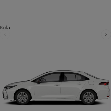
Kola
Předchozí
Dalš