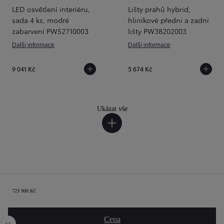
LED osvětlení interiéru,
Lišty prahů hybrid,
sada 4 ks, modré
hliníkové přední a zadní
zabarvení PW52710003
lišty PW38202003
Další informace
Další informace
9 041 Kč
5 674 Kč
Ukázat vše
Shrnutí
723 900 Kč
Předchozí
Dalš
Cena