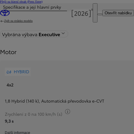
Přejít na hlavní obsah
(Press Enter)
Specifikace a její hlavní prvky
Byla aktualizována cena Cena vaší konfigurace činí 959 900 Kč
Otevřít nabídku
Zpět na stránku modelu
Vybrána výbava
Executive
Motor
HYBRID
4x2
1,8 Hybrid (140 k)
,
Automatická převodovka e‑CVT
Přepnout informace o palivu
Zrychlení z 0 na 100 km/h (s)
9,3 s
Další informace