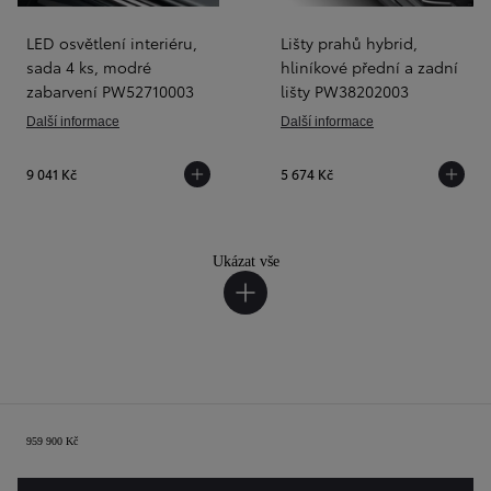
LED osvětlení interiéru,
Lišty prahů hybrid,
sada 4 ks, modré
hliníkové přední a zadní
zabarvení PW52710003
lišty PW38202003
Další informace
Další informace
9 041 Kč
5 674 Kč
Ukázat vše
Shrnutí
959 900 Kč
Předchozí
Dalš