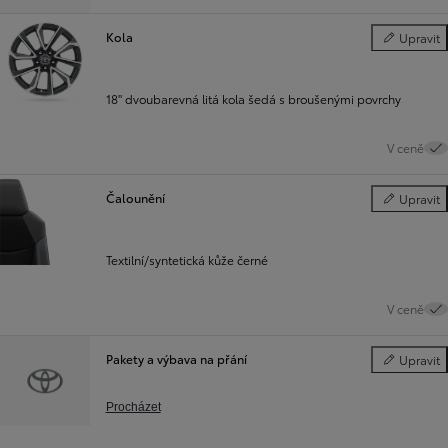
Kola
Upravit
Kola
18" dvoubarevná litá kola šedá s broušenými povrchy
V ceně
Čalounění
Upravit
Čalounění
Textilní/syntetická kůže černé
V ceně
Pakety a výbava na přání
Upravit
Pakety a vý
Procházet