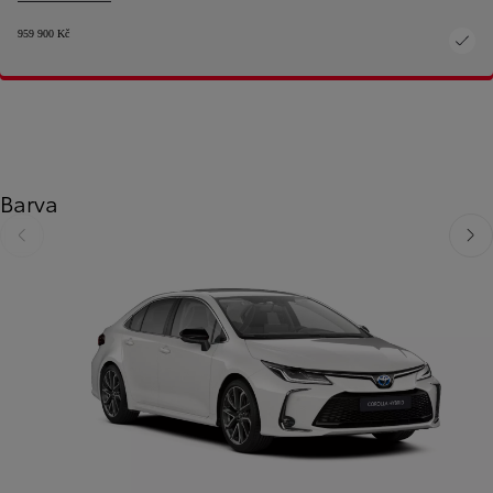
959 900 Kč
Barva
Předchozí
Dalš