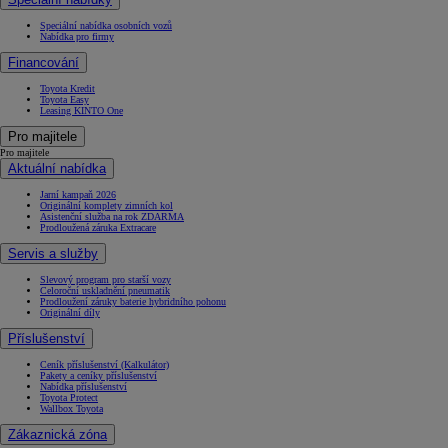
Speciální nabídka osobních vozů
Nabídka pro firmy
Financování
Toyota Kredit
Toyota Easy
Leasing KINTO One
Pro majitele
Pro majitele
Aktuální nabídka
Jarní kampaň 2026
Originální komplety zimních kol
Asistenční služba na rok ZDARMA
Prodloužená záruka Extracare
Servis a služby
Slevový program pro starší vozy
Celoroční uskladnění pneumatik
Prodloužení záruky baterie hybridního pohonu
Originální díly
Příslušenství
Ceník příslušenství (Kalkulátor)
Pakety a ceníky příslušenství
Nabídka příslušenství
Toyota Protect
Wallbox Toyota
Zákaznická zóna