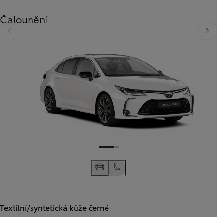
Čalounění
Předchozí
Dalš
Textilní/syntetická kůže černé