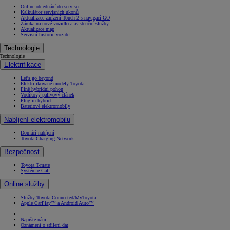
Online objednání do servisu
Kalkulátor servisních úkonů
Aktualizace zařízení Touch 2 s navigací GO
Záruka na nové vozidlo a asistenční služby
Aktualizace map
Servisní historie vozidel
Technologie
Technologie
Elektrifikace
Let's go beyond
Elektrifikované modely Toyota
Plně hybridní pohon
Vodíkový palivový článek
Plug-in hybrid
Bateriové elektromobily
Nabíjení elektromobilu
Domácí nabíjení
Toyota Charging Network
Bezpečnost
Toyota T-mate
Systém e-Call
Online služby
Služby Toyota Connected/MyToyota
Apple CarPlay™ a Android Auto™
Napište nám
Oznámení o sdílení dat