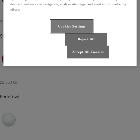
device to enhance site navigation, analyze site usage, and assist in our marketing
Černá noční obloha
Modrozelená
Šedá břidlicová
efforts.
22 500 Kč
Cookies Settings
Speciální
Reject All
Accept All Cookies
Červená karmínová
Stříbrná ušlechtilá
Červená terakotová
22 500 Kč
Perleťová
Bílá perleťová