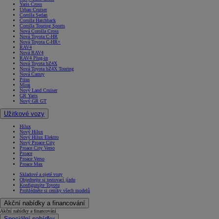
Yaris Cross
Urban Cruiser
Corolla Sedan
Corolla Hatchback
Corolla Touring Sports
Nová Corolla Cross
Nová Toyota C-HR
Nová Toyota C-HR+
RAV4
Nová RAV4
RAV4 Plug-in
Nová Toyota bZ4X
Nová Toyota bZ4X Touring
Nová Camry
Prius
Mirai
Nový Land Cruiser
GR Yaris
Nový GR GT
Užitkové vozy
Hilux
Nový Hilux
Nový Hilux Elektro
Nový Proace City
Proace City Verso
Proace
Proace Verso
Proace Max
Skladové a ojeté vozy
Objednejte si testovací jízdu
Konfigurujte Toyotu
Prohlédněte si ceníky všech modelů
Akční nabídky a financování
Akční nabídky a financování
Speciální nabídky