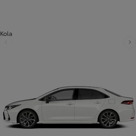
Kola
Předchozí
Dalš