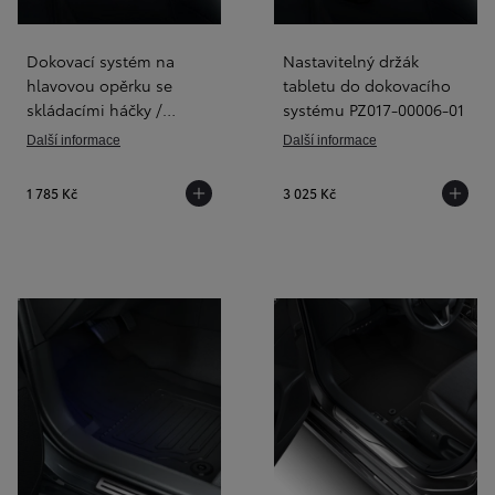
Dokovací systém na
Nastavitelný držák
hlavovou opěrku se
tabletu do dokovacího
skládacími háčky /
systému PZ017-00006-01
věšáky PC22B-0K004-M2
Další informace
Další informace
1 785 Kč
3 025 Kč