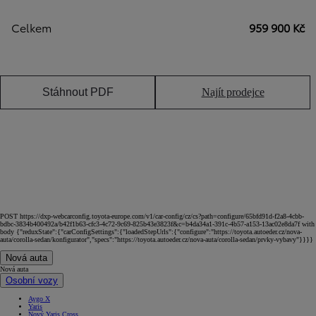
Celkem
959 900 Kč
Stáhnout PDF
Najít prodejce
POST https://dxp-webcarconfig.toyota-europe.com/v1/car-config/cz/cs?path=configure/65bfd91d-f2a8-4cbb-
bdbc-3834b400492a/b42f1b63-cfc3-4c72-9c69-825b43e3823f&c=b4da34a1-391c-4b57-a153-13ac02e8da7f with
body {"reduxState":{"carConfigSettings":{"loadedStepUrls":{"configure":"https://toyota.autoeder.cz/nova-
auta/corolla-sedan/konfigurator","specs":"https://toyota.autoeder.cz/nova-auta/corolla-sedan/prvky-vybavy"}}}}
Nová auta
Nová auta
Osobní vozy
Aygo X
Yaris
Nový Yaris Cross