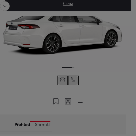
Cena
Uložit do MyToyota
Sdílet kód
Rychlé odkazy
Přehled
Shrnutí