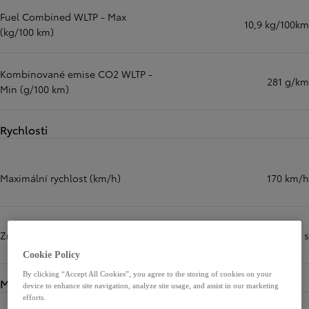
Fuel Combined WLTP - Max
10,9 kg/100km
(kg/100 km)
Kombinované emise CO2 WLTP -
281 g/km
Min (g/100 km)
Rychlosti
Maximální rychlost (km/h)
170 km/h
Zrychlení z 0 na 100 km/h (s)
12,3 s
Cookie Policy
By clicking “Accept All Cookies”, you agree to the storing of cookies on your
Motory
device to enhance site navigation, analyze site usage, and assist in our marketing
efforts.