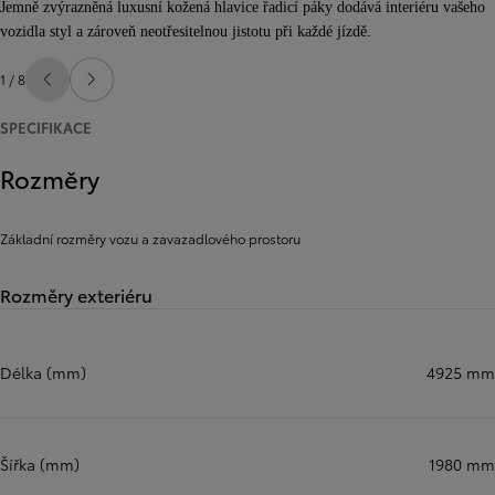
Jemně zvýrazněná luxusní kožená hlavice řadicí páky dodává interiéru vašeho
vozidla styl a zároveň neotřesitelnou jistotu při každé jízdě.
1 / 8
Předchozí
Další
SPECIFIKACE
Rozměry
Základní rozměry vozu a zavazadlového prostoru
Rozměry exteriéru
Délka (mm)
4925 mm
Šířka (mm)
1980 mm