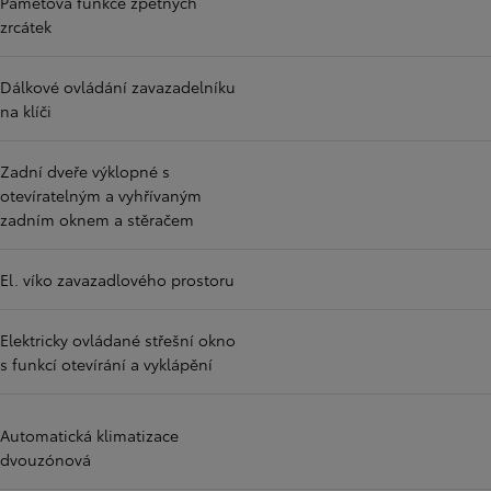
Paměťová funkce zpětných
zrcátek
Dálkové ovládání zavazadelníku
na klíči
Zadní dveře výklopné s
otevíratelným a vyhřívaným
zadním oknem a stěračem
El. víko zavazadlového prostoru
Elektricky ovládané střešní okno
s funkcí otevírání a vyklápění
Automatická klimatizace
dvouzónová