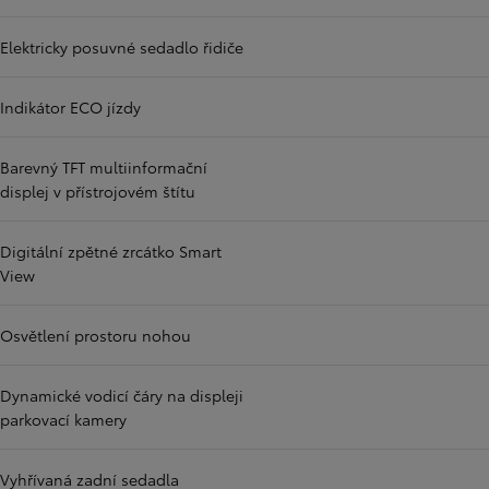
Elektricky posuvné sedadlo řidiče
Indikátor ECO jízdy
Barevný TFT multiinformační
displej v přístrojovém štítu
Digitální zpětné zrcátko Smart
View
Osvětlení prostoru nohou
Dynamické vodicí čáry na displeji
parkovací kamery
Vyhřívaná zadní sedadla