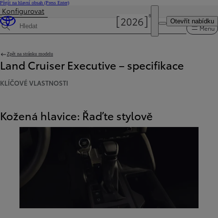
Přejít na hlavní obsah
(Press Enter)
Konfigurovat
Byla aktualizována cena Cena vaší konfigurace činí 2 340 000 Kč
Otevřít nabídku
Menu
Hledat specifikace
Zpět na stránku modelu
Land Cruiser Executive – specifikace
KLÍČOVÉ VLASTNOSTI
Kožená hlavice: Řaďte stylově