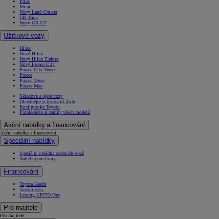
Prius
Mirai
Nový Land Cruiser
GR Yaris
Nový GR GT
Užitkové vozy
Hilux
Nový Hilux
Nový Hilux Elektro
Nový Proace City
Proace City Verso
Proace
Proace Verso
Proace Max
Skladové a ojeté vozy
Objednejte si testovací jízdu
Konfigurujte Toyotu
Prohlédněte si ceníky všech modelů
Akční nabídky a financování
Akční nabídky a financování
Speciální nabídky
Speciální nabídka osobních vozů
Nabídka pro firmy
Financování
Toyota Kredit
Toyota Easy
Leasing KINTO One
Pro majitele
Pro majitele