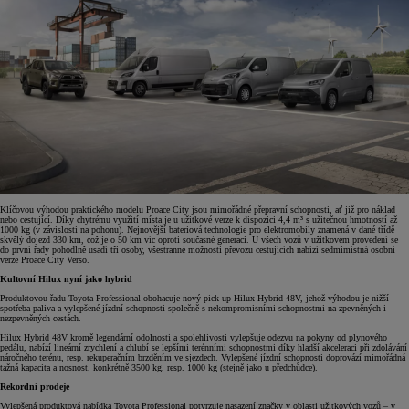
Klíčovou výhodou praktického modelu Proace City jsou mimořádné přepravní schopnosti, ať již pro náklad
nebo cestující. Díky chytrému využití místa je u užitkové verze k dispozici 4,4 m³ s užitečnou hmotností až
1000 kg (v závislosti na pohonu). Nejnovější bateriová technologie pro elektromobily znamená v dané třídě
skvělý dojezd 330 km, což je o 50 km víc oproti současné generaci. U všech vozů v užitkovém provedení se
do první řady pohodlně usadí tři osoby, všestranné možnosti převozu cestujících nabízí sedmimístná osobní
verze Proace City Verso.
Kultovní Hilux nyní jako hybrid
Produktovou řadu Toyota Professional obohacuje nový pick-up Hilux Hybrid 48V, jehož výhodou je nižší
spotřeba paliva a vylepšené jízdní schopnosti společně s nekompromisními schopnostmi na zpevněných i
nezpevněných cestách.
Hilux Hybrid 48V kromě legendární odolnosti a spolehlivosti vylepšuje odezvu na pokyny od plynového
pedálu, nabízí lineární zrychlení a chlubí se lepšími terénními schopnostmi díky hladší akceleraci při zdolávání
náročného terénu, resp. rekuperačním brzděním ve sjezdech. Vylepšené jízdní schopnosti doprovází mimořádná
tažná kapacita a nosnost, konkrétně 3500 kg, resp. 1000 kg (stejně jako u předchůdce).
Rekordní prodeje
Vylepšená produktová nabídka Toyota Professional potvrzuje nasazení značky v oblasti užitkových vozů – v