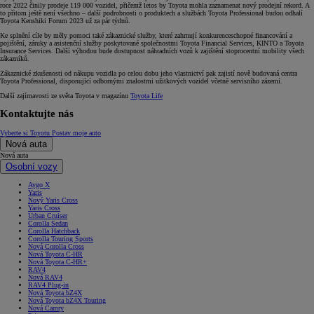
roce 2022 činily prodeje 119 000 vozidel, přičemž letos by Toyota mohla zaznamenat nový prodejní rekord. A
to přitom ještě není všechno – další podrobnosti o produktech a službách Toyota Professional budou odhalí
Toyota Kenshiki Forum 2023 už za pár týdnů.
Ke splnění cíle by měly pomoci také zákaznické služby, které zahrnují konkurenceschopné financování a
pojištění, záruky a asistenční služby poskytované společnostmi Toyota Financial Services, KINTO a Toyota
Insurance Services. Další výhodou bude dostupnost náhradních vozů k zajištění stoprocentní mobility všech
zákazníků.
Zákaznické zkušenosti od nákupu vozidla po celou dobu jeho vlastnictví pak zajistí nově budovaná centra
Toyota Professional, disponující odbornými znalostmi užitkových vozidel včetně servisního zázemí.
Další zajímavosti ze světa Toyota v magazínu
Toyota Life
Kontaktujte nás
Vyberte si Toyotu
Postav moje auto
Nová auta
Nová auta
Osobní vozy
Aygo X
Yaris
Nový Yaris Cross
Yaris Cross
Urban Cruiser
Corolla Sedan
Corolla Hatchback
Corolla Touring Sports
Nová Corolla Cross
Nová Toyota C-HR
Nová Toyota C-HR+
RAV4
Nová RAV4
RAV4 Plug-in
Nová Toyota bZ4X
Nová Toyota bZ4X Touring
Nová Camry