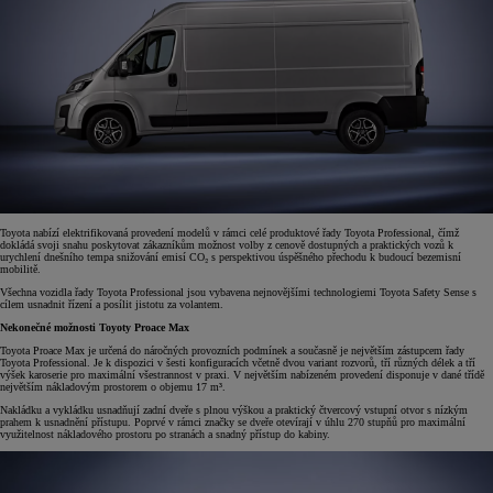
Toyota nabízí elektrifikovaná provedení modelů v rámci celé produktové řady Toyota Professional, čímž
dokládá svoji snahu poskytovat zákazníkům možnost volby z cenově dostupných a praktických vozů k
urychlení dnešního tempa snižování emisí CO₂ s perspektivou úspěšného přechodu k budoucí bezemisní
mobilitě.
Všechna vozidla řady Toyota Professional jsou vybavena nejnovějšími technologiemi Toyota Safety Sense s
cílem usnadnit řízení a posílit jistotu za volantem.
Nekonečné možnosti Toyoty Proace Max
Toyota Proace Max je určená do náročných provozních podmínek a současně je největším zástupcem řady
Toyota Professional. Je k dispozici v šesti konfiguracích včetně dvou variant rozvorů, tří různých délek a tří
výšek karoserie pro maximální všestrannost v praxi. V největším nabízeném provedení disponuje v dané třídě
největším nákladovým prostorem o objemu 17 m³.
Nakládku a vykládku usnadňují zadní dveře s plnou výškou a praktický čtvercový vstupní otvor s nízkým
prahem k usnadnění přístupu. Poprvé v rámci značky se dveře otevírají v úhlu 270 stupňů pro maximální
využitelnost nákladového prostoru po stranách a snadný přístup do kabiny.