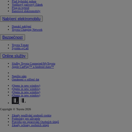
Plně hybridní pohon
Vodíkový palivový článek
Plug-in hybrid
Bateriové elektromobily
Nabíjení elektromobilu
Domácí nabíjení
Toyota Charging Network
Bezpečnost
Toyota T-mate
Systém e-Call
Online služby
Služby Toyota Connected/MyToyota
Apple CarPlay™ a Android Auto™
Napište nám
Oznámení o sdílení dat
(Opens in new window)
(Opens in new window)
(Opens in new window)
(Opens in new window)
Copyright © Toyota 2026
Zásady používání souborů cookie
Podmínky pro uživatele
Pravidla pro zpracování Osobních údajů
Zásady ochrany osobních údajů