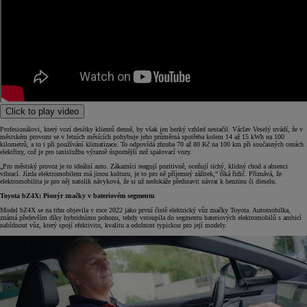
Click to play video
Profesionálovi, který vozí desítky klientů denně, by však jen hezký vzhled nestačil. Václav Veselý uvádí, že v
městském provozu se v letních měsících pohybuje jeho průměrná spotřeba kolem 14 až 15 kWh na 100
kilometrů, a to i při používání klimatizace. To odpovídá zhruba 70 až 80 Kč na 100 km při současných cenách
elektřiny, což je pro taxislužbu výrazně úspornější než spalovací vozy.
„Pro městský provoz je to ideální auto. Zákazníci reagují pozitivně, oceňují tichý, klidný chod a absenci
vibrací. Jízda elektromobilem má jinou kulturu, je to pro ně příjemný zážitek,“ říká řidič. Přiznává, že
elektromobilita je pro něj natolik návyková, že si už nedokáže představit návrat k benzinu či dieselu.
Toyota bZ4X: Pionýr značky v bateriovém segmentu
Model bZ4X se na trhu objevila v roce 2022 jako první čistě elektrický vůz značky Toyota. Automobilka,
známá především díky hybridnímu pohonu, tehdy vstoupila do segmentu bateriových elektromobilů s ambicí
nabídnout vůz, který spojí efektivitu, kvalitu a odolnost typickou pro její modely.