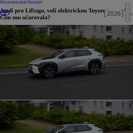
Přejít na hlavní obsah
(Press Enter)
Jezdí pro Liftago, volí elektrickou Toyotu bZ4X.
Čím mu učarovala?