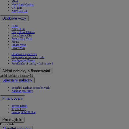
Mirai
Nový Land Cruiser
GR Yaris
Nový GR GT
Užitkové vozy
Hilux
Nový Hilux
Nový Hilux Elektro
Nový Proace City
Proace City Verso
Proace
Proace Verso
Proace Max
Skladové a ojeté vozy
Objednejte si testovací jízdu
Konfigurujte Toyotu
Prohlédněte si ceníky všech modelů
Akční nabídky a financování
Akční nabídky a financování
Speciální nabídky
Speciální nabídka osobních vozů
Nabídka pro firmy
Financování
Toyota Kredit
Toyota Easy
Leasing KINTO One
Pro majitele
Pro majitele
Aktuální nabídka