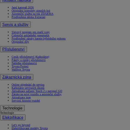
Jarní kampaň 2026
Originální komplety zimních kol
Asistenční služba na rok ZDARMA
Prodloužená záruka Extracare
Servis a služby
Slevový program pro starší vozy
Celoroční uskladnění pneumatik
Prodloužení záruky baterie hybridního pohonu
Originální díly
Příslušenství
Ceník příslušenství (Kalkulátor)
Pakety a ceníky příslušenství
Nabídka příslušenství
Toyota Protect
Wallbox Toyota
Zákaznická zóna
Online objednání do servisu
Kalkulátor servisních úkonů
Aktualizace zařízení Touch 2 s navigací GO
Záruka na nové vozidlo a asistenční služby
Aktualizace map
Servisní historie vozidel
Technologie
Technologie
Elektrifikace
Let's go beyond
Elektrifikované modely Toyota