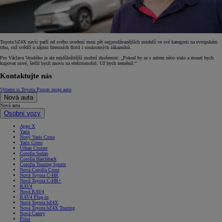
Toyota bZ4X navíc patří od svého uvedení mezi pět nejprodávanějších modelů ve své kategorii na evropském
trhu, což svědčí o zájmu firemních flotil i soukromých zákazníků.
Pro Václava Veselého je ale nejdůležitější osobní zkušenost: „Pokud by se s autem něco stalo a musel bych
kupovat nové, šetřil bych znovu na elektromobil. Už bych neměnil.“
Kontaktujte nás
Vyberte si Toyotu
Postav moje auto
Nová auta
Nová auta
Osobní vozy
Aygo X
Yaris
Nový Yaris Cross
Yaris Cross
Urban Cruiser
Corolla Sedan
Corolla Hatchback
Corolla Touring Sports
Nová Corolla Cross
Nová Toyota C-HR
Nová Toyota C-HR+
RAV4
Nová RAV4
RAV4 Plug-in
Nová Toyota bZ4X
Nová Toyota bZ4X Touring
Nová Camry
Prius