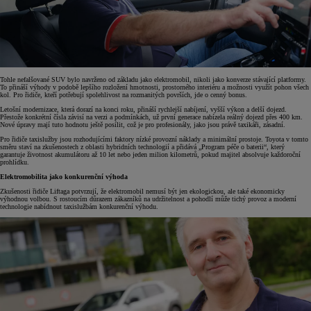
Tohle nefalšované SUV bylo navrženo od základu jako elektromobil, nikoli jako konverze stávající platformy.
To přináší výhody v podobě lepšího rozložení hmotnosti, prostorného interiéru a možnosti využít pohon všech
kol. Pro řidiče, kteří potřebují spolehlivost na rozmanitých površích, jde o cenný bonus.
Letošní modernizace, která dorazí na konci roku, přináší rychlejší nabíjení, vyšší výkon a delší dojezd.
Přestože konkrétní čísla závisí na verzi a podmínkách, už první generace nabízela reálný dojezd přes 400 km.
Nové úpravy mají tuto hodnotu ještě posílit, což je pro profesionály, jako jsou právě taxikáři, zásadní.
Pro řidiče taxislužby jsou rozhodujícími faktory nízké provozní náklady a minimální prostoje. Toyota v tomto
směru staví na zkušenostech z oblasti hybridních technologií a přidává „Program péče o baterii“, který
garantuje životnost akumulátoru až 10 let nebo jeden milion kilometrů, pokud majitel absolvuje každoroční
prohlídku.
Elektromobilita jako konkurenční výhoda
Zkušenosti řidiče Liftaga potvrzují, že elektromobil nemusí být jen ekologickou, ale také ekonomicky
výhodnou volbou. S rostoucím důrazem zákazníků na udržitelnost a pohodlí může tichý provoz a moderní
technologie nabídnout taxislužbám konkurenční výhodu.