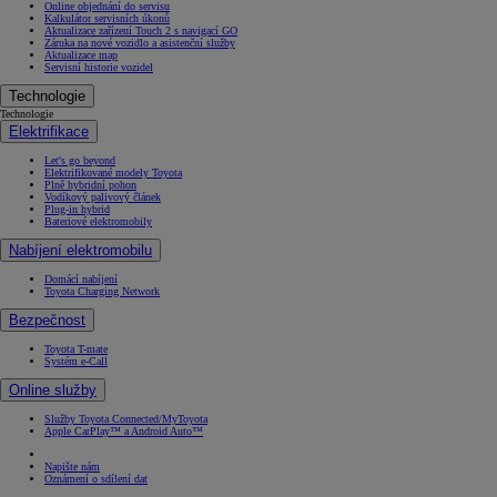
Online objednání do servisu
Kalkulátor servisních úkonů
Aktualizace zařízení Touch 2 s navigací GO
Záruka na nové vozidlo a asistenční služby
Aktualizace map
Servisní historie vozidel
Technologie
Technologie
Elektrifikace
Let's go beyond
Elektrifikované modely Toyota
Plně hybridní pohon
Vodíkový palivový článek
Plug-in hybrid
Bateriové elektromobily
Nabíjení elektromobilu
Domácí nabíjení
Toyota Charging Network
Bezpečnost
Toyota T-mate
Systém e-Call
Online služby
Služby Toyota Connected/MyToyota
Apple CarPlay™ a Android Auto™
Napište nám
Oznámení o sdílení dat