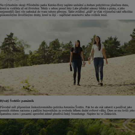
Na východním okraji Přírodního parku Kersko-Bory najdete unikátní a dodnes pohyblivou písečnou dunu,
která tu vydržela už od čtvrtohor. Tehdy s sebou proud řeky Labe přinášel nánosy štěrku a písku, a jeho
nejjemnější části vítr nafoukal do tvaru tohoto přesypu. Tahle zvláštní „pláž“ je však výjimečná také několika
pískomilnými živočišnými druhy, které tu žijí – například mravkolvi nebo svižník lesní.
Bývalý Švehlův památník
Původně měl připomínat československého politika Antonína Švehlu. Pak ho ale stát zabavil a používal jako
pomník obětem nacismu a padlým bojovníkům za svobodu během druhé světové války. Dnes se mu kvůli jeho
špatnému stavu i posazení uprostřed zeleně přezdívá český Stonehenge. Najdete ho ve Ždánicích.