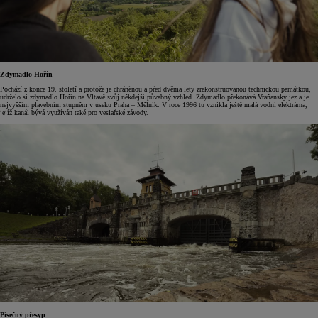
Zdymadlo Hořín
Pochází z konce 19. století a protože je chráněnou a před dvěma lety zrekonstruovanou technickou památkou,
udrželo si zdymadlo Hořín na Vltavě svůj někdejší půvabný vzhled. Zdymadlo překonává Vraňanský jez a je
nejvyšším plavebním stupněm v úseku Praha – Mělník. V roce 1996 tu vznikla ještě malá vodní elektrárna,
jejíž kanál bývá využíván také pro veslařské závody.
Písečný přesyp