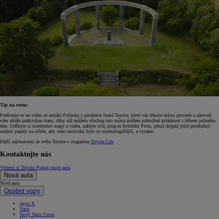
Tip na cestu:
Podívejte se na video ze seriálu Počesku z produkce české Toyoty, které vás těmito místy provede a zároveň
vám ukáže praktickou trasu, díky níž můžete všechna tato místa můžete pohodlně zvládnout i během jediného
dne. Udělejte si screenshot mapy z videa, nabijte svůj plug-in hybridní Prius, jehož dojezd ještě prodlužují
solární panely na střeše, aby vaše cestování bylo co nejekologičtější, a vyrazte.
Další zajímavosti ze světa Toyota v magazínu
Toyota Life
Kontaktujte nás
Vyberte si Toyotu
Postav moje auto
Nová auta
Nová auta
Osobní vozy
Aygo X
Yaris
Nový Yaris Cross