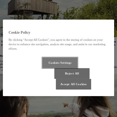
Cookie Policy
By clicking “Accept All Cookies”, you agree to the storing of cookies on your
Takhle příjemný podzim tu ještě nikdy nebyl. Využijte toho a vyrazte o víkendu na výlet. Vaším cílem
device to enhance site navigation, analyze site usage, and assist in our marketing
přitom nemusí být jen nejznámější turistické atrakce, ale i méně známá, a přitom stejně krásná místa,
třeba v okolí Prahy. Inspirujte se naším výletem, na který jsme vyrazili nepřehlédnutelným plug-in
efforts.
hybridním Priusem.
Rozhledna Radovič
Celoročně přístupnou rozhlednu Radovič najdete na stejnojmenném vrchu u Velvar. Má sice jen tři metry,
Cookies Settings
přesto nabídne krásný výhled právě na Velvary, ale také na České středohoří, horu Říp, Mělník a Kladno, za
jasného počasí odtud můžete spatřit i Krušné a Lužické hory a Krkonoše. Je také perfektním místem pro piknik
– na její plošině je totiž i stůl s lavicemi.
Reject All
Accept All Cookies