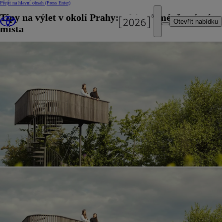
Přejít na hlavní obsah
(Press Enter)
Tipy na výlet v okolí Prahy: Objevte méně známá
Otevřít nabídku
místa