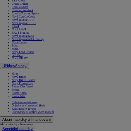
Yaris Cross
Urban Cruiser
Corolla Sedan
Corolla Hatchback
Corolla Touring Sports
Nová Corolla Cross
Nová Toyota C-HR
Nová Toyota C-HR+
RAV4
Nová RAV4
RAV4 Plug-in
Nová Toyota bZ4X
Nová Toyota bZ4X Touring
Nová Camry
Prius
Mirai
Nový Land Cruiser
GR Yaris
Nový GR GT
Užitkové vozy
Hilux
Nový Hilux
Nový Hilux Elektro
Nový Proace City
Proace City Verso
Proace
Proace Verso
Proace Max
Skladové a ojeté vozy
Objednejte si testovací jízdu
Konfigurujte Toyotu
Prohlédněte si ceníky všech modelů
Akční nabídky a financování
Akční nabídky a financování
Speciální nabídky