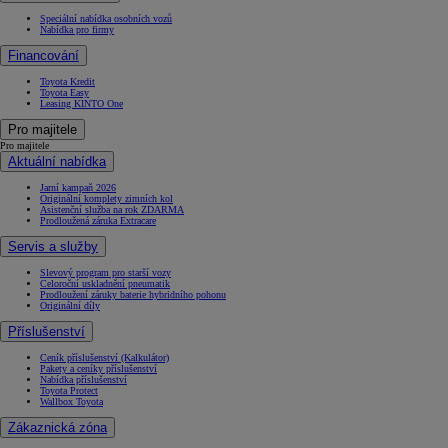
Speciální nabídka osobních vozů
Nabídka pro firmy
Financování
Toyota Kredit
Toyota Easy
Leasing KINTO One
Pro majitele
Pro majitele
Aktuální nabídka
Jarní kampaň 2026
Originální komplety zimních kol
Asistenční služba na rok ZDARMA
Prodloužená záruka Extracare
Servis a služby
Slevový program pro starší vozy
Celoroční uskladnění pneumatik
Prodloužení záruky baterie hybridního pohonu
Originální díly
Příslušenství
Ceník příslušenství (Kalkulátor)
Pakety a ceníky příslušenství
Nabídka příslušenství
Toyota Protect
Wallbox Toyota
Zákaznická zóna