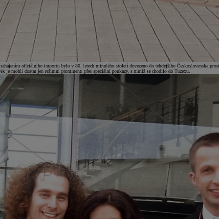
řed zahájením oficiálního importu bylo v 80. letech minulého století dovezeno do tehdejšího Československa p
k je mohli dostat jen režimní prominenti přes speciální poukazy, s nimiž se chodilo do Tuzexu.