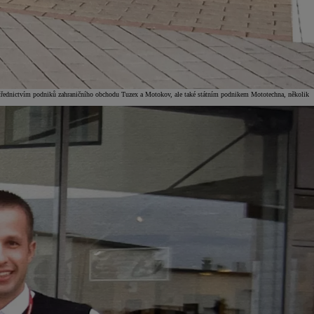
rostřednictvím podniků zahraničního obchodu Tuzex a Motokov, ale také státním podnikem Mototechna, několik