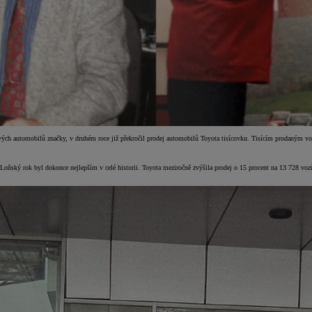
ch automobilů značky, v druhém roce již překročil prodej automobilů Toyota tisícovku. Tisícím prodaným voz
ňský rok byl dokonce nejlepším v celé historii. Toyota meziročně zvýšila prodej o 15 procent na 13 728 vozů. 