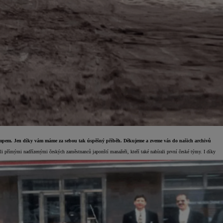
m tempem. Jen díky vám máme za sebou tak úspěšný příběh. Děkujeme a zveme vás do našich archivů
 přímými nadřízenými českých zaměstnanců japonští manažeři, kteří také nabírali první české týmy. I díky