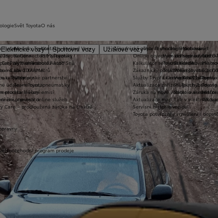
ologie
Svět Toyota
O nás
a T-mate
Novinky Toyota
Kontakty Karlovy Vary
Zákaznická zóna
Vybrat vhodné financování
Technologie pohonu
Motorsport
Elektrické vozy
Sportovní vozy
Užitkové vozy
2026
y Toyota Connected/MyToyota
Kariéra
Pro zákazníky
Online objednání do servisu
Vybrat vhodné financov
Let's go beyond
TOYOT
plety zimních kol
 CarPlay™ a Android Auto™
Výtvarná soutěž Auto Snů
Kalkulátor servisních úkonů
Toyota Kredit
Elektrifikované mo
Mistrov
užba na rok ZDARMA
m e-Call
Lovci Kilometrů
Zákaznický portál Moje Toyota
Toyota Easy
Plně hybridní poh
TOYOT
ruka Extracare
ce u Toyoty
Olympijské partnerství
Služby Toyota Connected/MyToyota
Leasing KINTO One
Vodíkový palivový 
Toyot
né údaje – emise, pneumatiky
Team Toyota
Aktualizace zařízení Touch 2 s navi
Plug-in hybrid
Toyota
m pro starší vozy
metodika měření emisí
Záruka na nové vozidlo a asistenční
Bateriové elektrom
Histor
adnění pneumatik
ní dosutpnosti online služeb
Aktualizace map
Lídr v elektrifiko
GR Spo
y Care – prodloužená záruka na trakční
Servisní historie vozidel
Toyota potvrzení / schválení / dopln
opravny
 velkoobchodní program prodeje