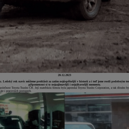
20.12.2023
esku. Loňský rok navíc můžeme prohlásit za zatím nejúspěšnější v historii a i teď jsme rostli podobný
připomenout si ty nejzajímavější i nejzábavnější momenty.
olečnost Toyota Tsusho ČR. Její mateřskou firmou byla japonská Toyota Tsusho Corporation, a tak dlouho byli
 ale i pracovních postupech.