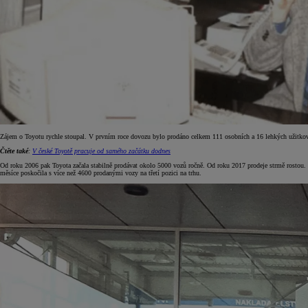
Zájem o Toyotu rychle stoupal. V prvním roce dovozu bylo prodáno celkem 111 osobních a 16 lehkých užitkový
Čtěte také
:
V české Toyotě pracuje od samého začátku dodnes
Od roku 2006 pak Toyota začala stabilně prodávat okolo 5000 vozů ročně. Od roku 2017 prodeje strmě rostou. Lo
měsíce poskočila s více než 4600 prodanými vozy na třetí pozici na trhu.