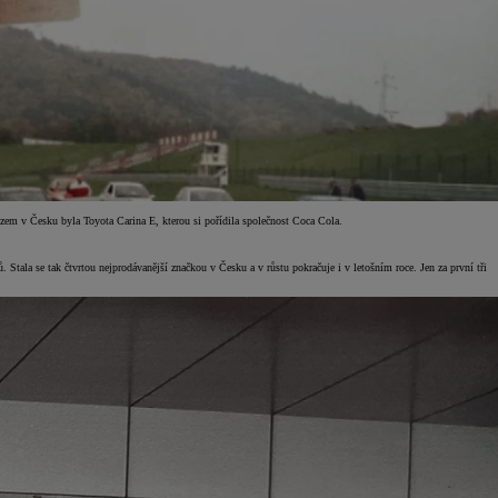
em v Česku byla Toyota Carina E, kterou si pořídila společnost Coca Cola.
Stala se tak čtvrtou nejprodávanější značkou v Česku a v růstu pokračuje i v letošním roce. Jen za první tři