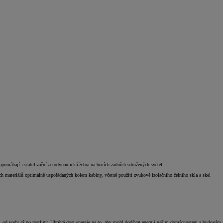
apomáhají i stabilizační aerodynamická žebra na bocích zadních sdružených světel.
ch materiálů optimálně uspořádaných kolem kabiny, včetně použití zvukově izolačního čelního skla a skel
šem, od vody až po rostliny. Ukrývá dost energie na to, aby mohl dodávat energii našim domácnostem a budovám.