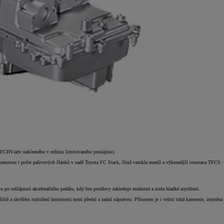
a FCHV-adv nabízeného v režimu limitovaného pronájmu).
tromotoru i počet palivových článků v sadě Toyota FC Stack, čímž vznikla menší a výkonnější soustava TFCS
 po sešlápnutí akceleračního pedálu, kdy bez prodlevy následuje mohutné a zcela hladké zrychlení.
iště a skvělém rozložení hmotnosti mezi přední a zadní nápravou. Přínosem je i velmi tuhá karoserie, zejména