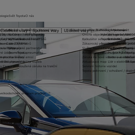
ologie
Svět Toyota
O nás
a T-mate
Novinky Toyota
Kontakty Karlovy Vary
Zákaznická zóna
Vybrat vhodné financování
Technologie pohonu
Motorsport
Elektrické vozy
Sportovní vozy
Užitkové vozy
2026
y Toyota Connected/MyToyota
Kariéra
Pro zákazníky
Online objednání do servisu
Vybrat vhodné financov
Let's go beyond
TOYOT
plety zimních kol
 CarPlay™ a Android Auto™
Výtvarná soutěž Auto Snů
Kalkulátor servisních úkonů
Toyota Kredit
Elektrifikované mo
Mistrov
užba na rok ZDARMA
m e-Call
Lovci Kilometrů
Zákaznický portál Moje Toyota
Toyota Easy
Plně hybridní poh
TOYOT
ruka Extracare
ce u Toyoty
Olympijské partnerství
Služby Toyota Connected/MyToyota
Leasing KINTO One
Vodíkový palivový 
Toyot
né údaje – emise, pneumatiky
Team Toyota
Aktualizace zařízení Touch 2 s navi
Plug-in hybrid
Toyota
m pro starší vozy
metodika měření emisí
Záruka na nové vozidlo a asistenční
Bateriové elektrom
Histor
adnění pneumatik
ní dosutpnosti online služeb
Aktualizace map
Lídr v elektrifiko
GR Spo
y Care – prodloužená záruka na trakční
Servisní historie vozidel
Toyota potvrzení / schválení / dopln
opravny
 velkoobchodní program prodeje