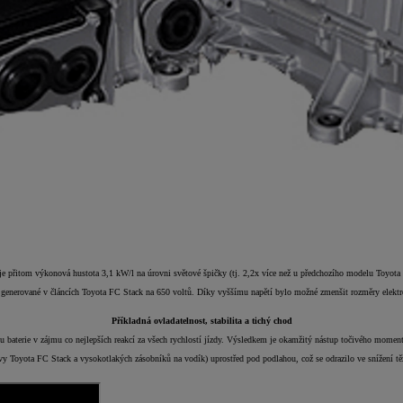
e přitom výkonová hustota 3,1 kW/l na úrovni světové špičky (tj. 2,2x více než u předchozího modelu Toyot
í generované v článcích Toyota FC Stack na 650 voltů. Díky vyššímu napětí bylo možné zmenšit rozměry elek
Příkladná ovladatelnost, stabilita a tichý chod
baterie v zájmu co nejlepších reakcí za všech rychlostí jízdy. Výsledkem je okamžitý nástup točivého momentu
vy Toyota FC Stack a vysokotlakých zásobníků na vodík) uprostřed pod podlahou, což se odrazilo ve snížení těž