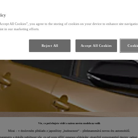
icy
Accept All Cookies”, you agree to the storing of cookies on your device to enhance site navigation
ist in our marketing efforts.
Reject All
Accept All Cookies
Cookie
Vše, co potřebujete vědět o našem novém modelu na vodík
Mirai – v doslovném překladu z japonštiny „budoucnost“ – předznamenává novou éru automobilů.
rametry a dokáže nabídnout vše, co od vozu příští generace očekáváte: okamžitě rozpoznatelný design; radost z