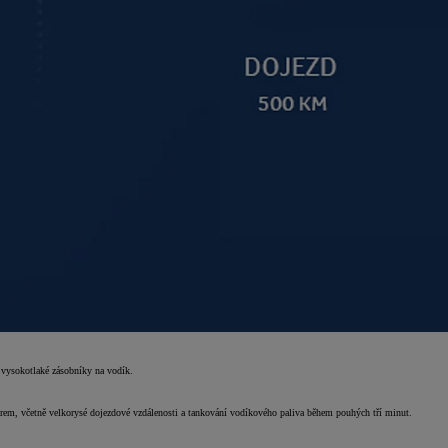
 vysokotlaké zásobníky na vodík.
rem, včetně velkorysé dojezdové vzdálenosti a tankování vodíkového paliva během pouhých tří minut.