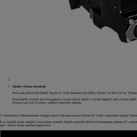
Jakého výkonu dosahuje
Nová sada palivových článků Toyota FC Stack dosahuje nejvyššího výkonu 114 kW (155 k). Vykazuj
Konstruktéři vyvinuli nový kompaktní a vysoce účinný měnič o vysoké kapacitě, jenž zvyšuje napět
(Toyota Fuel Cell System) s nižšími celkovými náklady.
V součinnosti s elektromotorem funguje vysoce výkonná soustava Toyota FC Stack s optimální regulací výkonu 
K co nejlepší jízdní stabilitě a cestovnímu pohodlí přispělo umístění klíčových komponent pohonu (vč. sousta
pak v oblasti kolem zavěšení zadních kol.