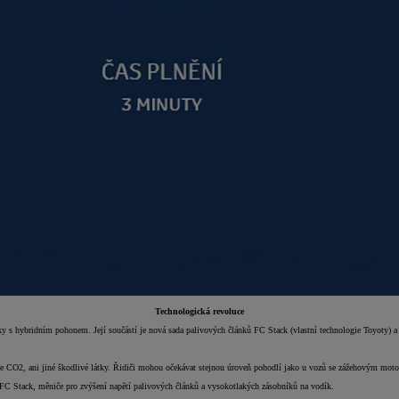
Technologická revoluce
y s hybridním pohonem. Její součástí je nová sada palivových článků FC Stack (vlastní technologie Toyoty) a
se CO2, ani jiné škodlivé látky. Řidiči mohou očekávat stejnou úroveň pohodlí jako u vozů se zážehovým moto
FC Stack, měniče pro zvýšení napětí palivových článků a vysokotlakých zásobníků na vodík.