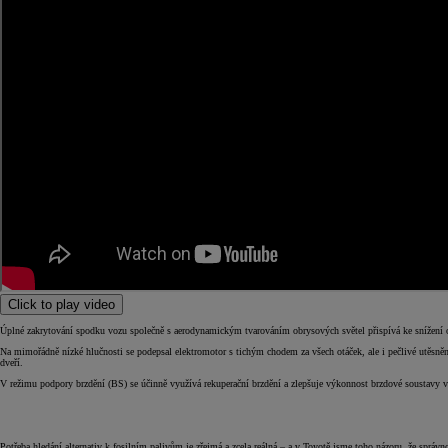
Od
549 000 Kč
s DPH
vč. zvýhodnění
75 000 Kč
Corolla Hatchback
HYBRID
Click to play video
Úplné zakrytování spodku vozu společně s aerodynamickým tvarováním obrysových světel přispívá ke snížení odpo
Na mimořádně nízké hlučnosti se podepsal elektromotor s tichým chodem za všech otáček, ale i pečlivé utěsnění
dveří.
V režimu podpory brzdění (BS) se účinně využívá rekuperační brzdění a zlepšuje výkonnost brzdové soustavy v s
Potřeba hledání alternativ k fosilním palivům je zřejmá a zcela reálná – a v Toyotě jsme toho názoru, že spr