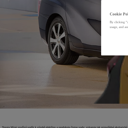
Cookie Pol
By clicking “
usage, and ass
Toyota Mirai využívá vodík k výrobě elektřiny a produkuje čistou vodu; vykazuje tak mimořádné ekologické pa