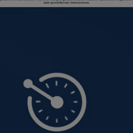
zátah zprostředkovaný elektromotorem.