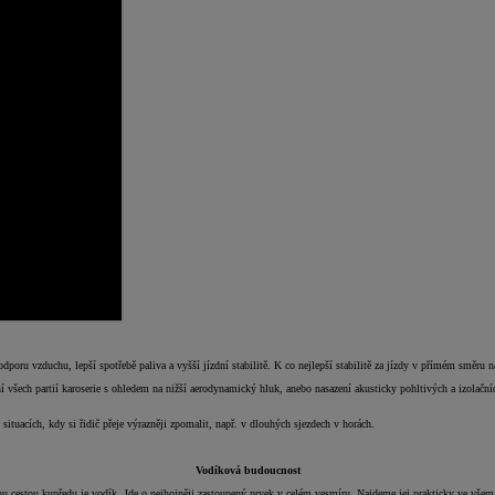
ru vzduchu, lepší spotřebě paliva a vyšší jízdní stabilitě. K co nejlepší stabilitě za jízdy v přímém směru n
 všech partií karoserie s ohledem na nižší aerodynamický hluk, anebo nasazení akusticky pohltivých a izolační
ituacích, kdy si řidič přeje výrazněji zpomalit, např. v dlouhých sjezdech v horách.
Vodíková budoucnost
ávnou cestou kupředu je vodík. Jde o nejhojněji zastoupený prvek v celém vesmíru. Najdeme jej prakticky ve v