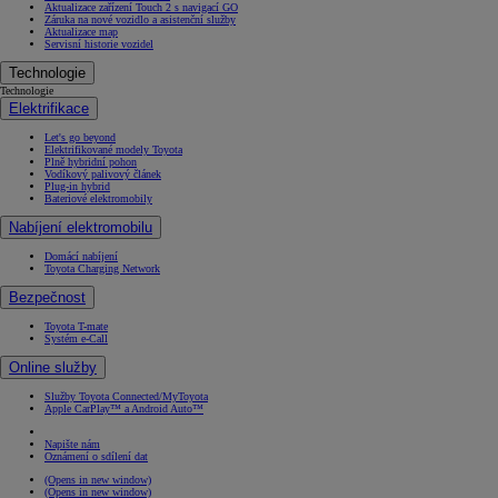
Aktualizace zařízení Touch 2 s navigací GO
Záruka na nové vozidlo a asistenční služby
Aktualizace map
Servisní historie vozidel
Technologie
Technologie
Elektrifikace
Let's go beyond
Elektrifikované modely Toyota
Plně hybridní pohon
Vodíkový palivový článek
Plug-in hybrid
Bateriové elektromobily
Nabíjení elektromobilu
Domácí nabíjení
Toyota Charging Network
Bezpečnost
Toyota T-mate
Systém e-Call
Online služby
Služby Toyota Connected/MyToyota
Apple CarPlay™ a Android Auto™
Napište nám
Oznámení o sdílení dat
(Opens in new window)
(Opens in new window)