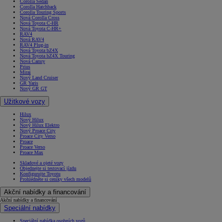
Corolla Sedan
Corolla Hatchback
Corolla Touring Sports
Nová Corolla Cross
Nová Toyota C-HR
Nová Toyota C-HR+
RAV4
Nová RAV4
RAV4 Plug-in
Nová Toyota bZ4X
Nová Toyota bZ4X Touring
Nová Camry
Prius
Mirai
Nový Land Cruiser
GR Yaris
Nový GR GT
Užitkové vozy
Hilux
Nový Hilux
Nový Hilux Elektro
Nový Proace City
Proace City Verso
Proace
Proace Verso
Proace Max
Skladové a ojeté vozy
Objednejte si testovací jízdu
Konfigurujte Toyotu
Prohlédněte si ceníky všech modelů
Akční nabídky a financování
Akční nabídky a financování
Speciální nabídky
Speciální nabídka osobních vozů