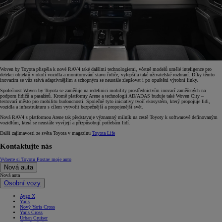
Woven by Toyota přispěla k nové RAV4 také dalšími technologiemi, včetně modelů umělé inteligence pro
detekci objektů v okolí vozidla a monitorování stavu řidiče, vylepšila také uživatelské rozhraní. Díky těmto
inovacím se vůz stává adaptivnějším a schopným se neustále zlepšovat i po opuštění výrobní linky.
Společnost Woven by Toyota se zaměřuje na redefinici mobility prostřednictvím inovací zaměřených na
podporu řidičů a pasažérů. Kromě platformy Arene a technologií AD/ADAS buduje také Woven City –
testovací město pro mobilitu budoucnosti. Společně tyto iniciativy tvoří ekosystém, který propojuje lidi,
vozidla a infrastrukturu s cílem vytvořit bezpečnější a propojenější svět.
Nová RAV4 s platformou Arene tak představuje významný milník na cestě Toyoty k softwarově definovaným
vozidlům, která se neustále vyvíjejí a přizpůsobují potřebám lidí.
Další zajímavosti ze světa Toyota v magazínu
Toyota Life
Kontaktujte nás
Vyberte si Toyotu
Postav moje auto
Nová auta
Nová auta
Osobní vozy
Aygo X
Yaris
Nový Yaris Cross
Yaris Cross
Urban Cruiser