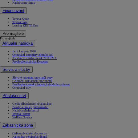
Nabídka pro firmy
Financování
Toyota Kredit
Toyota Easy
Leasing KINTO One
Pro majitele
Pro majitele
Aktuální nabídka
Jarní kampaň 2026
Originální komplety zimních kol
Asistenční služba na rok ZDARMA
Prodloužená záruka Extracare
Servis a služby
Slevový program pro starší vozy
Celoroční uskladnění pneumatik
Prodloužení záruky baterie hybridního pohonu
Originální díly
Příslušenství
Ceník příslušenství (Kalkulátor)
Pakety a ceníky příslušenství
Nabídka příslušenství
Toyota Protect
Wallbox Toyota
Zákaznická zóna
Online objednání do servisu
Kalkulátor servisních úkonů