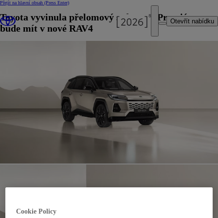
Přejít na hlavní obsah
(Press Enter)
Toyota vyvinula přelomový software. Premiéru
Otevřít nabídku
bude mít v nové RAV4
Cookie Policy