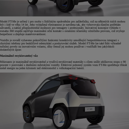
Model FT-Me je určený i pro osoby s řidičským oprávněním pro začátečníky, což na některých trzích mohou
být i lidé ve věku 14 let. Jeho vylepšená všestrannost je navržena tak, aby vyhovovala různým potřebám
uživatelů, a nabízí přizpůsobitelné možnosti pro teenagery i profesionály. Inovativní koncepce výhledu v
rozsahu 360 stupňů zajišťuje maximální oční kontakt s ostatními účastníky silničního provozu, což zvyšuje
bezpečnost a zlepšuje manévrovatelnost.
Vozidlo je rovněž vybaveno pokročilými funkcemi konektivity umožňující bezproblémovou integraci s
chytrými telefony pro bezklíčové odemykání a poskytování služeb. Model FT-Me lze také řídit výhradně
ručními povely na inovativním volantu, díky čemuž jej mohou používat i vozíčkáři bez jakýchkoli
dodatečných úprav.
Maximálně recyklovatelný vůz
Mikroauto je maximálně recyklovatelné a využívá recyklované materiály s cílem snížit uhlíkovou stopu o 90
procent v porovnání s dnešními městskými vozidly. Efektivní pohonný systém vozu FT-Me spotřebuje třikrát
méně energie na jeden kilometr než elektromobil s velkokapacitní baterií.