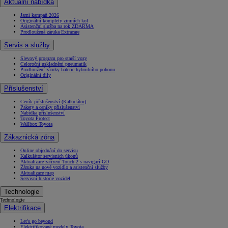
Aktuální nabídka
Jarní kampaň 2026
Originální komplety zimních kol
Asistenční služba na rok ZDARMA
Prodloužená záruka Extracare
Servis a služby
Slevový program pro starší vozy
Celoroční uskladnění pneumatik
Prodloužení záruky baterie hybridního pohonu
Originální díly
Příslušenství
Ceník příslušenství (Kalkulátor)
Pakety a ceníky příslušenství
Nabídka příslušenství
Toyota Protect
Wallbox Toyota
Zákaznická zóna
Online objednání do servisu
Kalkulátor servisních úkonů
Aktualizace zařízení Touch 2 s navigací GO
Záruka na nové vozidlo a asistenční služby
Aktualizace map
Servisní historie vozidel
Technologie
Technologie
Elektrifikace
Let's go beyond
Elektrifikované modely Toyota