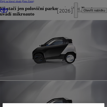
Přejít na hlavní obsah
(Press Enter)
Už stačí jen poloviční parkovací místo: Toyota
Otevřít nabídku
uvádí mikroauto