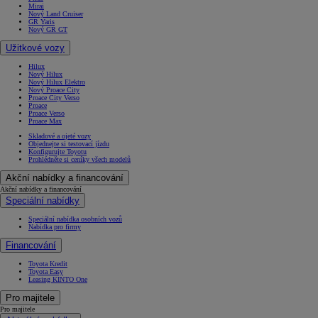
Mirai
Nový Land Cruiser
GR Yaris
Nový GR GT
Užitkové vozy
Hilux
Nový Hilux
Nový Hilux Elektro
Nový Proace City
Proace City Verso
Proace
Proace Verso
Proace Max
Skladové a ojeté vozy
Objednejte si testovací jízdu
Konfigurujte Toyotu
Prohlédněte si ceníky všech modelů
Akční nabídky a financování
Akční nabídky a financování
Speciální nabídky
Speciální nabídka osobních vozů
Nabídka pro firmy
Financování
Toyota Kredit
Toyota Easy
Leasing KINTO One
Pro majitele
Pro majitele