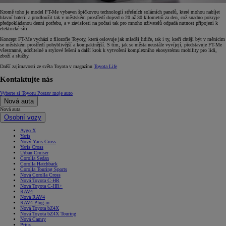
Kromě toho je model FT-Me vybaven špičkovou technologií střešních solárních panelů, které mohou nabíjet
hlavní baterii a prodloužit tak v městském prostředí dojezd o 20 až 30 kilometrů za den, což snadno pokryje
předpokládanou denní potřebu, a v závislosti na počasí tak pro mnoho uživatelů odpadá nutnost připojení k
elektrické síti.
Koncept FT-Me vychází z filozofie Toyoty, která oslovuje jak mladší řidiče, tak i ty, kteří chtějí být v měnícím
se městském prostředí pohyblivější a kompaktnější. S tím, jak se města neustále vyvíjejí, představuje FT-Me
všestranné, udržitelné a stylové řešení a další krok k vytvoření komplexního ekosystému mobility pro lidi,
zboží a služby.
Další zajímavosti ze světa Toyota v magazínu
Toyota Life
Kontaktujte nás
Vyberte si Toyotu
Postav moje auto
Nová auta
Nová auta
Osobní vozy
Aygo X
Yaris
Nový Yaris Cross
Yaris Cross
Urban Cruiser
Corolla Sedan
Corolla Hatchback
Corolla Touring Sports
Nová Corolla Cross
Nová Toyota C-HR
Nová Toyota C-HR+
RAV4
Nová RAV4
RAV4 Plug-in
Nová Toyota bZ4X
Nová Toyota bZ4X Touring
Nová Camry
Prius