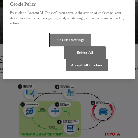
Cookie Policy
By clicking “Accept All Cookies”, you agree to the storing of cookies on your
device to enhance site navigation, analyze site usage, and assist in our marketing
efforts.
Cookies Settings
16. 2. 2026
Reject All
Toyota Motor Europe zakládá vlastní cirkulární továrnu pro recyklaci aut na konci jejich životního
cyklu. Vyroste v polském Valbřichu. Recyklační a výrobní závod se bude rozkládat na ploše 25 000
metrů čtverečních a každý rok zpracuje bezmála 20 000 vozidel vyřazených z provozu.
Accept All Cookies
Nová továrna rozvíjí model oběhové ekonomiky s cílem znovu použít a recyklovat materiály z vyřazených aut a
omezit jejich plýtvání. Závod bude získávat nejen opětovně využitelné komponenty, ale i suroviny.