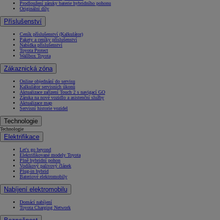
Prodloužení záruky baterie hybridního pohonu
Originální díly
Příslušenství
Ceník příslušenství (Kalkulátor)
Pakety a ceníky příslušenství
Nabídka příslušenství
Toyota Protect
Wallbox Toyota
Zákaznická zóna
Online objednání do servisu
Kalkulátor servisních úkonů
Aktualizace zařízení Touch 2 s navigací GO
Záruka na nové vozidlo a asistenční služby
Aktualizace map
Servisní historie vozidel
Technologie
Technologie
Elektrifikace
Let's go beyond
Elektrifikované modely Toyota
Plně hybridní pohon
Vodíkový palivový článek
Plug-in hybrid
Bateriové elektromobily
Nabíjení elektromobilu
Domácí nabíjení
Toyota Charging Network