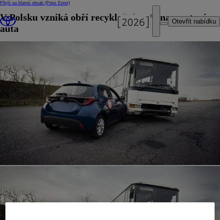
Přejít na hlavní obsah
(Press Enter)
V Polsku vzniká obří recyklační továrna na stará
Otevřít nabídku
auta