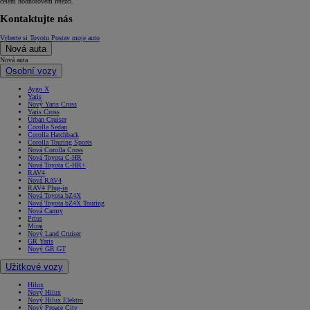
celém hodnotovém řetězci.
Kontaktujte nás
Vyberte si Toyotu
Postav moje auto
Nová auta
Nová auta
Osobní vozy
Aygo X
Yaris
Nový Yaris Cross
Yaris Cross
Urban Cruiser
Corolla Sedan
Corolla Hatchback
Corolla Touring Sports
Nová Corolla Cross
Nová Toyota C-HR
Nová Toyota C-HR+
RAV4
Nová RAV4
RAV4 Plug-in
Nová Toyota bZ4X
Nová Toyota bZ4X Touring
Nová Camry
Prius
Mirai
Nový Land Cruiser
GR Yaris
Nový GR GT
Užitkové vozy
Hilux
Nový Hilux
Nový Hilux Elektro
Nový Proace City