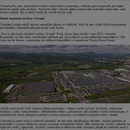
Vybrané prvky jako automobilové baterie a kola budou posuzovány z hlediska jejich potenciálu pro repasi,
druhotné využití nebo recyklaci. Toyota má také v úmyslu zpětně získávat řadu materiálů včetně mědi, oceli,
hliníku a plastů, aby je mohla využít při výrobě nových vozů.
Druhá recyklační továrna v Evropě
Cirkulární továrna rozšíří aktivity stávajícího závodu ve Valbřichu, který už dnes vyrábí klíčové komponenty
pro hybridní i konvenční pohonná ústrojí vozů Toyota.
„Toto je naše druhá cirkulární továrna v Evropě. První, kterou jsme otevřeli v roce 2025 v britském
Burnastonu, se stala naším srovnávacím měřítkem pro rozvoj aktivit na poli oběhového hospodářství,“ říká
Leon van der Merwe, viceprezident pro oběhové hospodářství ve společnosti Toyota Motor Europe.
„Polsko jsme zvolili kvůli silnému tržnímu potenciálu v oblasti vozidel na konci životnosti, možnostem
recyklace v celém dodavatelském i odběratelském řetězci a přítomnosti naší zavedené výrobní infrastruktury. V
nadcházejících letech plánujeme podobné investice uskutečnit i na dalších evropských trzích,“ dodává.
Cirkularita je nejen cestou k uhlíkové neutralitě, ale také jejím umožňujícím faktorem. Snižuje poptávku po
surovinách s vysokou uhlíkovou stopou a posiluje dodavatelské řetězce. Díky navrhování vozidel s ohledem na
opětovné využití, repasování, recyklaci a materiálovou efektivitu může cirkularita přispět ke snižování emisí v