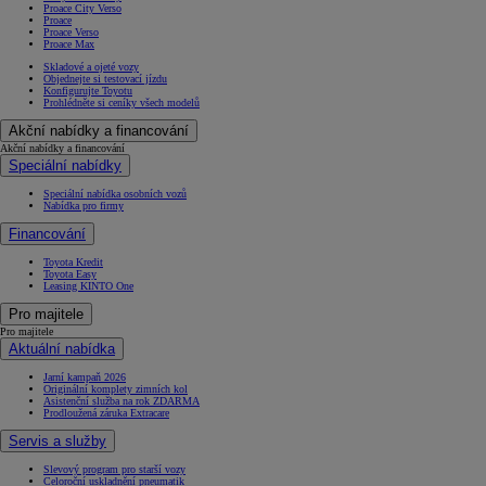
Proace City Verso
Proace
Proace Verso
Proace Max
Skladové a ojeté vozy
Objednejte si testovací jízdu
Konfigurujte Toyotu
Prohlédněte si ceníky všech modelů
Akční nabídky a financování
Akční nabídky a financování
Speciální nabídky
Speciální nabídka osobních vozů
Nabídka pro firmy
Financování
Toyota Kredit
Toyota Easy
Leasing KINTO One
Pro majitele
Pro majitele
Aktuální nabídka
Jarní kampaň 2026
Originální komplety zimních kol
Asistenční služba na rok ZDARMA
Prodloužená záruka Extracare
Servis a služby
Slevový program pro starší vozy
Celoroční uskladnění pneumatik