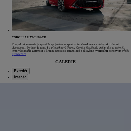
COROLLA HATCHBACK
Kompaktní karoserie je zpravidla spojována se sportovním charakterem a dobrými jízdními
vlastnostmi. Nejinak je tomu i v případě nové Toyoty Corolla Hatchback. Avšak tím to nekončí:
tento vůz dokáže zaujmout i širokou nabídkou technologií a až dvěma hybridními pohony na výběr.
Zjistěte více
GALERIE
Exteriér
Interiér