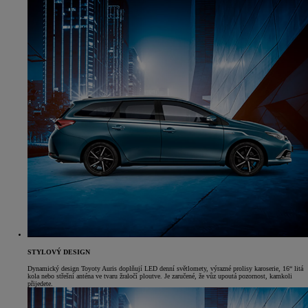
STYLOVÝ DESIGN
Dynamický design Toyoty Auris doplňují LED denní světlomety, výrazné prolisy karoserie, 16“ litá
kola nebo střešní anténa ve tvaru žraločí ploutve. Je zaručené, že vůz upoutá pozornost, kamkoli
přijedete.