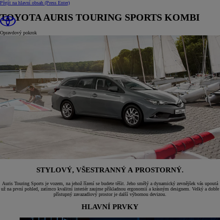
Přejít na hlavní obsah
(Press Enter)
TOYOTA AURIS TOURING SPORTS KOMBI
Opravdový pokrok
STYLOVÝ, VŠESTRANNÝ A PROSTORNÝ.
Auris Touring Sports je vozem, na jehož řízení se budete těšit. Jeho smělý a dynamický zevnějšek vás upoutá
už na první pohled, zatímco kvalitní interiér zaujme příkladnou ergonomií a krásným designem. Velký a dobře
přístupný zavazadlový prostor je další výbornou devizou.
HLAVNÍ PRVKY