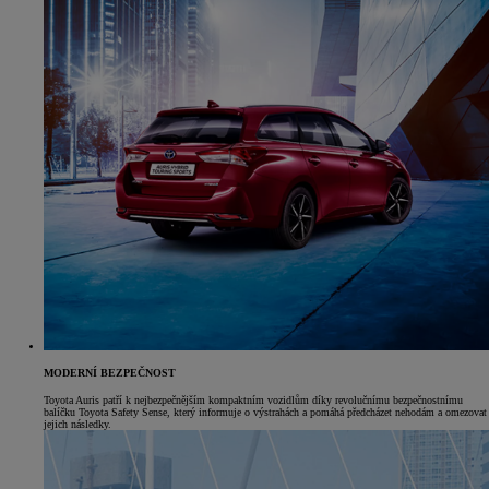
MODERNÍ BEZPEČNOST
Toyota Auris patří k nejbezpečnějším kompaktním vozidlům díky revolučnímu bezpečnostnímu
balíčku Toyota Safety Sense, který informuje o výstrahách a pomáhá předcházet nehodám a omezovat
jejich následky.