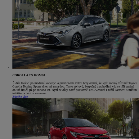
COROLLA TS KOMBI
Řidiči toužící po moderní koncepci a praktičnosti velmi brzy odhalí, že lepší rodiný vůz než Toyotu
Corolla Touring Sports dnes asi nenajdou. Tento stylový, bezpečný a pohodlný vůz se těší značné
oblibě řidičů již po mnoho let. Nyní se díky nové platformě TNGA chlubí i tužší karoserií s nižším
těžištěm a delším rozvorem.
Zjistěte více