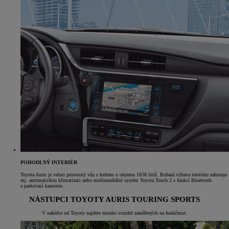
POHODLNÝ INTERIÉR
Toyota Auris je velmi prostorný vůz s kufrem o objemu 1658 litrů. Bohatá výbava interiéru zahrnuje
mj. automatickou klimatizaci nebo multimediální systém Toyota Touch 2 s funkcí Bluetooth
a parkovací kamerou.
NÁSTUPCI TOYOTY AURIS TOURING SPORTS
V nabídce od Toyoty najdete mnoho vozidel zaměřených na funkčnost.