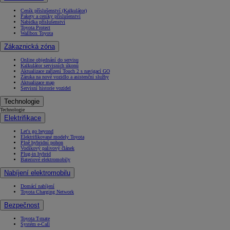
Ceník příslušenství (Kalkulátor)
Pakety a ceníky příslušenství
Nabídka příslušenství
Toyota Protect
Wallbox Toyota
Zákaznická zóna
Online objednání do servisu
Kalkulátor servisních úkonů
Aktualizace zařízení Touch 2 s navigací GO
Záruka na nové vozidlo a asistenční služby
Aktualizace map
Servisní historie vozidel
Technologie
Technologie
Elektrifikace
Let's go beyond
Elektrifikované modely Toyota
Plně hybridní pohon
Vodíkový palivový článek
Plug-in hybrid
Bateriové elektromobily
Nabíjení elektromobilu
Domácí nabíjení
Toyota Charging Network
Bezpečnost
Toyota T-mate
Systém e-Call