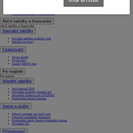
Accept All Cookies
Skladové a ojeté vozy
Objednejte si testovací jízdu
Konfigurujte Toyotu
Prohlédněte si ceníky všech modelů
Akční nabídky a financování
Akční nabídky a financování
Speciální nabídky
Speciální nabídka osobních vozů
Nabídka pro firmy
Financování
Toyota Kredit
Toyota Easy
Leasing KINTO One
Pro majitele
Pro majitele
Aktuální nabídka
Jarní kampaň 2026
Originální komplety zimních kol
Asistenční služba na rok ZDARMA
Prodloužená záruka Extracare
Servis a služby
Slevový program pro starší vozy
Celoroční uskladnění pneumatik
Prodloužení záruky baterie hybridního pohonu
Originální díly
Příslušenství