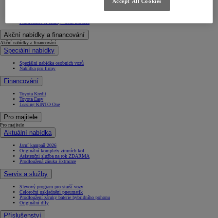
Accept All Cookies
Skladové a ojeté vozy
Objednejte si testovací jízdu
Konfigurujte Toyotu
Prohlédněte si ceníky všech modelů
Akční nabídky a financování
Akční nabídky a financování
Speciální nabídky
Speciální nabídka osobních vozů
Nabídka pro firmy
Financování
Toyota Kredit
Toyota Easy
Leasing KINTO One
Pro majitele
Pro majitele
Aktuální nabídka
Jarní kampaň 2026
Originální komplety zimních kol
Asistenční služba na rok ZDARMA
Prodloužená záruka Extracare
Servis a služby
Slevový program pro starší vozy
Celoroční uskladnění pneumatik
Prodloužení záruky baterie hybridního pohonu
Originální díly
Příslušenství