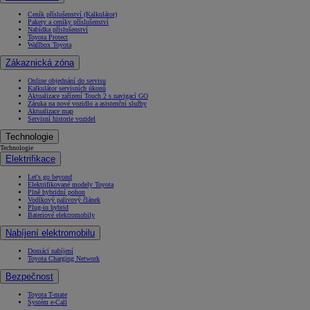
Ceník příslušenství (Kalkulátor)
Pakety a ceníky příslušenství
Nabídka příslušenství
Toyota Protect
Wallbox Toyota
Zákaznická zóna
Online objednání do servisu
Kalkulátor servisních úkonů
Aktualizace zařízení Touch 2 s navigací GO
Záruka na nové vozidlo a asistenční služby
Aktualizace map
Servisní historie vozidel
Technologie
Technologie
Elektrifikace
Let's go beyond
Elektrifikované modely Toyota
Plně hybridní pohon
Vodíkový palivový článek
Plug-in hybrid
Bateriové elektromobily
Nabíjení elektromobilu
Domácí nabíjení
Toyota Charging Network
Bezpečnost
Toyota T-mate
Systém e-Call