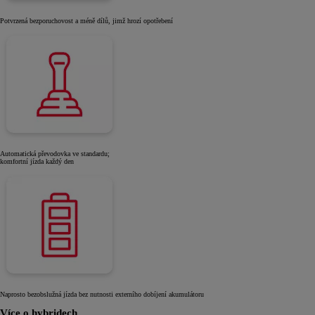
Potvrzená bezporuchovost a méně dílů, jimž hrozí opotřebení
Automatická převodovka ve standardu;
komfortní jízda každý den
Naprosto bezobslužná jízda bez nutnosti externího dobíjení akumulátoru
Více o hybridech