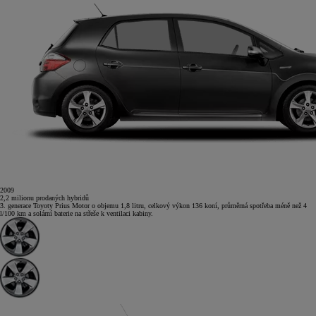
2009
2,2
milionu
prodaných hybridů
3. generace Toyoty Prius
Motor o objemu 1,8 litru, celkový výkon 136 koní, průměrná spotřeba méně než 4
l/100 km a solární baterie na střeše k ventilaci kabiny.