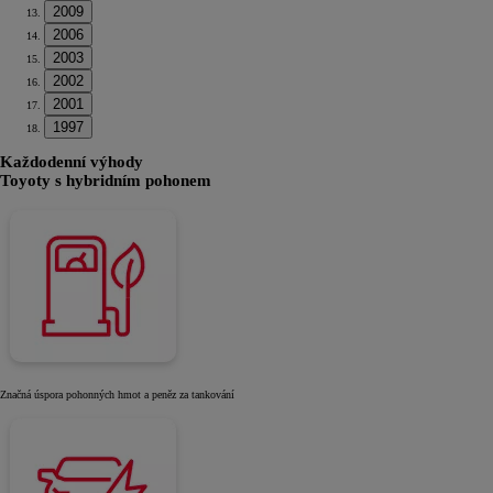
2009
2006
2003
2002
2001
1997
Každodenní výhody
Toyoty s hybridním pohonem
Značná úspora pohonných hmot a peněz za tankování