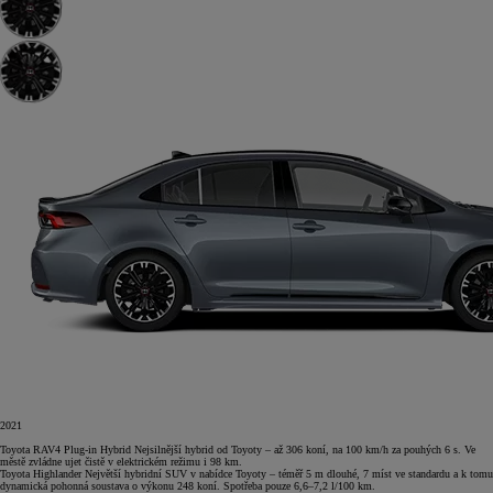
2021
Toyota RAV4 Plug-in Hybrid
Nejsilnější hybrid od Toyoty – až 306 koní, na 100 km/h za pouhých 6 s. Ve
městě zvládne ujet čistě v elektrickém režimu i 98 km.
Toyota Highlander
Největší hybridní SUV v nabídce Toyoty – téměř 5 m dlouhé, 7 míst ve standardu a k tomu
dynamická pohonná soustava o výkonu 248 koní. Spotřeba pouze 6,6–7,2 l/100 km.