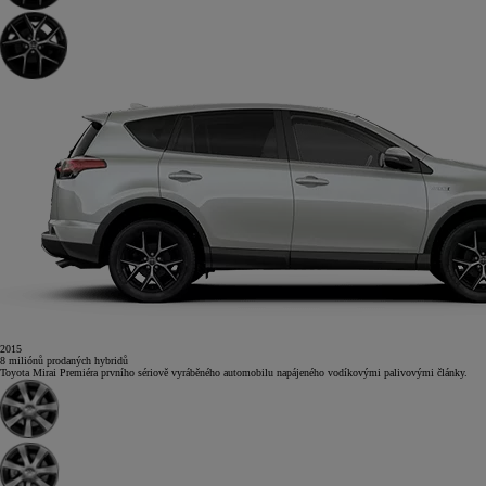
2015
8
miliónů
prodaných hybridů
Toyota Mirai
Premiéra prvního sériově vyráběného automobilu napájeného vodíkovými palivovými články.