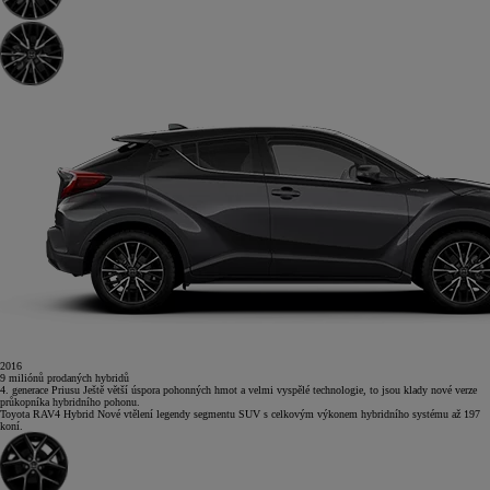
2016
9
miliónů
prodaných hybridů
4. generace Priusu
Ještě větší úspora pohonných hmot a velmi vyspělé technologie, to jsou klady nové verze
průkopníka hybridního pohonu.
Toyota RAV4 Hybrid
Nové vtělení legendy segmentu SUV s celkovým výkonem hybridního systému až 197
koní.