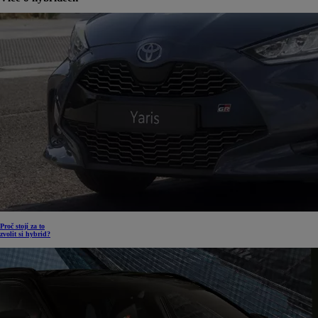
Proč stojí za to
zvolit si hybrid?