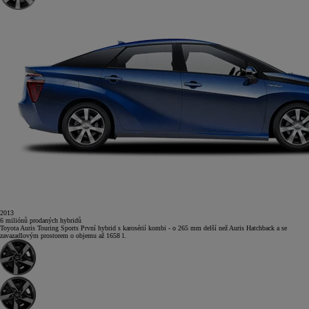
2013
6
miliónů
prodaných hybridů
Toyota Auris Touring Sports
První hybrid s karosérií kombi - o 265 mm delší než Auris Hatchback a se
zavazadlovým prostorem o objemu až 1658 l.