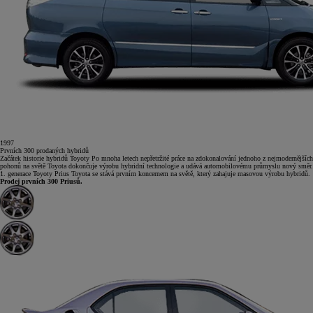
1997
Prvních
300
prodaných hybridů
Začátek historie hybridů Toyoty
Po mnoha letech nepřetržité práce na zdokonalování jednoho z nejmodernějších
pohonů na světě Toyota dokončuje výrobu hybridní technologie a udává automobilovému průmyslu nový směr.
1. generace Toyoty Prius
Toyota se stává prvním koncernem na světě, který zahajuje masovou výrobu hybridů.
Prodej prvních 300 Priusů.