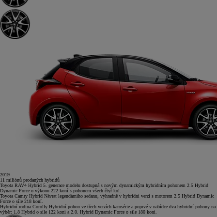
2019
11
miliónů
prodaných hybridů
Toyota RAV4 Hybrid
5. generace modelu dostupná s novým dynamickým hybridním pohonem 2.5 Hybrid
Dynamic Force o výkonu 222 koní s pohonem všech čtyř kol.
Toyota Camry Hybrid
Návrat legendárního sedanu, výhradně v hybridní verzi s motorem 2.5 Hybrid Dynamic
Force o síle 218 koní.
Hybridní rodina Corolly
Hybridní pohon ve třech verzích karosérie a poprvé v nabídce dva hybridní pohony na
výběr: 1.8 Hybrid o síle 122 koní a 2.0. Hybrid Dynamic Force o síle 180 koní.