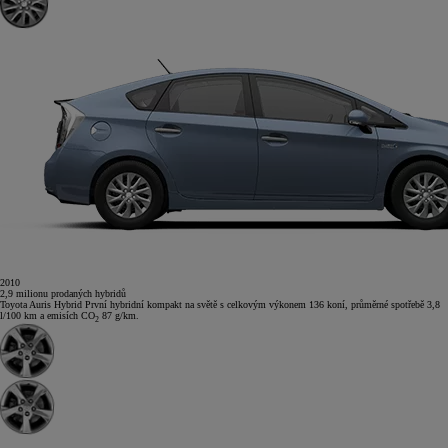
2010
2,9
milionu
prodaných hybridů
Toyota Auris Hybrid
První hybridní kompakt na světě s celkovým výkonem 136 koní, průměrné spotřebě 3,8
l/100 km a emisích CO
87 g/km.
2