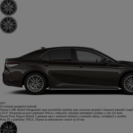
2017
10
miliónů
prodaných hybridů
Toyota C-HR Hybrid
Designerská verze revolučního hybridu typu crossover spojující vlastnosti karosérií coupé
a SUV. Postavená na nové platformě TNGA s celkovým výkonem hybridního systému o síle 122 koní.
Toyota Prius Plug-in Hybrid
2.generace auta s možností dobíjení z externího zdroje, vycházející z modelu
Prius IV a platformy TNGA. Dojezd na elektromotor vzrostl na 50 km.