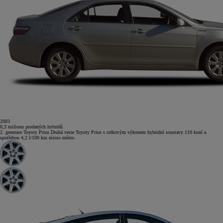
2003
0,3
milionu
prodaných hybridů
2. generace Toyoty Prius
Druhá verze Toyoty Prius s celkovým výkonem hybridní soustavy 110 koní a
spotřebou 4,2 l/100 km mimo město.