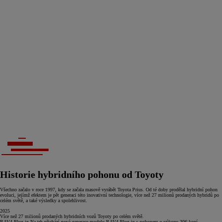
Historie hybridního pohonu od Toyoty
Všechno začalo v roce 1997, kdy se začala masově vyrábět Toyota Prius. Od té doby prodělal hybridní pohon
evoluci, jejímž efektem je pět generaci této inovativní technologie, více než 27 milionů prodaných hybridů po
celém světě, a také výsledky a spolehlivost.
2025
Více než 27 milionů
prodaných hybridních vozů Toyoty po celém světě.
RAV4 Plug-in
Na trh přichází nová generace modelu RAV4 Plug-in s pohonem o výkonu 306 koní.