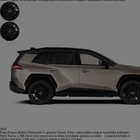
2024
Prius Plug-in Hybrid
Představení 5. generace Toyoty Prius s nejnovějším plug-in hybridním pohonem.
Nová Toyota C-HR
Nová verze crossoveru se třemi hybridními pohony na výběr – 2 klasické hybridy o
výkonu 140 koní a 197 koní a plug-in hybrid o výkonu 223 koní.