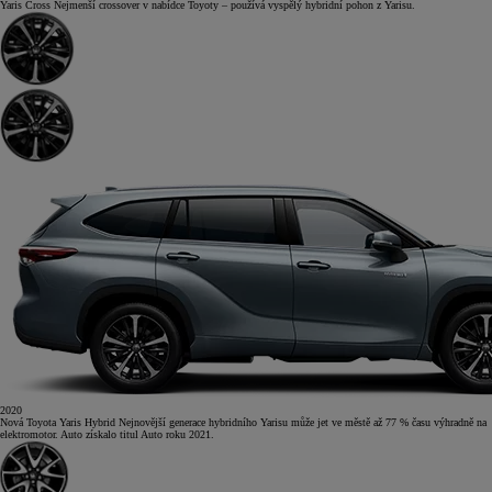
Yaris Cross
Nejmenší crossover v nabídce Toyoty – používá vyspělý hybridní pohon z Yarisu.
2020
Nová Toyota Yaris Hybrid
Nejnovější generace hybridního Yarisu může jet ve městě až 77 % času výhradně na
elektromotor. Auto získalo titul Auto roku 2021.