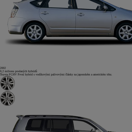
2002
0,2
milionu
prodaných hybridů
Toyota FCHV
První hybrid s vodíkovými palivovými články na japonském a americkém trhu.