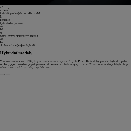
27
milionů
hybridů prodaných po celém světě
5.
generace
hybridního pohonu
Až
80
%
doby jízdy v elektrickém režimu
28
let
zkušeností s vývojem hybridů
Hybridní modely
Všechno začalo v roce 1997, kdy se začala masově vyrábět Toyota Prius. Od té doby prodělal hybridní pohon
evoluci, jejímž efektem je pět generaci této inovativní technologie, více než 27 milionů prodaných hybridů po
celém světě, a také výsledky a spolehlivost.