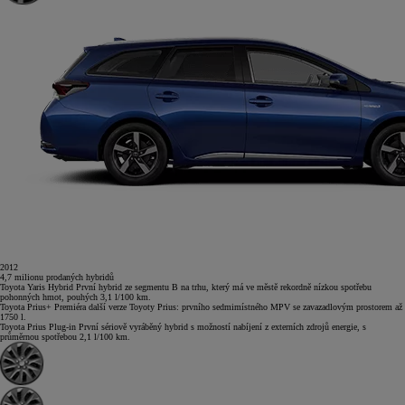
2012
4,7
milionu
prodaných hybridů
Toyota Yaris Hybrid
První hybrid ze segmentu B na trhu, který má ve městě rekordně nízkou spotřebu
pohonných hmot, pouhých 3,1 l/100 km.
Toyota Prius+
Premiéra další verze Toyoty Prius: prvního sedmimístného MPV se zavazadlovým prostorem až
1750 l.
Toyota Prius Plug-in
První sériově vyráběný hybrid s možností nabíjení z externích zdrojů energie, s
průměrnou spotřebou 2,1 l/100 km.