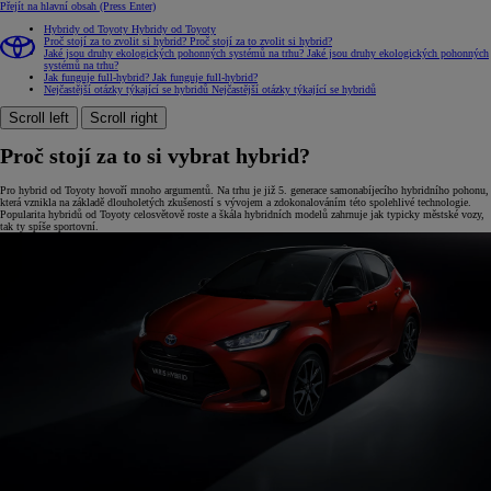
Přejít na hlavní obsah
(Press Enter)
Hybridy od Toyoty
Hybridy od Toyoty
Proč stojí za to zvolit si hybrid?
Proč stojí za to zvolit si hybrid?
Jaké jsou druhy ekologických pohonných systémů na trhu?
Jaké jsou druhy ekologických pohonných
systémů na trhu?
Jak funguje full-hybrid?
Jak funguje full-hybrid?
Nejčastější otázky týkající se hybridů
Nejčastější otázky týkající se hybridů
Scroll left
Scroll right
Proč stojí za to si vybrat hybrid?
Pro hybrid od Toyoty hovoří mnoho argumentů. Na trhu je již 5. generace samonabíjecího hybridního pohonu,
která vznikla na základě dlouholetých zkušeností s vývojem a zdokonalováním této spolehlivé technologie.
Popularita hybridů od Toyoty celosvětově roste a škála hybridních modelů zahrnuje jak typicky městské vozy,
tak ty spíše sportovní.