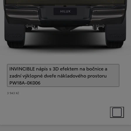
INVINCIBLE nápis s 3D efektem na bočnice a
zadní výklopné dveře nákladového prostoru
PW18A-0K006
(
)
Select extra
3 943 Kč
Select ext