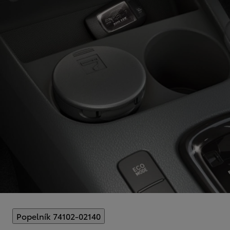
Popelník 74102-02140
(
)
Select extra