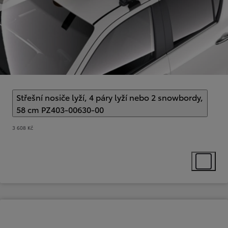
Střešní nosiče lyží, 4 páry lyží nebo 2 snowbordy,
58 cm PZ403-00630-00
(
)
Select extra
3 608 Kč
Select ext