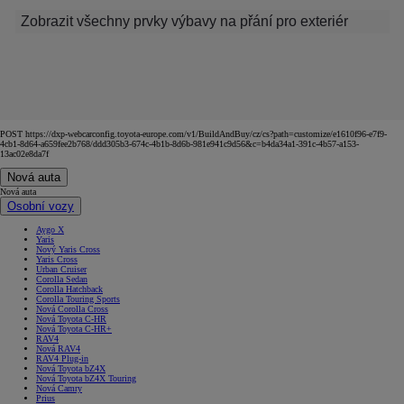
Zobrazit všechny prvky výbavy na přání pro exteriér
POST https://dxp-webcarconfig.toyota-europe.com/v1/BuildAndBuy/cz/cs?path=customize/e1610f96-e7f9-
4cb1-8d64-a659fee2b768/ddd305b3-674c-4b1b-8d6b-981e941c9d56&c=b4da34a1-391c-4b57-a153-
13ac02e8da7f
Nová auta
Nová auta
Osobní vozy
Aygo X
Yaris
Nový Yaris Cross
Yaris Cross
Urban Cruiser
Corolla Sedan
Corolla Hatchback
Corolla Touring Sports
Nová Corolla Cross
Nová Toyota C-HR
Nová Toyota C-HR+
RAV4
Nová RAV4
RAV4 Plug-in
Nová Toyota bZ4X
Nová Toyota bZ4X Touring
Nová Camry
Prius