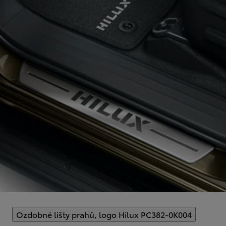
Ozdobné lišty prahů, logo Hilux PC382-0K004
(
)
Select 