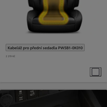
Kabeláž pro přední sedadla PW5B1-0K010
(
)
Select extra
2 219 Kč
Select ext