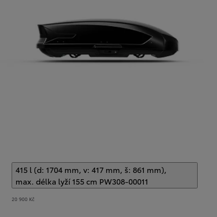
415 l (d: 1704 mm, v: 417 mm, š: 861 mm),
max. délka lyží 155 cm PW308-00011
(
)
Select extra
20 900 Kč