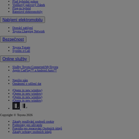
Plně hybridní pohon
Vodíkový palivový článek
Plug-in hybrid
Bateriové elektromobily
Nabíjení elektromobilu
Domácí nabíjení
Toyota Charging Network
Bezpečnost
Toyota T-mate
Systém e-Call
Online služby
Služby Toyota Connected/MyToyota
Apple CarPlay™ a Android Auto™
Napište nám
Oznámení o sdílení dat
(Opens in new window)
(Opens in new window)
(Opens in new window)
(Opens in new window)
Copyright © Toyota 2026
Zásady používání souborů cookie
Podmínky pro uživatele
Pravidla pro zpracování Osobních údajů
Zásady ochrany osobních údajů