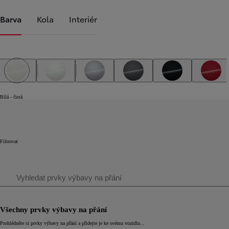
Barva
Kola
Interiér
Bílá - čistá
Bílá – perleťová
Stříbrná – zirkonová
Šedá – popelavá
Černá – klasická
Červe
Bílá - čistá
Filtrovat
Search
Vyhledat prvky výbavy na přání
Všechny prvky výbavy na přání
Prohlédněte si prvky výbavy na přání a přidejte je ke svému vozidlu...