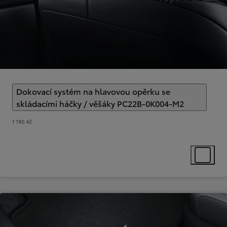
Dokovací systém na hlavovou opěrku se
skládacími háčky / věšáky PC22B-0K004-M2
(
)
Select ex
1 785 Kč
Select ext