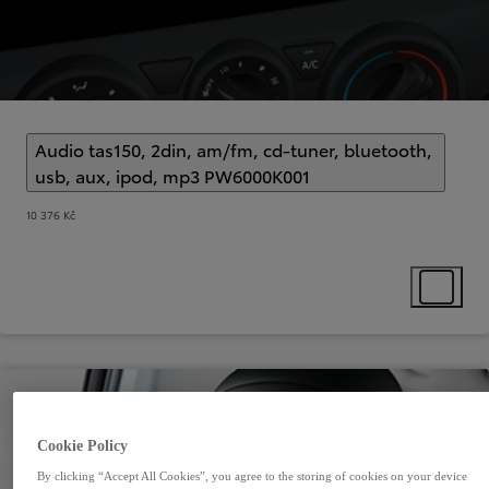
Audio tas150, 2din, am/fm, cd-tuner, bluetooth,
usb, aux, ipod, mp3 PW6000K001
(
)
Select extra
10 376 Kč
Select ext
Cookie Policy
By clicking “Accept All Cookies”, you agree to the storing of cookies on your device