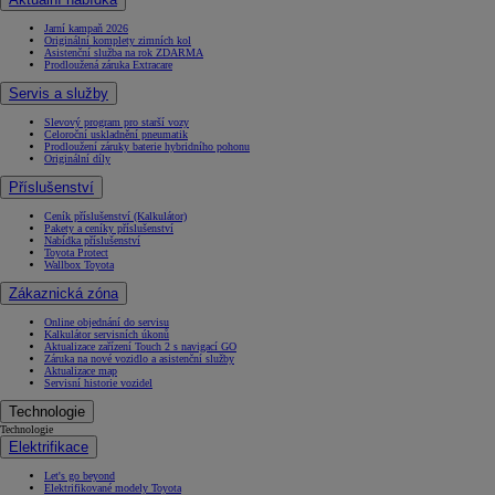
Jarní kampaň 2026
Originální komplety zimních kol
Asistenční služba na rok ZDARMA
Prodloužená záruka Extracare
Servis a služby
Slevový program pro starší vozy
Celoroční uskladnění pneumatik
Prodloužení záruky baterie hybridního pohonu
Originální díly
Příslušenství
Ceník příslušenství (Kalkulátor)
Pakety a ceníky příslušenství
Nabídka příslušenství
Toyota Protect
Wallbox Toyota
Zákaznická zóna
Online objednání do servisu
Kalkulátor servisních úkonů
Aktualizace zařízení Touch 2 s navigací GO
Záruka na nové vozidlo a asistenční služby
Aktualizace map
Servisní historie vozidel
Technologie
Technologie
Elektrifikace
Let's go beyond
Elektrifikované modely Toyota