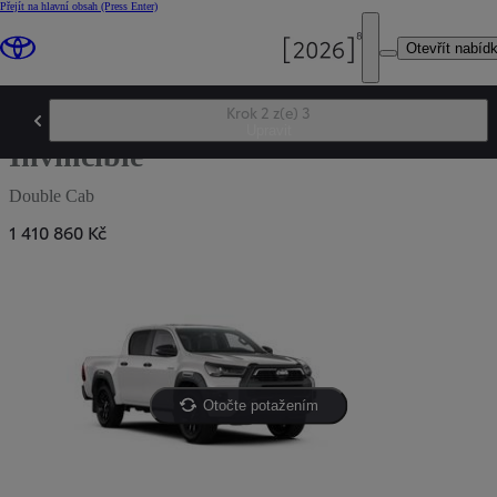
Přejít na hlavní obsah
(Press Enter)
Otevřít nabíd
Krok 2 z(e) 3
Hilux
Upravit
Invincible
Double Cab
1 410 860 Kč
Otočte potažením