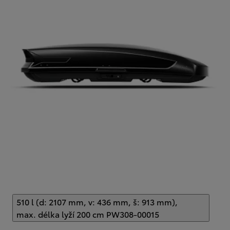
510 l (d: 2107 mm, v: 436 mm, š: 913 mm),
max. délka lyží 200 cm PW308-00015
(
)
Select extra