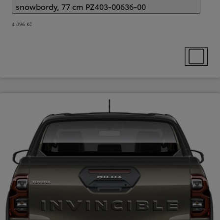
snowbordy, 77 cm PZ403-00636-00
(
)
Select extra
4 096 Kč
Select ext