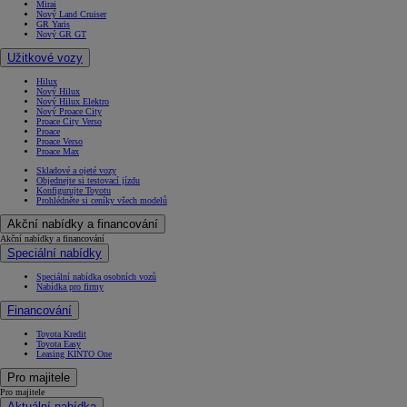
Mirai
Nový Land Cruiser
GR Yaris
Nový GR GT
Užitkové vozy
Hilux
Nový Hilux
Nový Hilux Elektro
Nový Proace City
Proace City Verso
Proace
Proace Verso
Proace Max
Skladové a ojeté vozy
Objednejte si testovací jízdu
Konfigurujte Toyotu
Prohlédněte si ceníky všech modelů
Akční nabídky a financování
Akční nabídky a financování
Speciální nabídky
Speciální nabídka osobních vozů
Nabídka pro firmy
Financování
Toyota Kredit
Toyota Easy
Leasing KINTO One
Pro majitele
Pro majitele
Aktuální nabídka