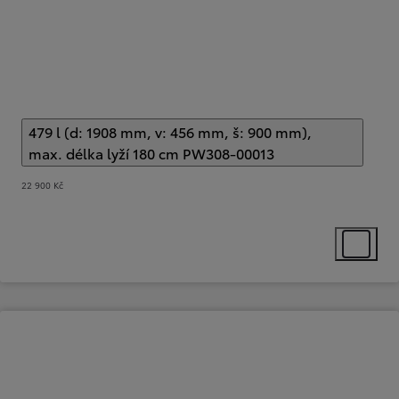
479 l (d: 1908 mm, v: 456 mm, š: 900 mm),
max. délka lyží 180 cm PW308-00013
(
)
Select extra
22 900 Kč
Select ext