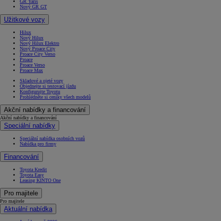
GR Yaris
Nový GR GT
Užitkové vozy
Hilux
Nový Hilux
Nový Hilux Elektro
Nový Proace City
Proace City Verso
Proace
Proace Verso
Proace Max
Skladové a ojeté vozy
Objednejte si testovací jízdu
Konfigurujte Toyotu
Prohlédněte si ceníky všech modelů
Akční nabídky a financování
Akční nabídky a financování
Speciální nabídky
Speciální nabídka osobních vozů
Nabídka pro firmy
Financování
Toyota Kredit
Toyota Easy
Leasing KINTO One
Pro majitele
Pro majitele
Aktuální nabídka