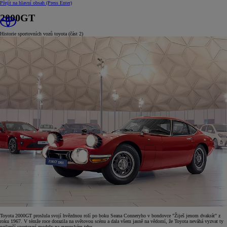
Přejít na hlavní obsah
(Press Enter)
2000GT
Historie sportovních vozů toyota (část 2)
Toyota 2000GT proslula svojí hvězdnou rolí po boku Seana Conneryho v bondovce "Žiješ jenom dvakrát" z
roku 1967. V témže roce dorazila na světovou scénu a dala všem jasně na vědomí, že Toyota neváhá vyzvat ty
nejlepší sportovní modely na evropském trhu.