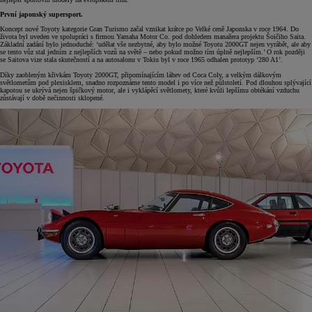
První japonský supersport.
Koncept nové Toyoty kategorie Gran Turismo začal vznikat krátce po Velké ceně Japonska v roce 1964. Do
života byl uveden ve spolupráci s firmou Yamaha Motor Co. pod dohledem manažera projektu Šoičiho Saita.
Základní zadání bylo jednoduché: ‘udělat vše nezbytné, aby bylo možné Toyotu 2000GT nejen vyrábět, ale aby
se tento vůz stal jedním z nejlepších vozů na světě – nebo pokud možno tím úplně nejlepším.’ O rok později
se Saitova vize stala skutečností a na autosalonu v Tokiu byl v roce 1965 odhalen prototyp ‘280 A1’.
Díky zaobleným křivkám Toyoty 2000GT, připomínajícím láhev od Coca Coly, a velkým dálkovým
světlometům pod plexisklem, snadno rozpoznáme tento model i po více než půlstoletí. Pod dlouhou splývající
kapotou se ukrývá nejen špičkový motor, ale i vyklápěcí světlomety, které kvůli lepšímu obtékání vzduchu
zůstávají v době nečinnosti sklopené.