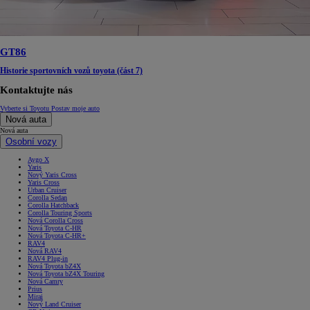
GT86
Historie sportovních vozů toyota (část 7)
Kontaktujte nás
Vyberte si Toyotu
Postav moje auto
Nová auta
Nová auta
Osobní vozy
Aygo X
Yaris
Nový Yaris Cross
Yaris Cross
Urban Cruiser
Corolla Sedan
Corolla Hatchback
Corolla Touring Sports
Nová Corolla Cross
Nová Toyota C-HR
Nová Toyota C-HR+
RAV4
Nová RAV4
RAV4 Plug-in
Nová Toyota bZ4X
Nová Toyota bZ4X Touring
Nová Camry
Prius
Mirai
Nový Land Cruiser