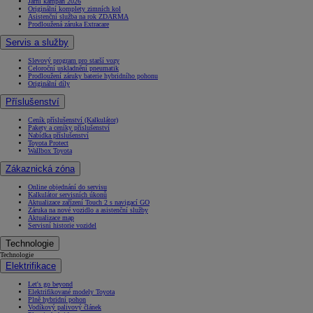
Jarní kampaň 2026
Originální komplety zimních kol
Asistenční služba na rok ZDARMA
Prodloužená záruka Extracare
Servis a služby
Slevový program pro starší vozy
Celoroční uskladnění pneumatik
Prodloužení záruky baterie hybridního pohonu
Originální díly
Příslušenství
Ceník příslušenství (Kalkulátor)
Pakety a ceníky příslušenství
Nabídka příslušenství
Toyota Protect
Wallbox Toyota
Zákaznická zóna
Online objednání do servisu
Kalkulátor servisních úkonů
Aktualizace zařízení Touch 2 s navigací GO
Záruka na nové vozidlo a asistenční služby
Aktualizace map
Servisní historie vozidel
Technologie
Technologie
Elektrifikace
Let's go beyond
Elektrifikované modely Toyota
Plně hybridní pohon
Vodíkový palivový článek