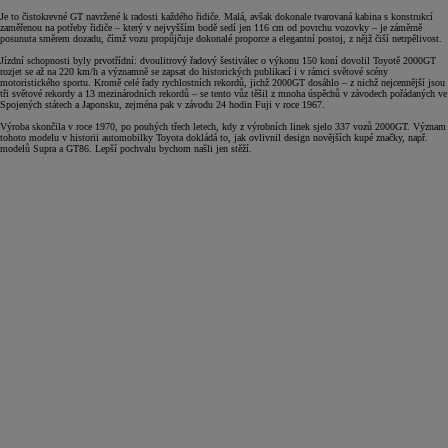
Je to čistokrevné GT navržené k radosti každého řidiče. Malá, avšak dokonale tvarovaná kabina s konstrukcí
zaměřenou na potřeby řidiče – který v nejvyšším bodě sedí jen 116 cm od povrchu vozovky – je záměrně
posunuta směrem dozadu, čímž vozu propůjčuje dokonalé proporce a elegantní postoj, z nějž čiší netrpělivost.
Jízdní schopnosti byly prvotřídní: dvoulitrový řadový šestiválec o výkonu 150 koní dovolil Toyotě 2000GT
rozjet se až na 220 km/h a významně se zapsat do historických publikací i v rámci světové scény
motoristického sportu. Kromě celé řady rychlostních rekordů, jichž 2000GT dosáhlo – z nichž nejcennější jsou
tři světové rekordy a 13 mezinárodních rekordů – se tento vůz těšil z mnoha úspěchů v závodech pořádaných ve
Spojených státech a Japonsku, zejména pak v závodu 24 hodin Fuji v roce 1967.
Výroba skončila v roce 1970, po pouhých třech letech, kdy z výrobních linek sjelo 337 vozů 2000GT. Význam
tohoto modelu v historii automobilky Toyota dokládá to, jak ovlivnil design novějších kupé značky, např.
modelů Supra a GT86. Lepší pochvalu bychom našli jen stěží.