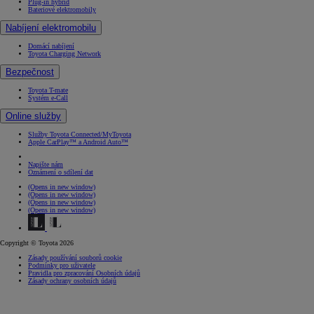
Plug-in hybrid
Bateriové elektromobily
Nabíjení elektromobilu
Domácí nabíjení
Toyota Charging Network
Bezpečnost
Toyota T-mate
Systém e-Call
Online služby
Služby Toyota Connected/MyToyota
Apple CarPlay™ a Android Auto™
Napište nám
Oznámení o sdílení dat
(Opens in new window)
(Opens in new window)
(Opens in new window)
(Opens in new window)
Copyright © Toyota 2026
Zásady používání souborů cookie
Podmínky pro uživatele
Pravidla pro zpracování Osobních údajů
Zásady ochrany osobních údajů